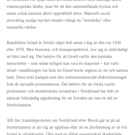
västeuropeiska länder, utan för att den sammanflätade kyrkan och
staten också närmast aktivt upprätthöll detta. Materiell social
utveckling ansågs mycket mindre viktigt än ”moraliska” eller
nationella värden.
Republiken Irland är förstås något helt annat i dag än den var 1930
eller 1970. Men historien, och klassperspektivet, tror jag är nödvändigt
att bära med sig. Det behövs för att förstå varför den katolska
minoriteten – som sedan nyligen kan vara en majoritet – har varit
delad i inställningen om hela ön Irland borde utgöras av ett och samma
land. Detta trots kampen mot den institutionaliserade diskrimineringen
från de styrande protestanterna. Det behövs för att förstå varför
protestanter och utombrittiska invandrare i Nordirland har haft en
närmast fullständig uppslutning för att fortsätta att vara en del av
Storbritannien.
Allt fler framtidsprofetior om Nordirland efter Brexit går ut på att
Storbritannien är på väg att upplösas eller att en återförening av de två
Irland är ofrånkomlig. Ofta med en dåligt översminkad skadeglädje