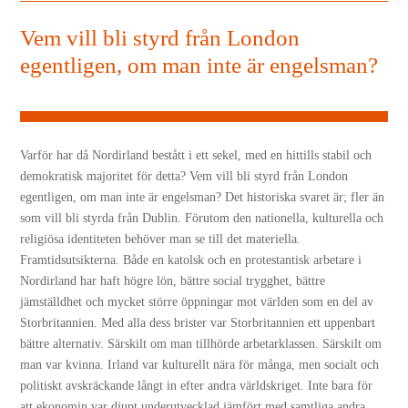
Vem vill bli styrd från London
egentligen, om man inte är engelsman?
Varför har då Nordirland bestått i ett sekel, med en hittills stabil och
demokratisk majoritet för detta? Vem vill bli styrd från London
egentligen, om man inte är engelsman? Det historiska svaret är; fler än
som vill bli styrda från Dublin. Förutom den nationella, kulturella och
religiösa identiteten behöver man se till det materiella.
Framtidsutsikterna. Både en katolsk och en protestantisk arbetare i
Nordirland har haft högre lön, bättre social trygghet, bättre
jämställdhet och mycket större öppningar mot världen som en del av
Storbritannien. Med alla dess brister var Storbritannien ett uppenbart
bättre alternativ. Särskilt om man tillhörde arbetarklassen. Särskilt om
man var kvinna. Irland var kulturellt nära för många, men socialt och
politiskt avskräckande långt in efter andra världskriget. Inte bara för
att ekonomin var djupt underutvecklad jämfört med samtliga andra