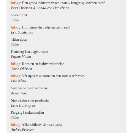
Inlogg:
Den gröna industrin växer i norr – hänger sjukvården med?
Peter Olofsson & Anna-Lena Danielsson
Jorden runt
Tiden
Inlogg:
Hur vinner du tredje gången i rad?
Eric Sundström
Tiden tipsar
Tiden
Damberg kan avgöra valet
Payam Moula
Inlogg:
Konsten att bedriva valrörelse
Jakob Ohlsson
Inlogg:
Vår uppgift är större än den största reformen
Lisa Nåbo
Vad hände med badhusen?
Assar Wixe
Sjukvården efter pandemin
Lena Hallengren
På gång i tankesmedjan
Tiden
Inlogg:
Alliansfriheten är snart passé
Anders Eriksson