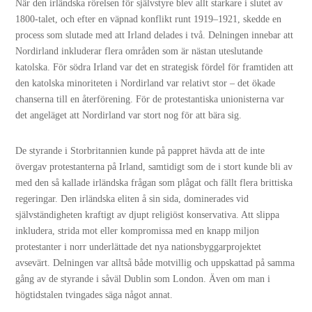
När den irländska rörelsen för självstyre blev allt starkare i slutet av
1800-talet, och efter en väpnad konflikt runt 1919–1921, skedde en
process som slutade med att Irland delades i två. Delningen innebar att
Nordirland inkluderar flera områden som är nästan uteslutande
katolska. För södra Irland var det en strategisk fördel för framtiden att
den katolska minoriteten i Nordirland var relativt stor – det ökade
chanserna till en återförening. För de protestantiska unionisterna var
det angeläget att Nordirland var stort nog för att bära sig.
De styrande i Storbritannien kunde på pappret hävda att de inte
övergav protestanterna på Irland, samtidigt som de i stort kunde bli av
med den så kallade irländska frågan som plågat och fällt flera brittiska
regeringar. Den irländska eliten å sin sida, dominerades vid
självständigheten kraftigt av djupt religiöst konservativa. Att slippa
inkludera, strida mot eller kompromissa med en knapp miljon
protestanter i norr underlättade det nya nationsbyggarprojektet
avsevärt. Delningen var alltså både motvillig och uppskattad på samma
gång av de styrande i såväl Dublin som London. Även om man i
högtidstalen tvingades säga något annat.