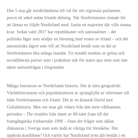
Den 5 maj går nordirländarna till val för sitt regionala parlament,
precis ett sekel sedan Irlands delning. När Storbritannien röstade för
att lämna eu följde Nordirland med, fastän en majoritet där ville stanna
kvar. Sedan valet 2017 har republikaner och nationalister – det
politiska läger som stödjer en förening med resten av Irland – och det
unionistiska lägret som vill att Nordirland består som en del av
Storbritannien lika många mandat. En tiondel innehas av gröna och
socialliberala partier som i praktiken står för status quo men som inte
sätter nationsfrågan i förgrunden.
Många fascineras av Nordirlands historia. Det är nära geografiskt.
Världslitteraturen och populärkulturen är sprängfylld av referenser till
både Storbritannien och Irland. Det är en klassisk David mot
Goliathistoria. Men om man går vidare från den mest våldsamma
perioden –
The troubles
från slutet av 60-talet fram till det
framgångsrika fredsavtalet 1998 – finns det frågor som sällan
diskuteras i Sverige men som ändå är viktiga för förståelse. Hur
uppkom konflikten? Och varför har Nordirland trots allt bestått i ett