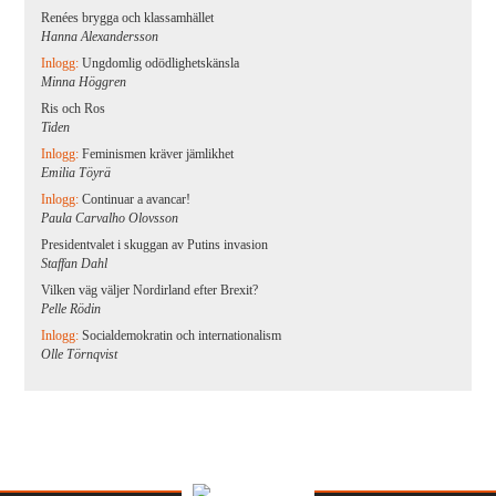
Renées brygga och klassamhället
Hanna Alexandersson
Inlogg:
Ungdomlig odödlighetskänsla
Minna Höggren
Ris och Ros
Tiden
Inlogg:
Feminismen kräver jämlikhet
Emilia Töyrä
Inlogg:
Continuar a avancar!
Paula Carvalho Olovsson
Presidentvalet i skuggan av Putins invasion
Staffan Dahl
Vilken väg väljer Nordirland efter Brexit?
Pelle Rödin
Inlogg:
Socialdemokratin och internationalism
Olle Törnqvist