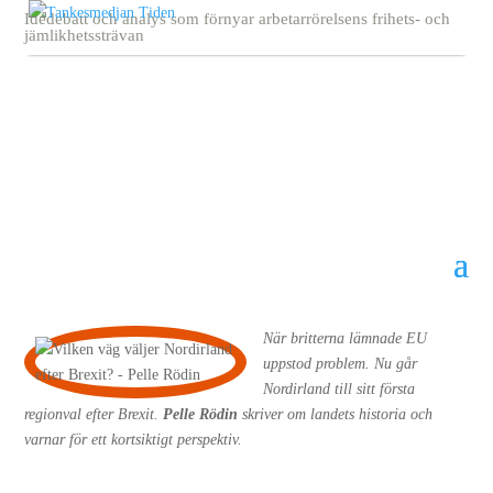
Idédebatt och analys som förnyar arbetarrörelsens frihets- och
jämlikhetssträvan
Vilken väg väljer Nordirland
efter Brexit?
5 april, 2022
Pelle Rödin
När britterna lämnade EU
uppstod problem. Nu går
Nordirland till sitt första
regionval efter Brexit.
Pelle Rödin
skriver om landets historia och
varnar för ett kortsiktigt perspektiv.