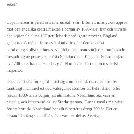
sekel?
Upprinnelsen är på ett sätt inte särskilt svår. Efter ett misslyckat uppror
mot den engelska centralmakten i början av 1600-talet flyr och utvisas
den regionala eliten i Ulster, Irlands nordligaste provins. England
genomför därpå en form av kolonisering där den katolska
befolkningen diskrimineras, samtidigt som man stödjer en omfattande
invandring av protestanter från Skottland och England. Sedan början
av 1700-talet har det som i dag är Nordirland haft en protestantisk
majoritet.
Dessa har i och för sig ofta sett sig som både irländare och britter
samtidigt men med ett överväldigande stöd för att hela Irland, eller
(sedan 1900-talets början) att åtminstone Nordirland ska vara en
naturlig och integrerad del av Storbritannien. Denna stabila majoritet
för ett brittiskt Nordirland har alltså bestått i drygt 300 år. Det är
nästan lika länge som Skåne har varit en del av Sverige.