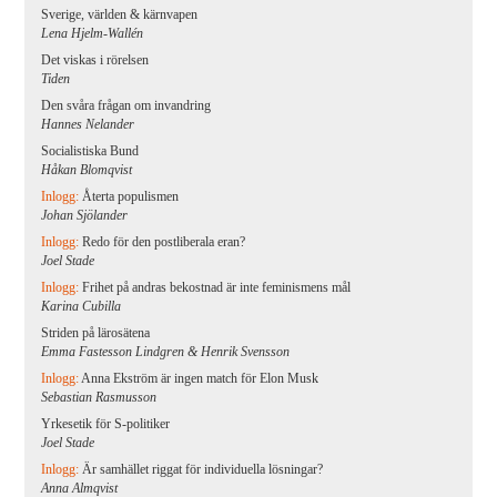
Sverige, världen & kärnvapen
Lena Hjelm-Wallén
Det viskas i rörelsen
Tiden
Den svåra frågan om invandring
Hannes Nelander
Socialistiska Bund
Håkan Blomqvist
Inlogg:
Återta populismen
Johan Sjölander
Inlogg:
Redo för den postliberala eran?
Joel Stade
Inlogg:
Frihet på andras bekostnad är inte feminismens mål
Karina Cubilla
Striden på lärosätena
Emma Fastesson Lindgren & Henrik Svensson
Inlogg:
Anna Ekström är ingen match för Elon Musk
Sebastian Rasmusson
Yrkesetik för S-politiker
Joel Stade
Inlogg:
Är samhället riggat för individuella lösningar?
Anna Almqvist