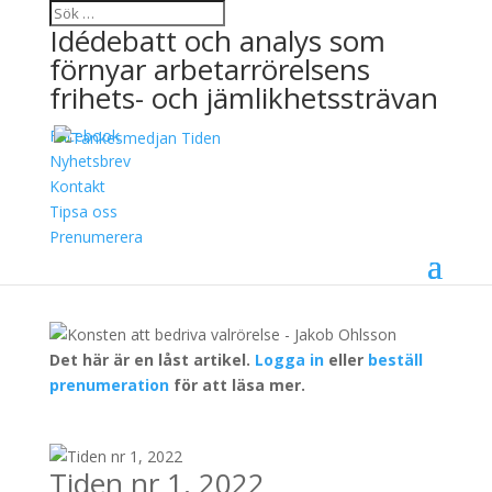
Idédebatt och analys som
förnyar arbetarrörelsens
frihets- och jämlikhetssträvan
Facebook
Konsten att bedriva
Nyhetsbrev
Kontakt
valrörelse
Tipsa oss
Prenumerera
5 april, 2022
Jakob Ohlsson
Det här är en låst artikel.
Logga in
eller
beställ
prenumeration
för att läsa mer.
Tiden nr 1, 2022