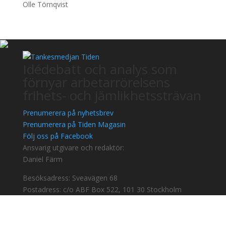
Olle Törnqvist
Idédebatt och analys som
förnyar arbetarrörelsens
frihets- och jämlikhetssträvan
Prenumerera på nyhetsbrev
Prenumerera på Tiden Magasin
Följ oss på Facebook
Ansvarig utgivare och redaktör:
Daniel Färm
Besöksadress: Sveavägen 68
Postadress: c/o ABF Box 522, 101 30 Stockholm