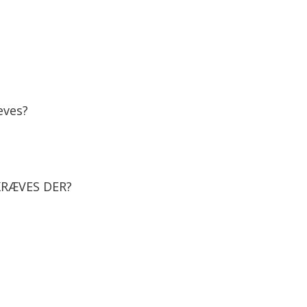
eves?
KRÆVES DER?