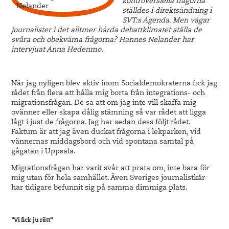
kontroversiella frågorna
ställdes i direktsändning i
SVT:s Agenda. Men vågar
journalister i det alltmer hårda debattklimatet ställa de
svåra och obekväma frågorna? Hannes Nelander har
intervjuat Anna Hedenmo.
När jag nyligen blev aktiv inom Socialdemokraterna fick jag
rådet från flera att hålla mig borta från integrations- och
migrationsfrågan. De sa att om jag inte vill skaffa mig
ovänner eller skapa dålig stämning så var rådet att ligga
lågt i just de frågorna. Jag har sedan dess följt rådet.
Faktum är att jag även duckat frågorna i lekparken, vid
vännernas middagsbord och vid spontana samtal på
gågatan i Uppsala.
Migrationsfrågan har varit svår att prata om, inte bara för
mig utan för hela samhället. Även Sveriges journalistkår
har tidigare befunnit sig på samma dimmiga plats.
”Vi fick ju rätt”