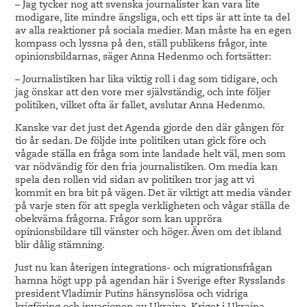
– Jag tycker nog att svenska journalister kan vara lite
modigare, lite mindre ängsliga, och ett tips är att inte ta del
av alla reaktioner på sociala medier. Man måste ha en egen
kompass och lyssna på den, ställ publikens frågor, inte
opinionsbildarnas, säger Anna Hedenmo och fortsätter:
– Journalistiken har lika viktig roll i dag som tidigare, och
jag önskar att den vore mer självständig, och inte följer
politiken, vilket ofta är fallet, avslutar Anna Hedenmo.
Kanske var det just det Agenda gjorde den där gången för
tio år sedan. De följde inte politiken utan gick före och
vågade ställa en fråga som inte landade helt väl, men som
var nödvändig för den fria journalistiken. Om media kan
spela den rollen vid sidan av politiken tror jag att vi
kommit en bra bit på vägen. Det är viktigt att media vänder
på varje sten för att spegla verkligheten och vågar ställa de
obekväma frågorna. Frågor som kan uppröra
opinionsbildare till vänster och höger. Även om det ibland
blir dålig stämning.
Just nu kan återigen integrations- och migrationsfrågan
hamna högt upp på agendan här i Sverige efter Rysslands
president Vladimir Putins hänsynslösa och vidriga