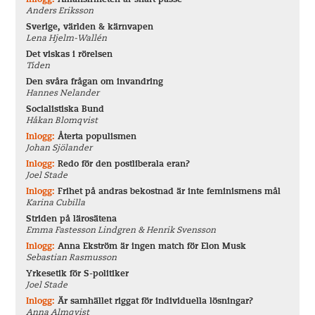
Inlogg:
Alliansfriheten är snart passé
Anders Eriksson
Sverige, världen & kärnvapen
Lena Hjelm-Wallén
Det viskas i rörelsen
Tiden
Den svåra frågan om invandring
Hannes Nelander
Socialistiska Bund
Håkan Blomqvist
Inlogg:
Återta populismen
Johan Sjölander
Inlogg:
Redo för den postliberala eran?
Joel Stade
Inlogg:
Frihet på andras bekostnad är inte feminismens mål
Karina Cubilla
Striden på lärosätena
Emma Fastesson Lindgren & Henrik Svensson
Inlogg:
Anna Ekström är ingen match för Elon Musk
Sebastian Rasmusson
Yrkesetik för S-politiker
Joel Stade
Inlogg:
Är samhället riggat för individuella lösningar?
Anna Almqvist