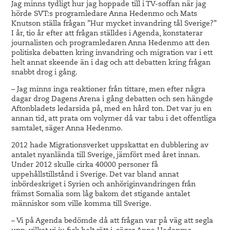
Jag minns tydligt hur jag hoppade till i TV-soffan när jag
hörde SVT:s programledare Anna Hedenmo och Mats
Knutson ställa frågan ”Hur mycket invandring tål Sverige?”
I år, tio år efter att frågan ställdes i Agenda, konstaterar
journalisten och programledaren Anna Hedenmo att den
politiska debatten kring invandring och migration var i ett
helt annat skeende än i dag och att debatten kring frågan
snabbt drog i gång.
– Jag minns inga reaktioner från tittare, men efter några
dagar drog Dagens Arena i gång debatten och sen hängde
Aftonbladets ledarsida på, med en hård ton. Det var ju en
annan tid, att prata om volymer då var tabu i det offentliga
samtalet, säger Anna Hedenmo.
2012 hade Migrationsverket uppskattat en dubblering av
antalet nyanlända till Sverige, jämfört med året innan.
Under 2012 skulle cirka 40000 personer få
uppehållstillstånd i Sverige. Det var bland annat
inbördeskriget i Syrien och anhöriginvandringen från
främst Somalia som låg bakom det stigande antalet
människor som ville komma till Sverige.
– Vi på Agenda bedömde då att frågan var på väg att segla