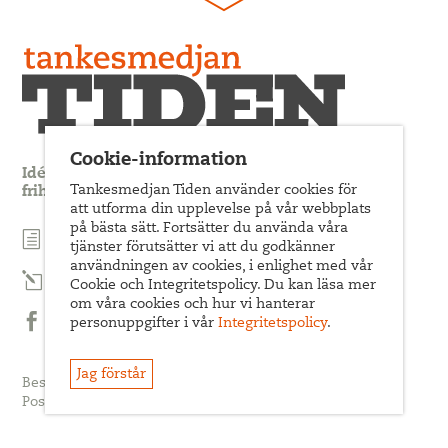
Cookie-information
Idédebatt och analys som förnyar arbetarrörelsens
Tankesmedjan Tiden använder cookies för
frihets- och jämlikhetssträvan
att utforma din upplevelse på vår webbplats
på bästa sätt. Fortsätter du använda våra
Prenumerera på nyhetsbrev
tjänster förutsätter vi att du godkänner
användningen av cookies, i enlighet med vår
Prenumerera på Tiden Magasin
Cookie och Integritetspolicy. Du kan läsa mer
om våra cookies och hur vi hanterar
personuppgifter i vår
Integritetspolicy
.
Följ oss på Facebook
Jag förstår
Besöksadress: Sveavägen 68
Postadress: c/o ABF Box 522, 101 30 Stockholm