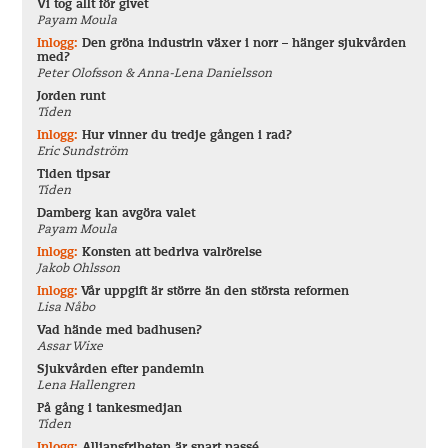
Vi tog allt för givet
Payam Moula
Inlogg:
Den gröna industrin växer i norr – hänger sjukvården
med?
Peter Olofsson & Anna-Lena Danielsson
Jorden runt
Tiden
Inlogg:
Hur vinner du tredje gången i rad?
Eric Sundström
Tiden tipsar
Tiden
Damberg kan avgöra valet
Payam Moula
Inlogg:
Konsten att bedriva valrörelse
Jakob Ohlsson
Inlogg:
Vår uppgift är större än den största reformen
Lisa Nåbo
Vad hände med badhusen?
Assar Wixe
Sjukvården efter pandemin
Lena Hallengren
På gång i tankesmedjan
Tiden