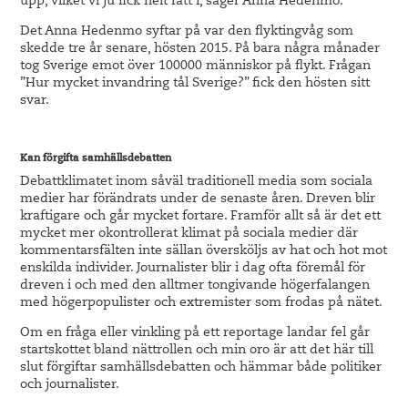
upp, vilket vi ju fick helt rätt i, säger Anna Hedenmo.
Det Anna Hedenmo syftar på var den flyktingvåg som
skedde tre år senare, hösten 2015. På bara några månader
tog Sverige emot över 100000 människor på flykt. Frågan
”Hur mycket invandring tål Sverige?” fick den hösten sitt
svar.
Kan förgifta samhällsdebatten
Debattklimatet inom såväl traditionell media som sociala
medier har förändrats under de senaste åren. Dreven blir
kraftigare och går mycket fortare. Framför allt så är det ett
mycket mer okontrollerat klimat på sociala medier där
kommentarsfälten inte sällan översköljs av hat och hot mot
enskilda individer. Journalister blir i dag ofta föremål för
dreven i och med den alltmer tongivande högerfalangen
med högerpopulister och extremister som frodas på nätet.
Om en fråga eller vinkling på ett reportage landar fel går
startskottet bland nättrollen och min oro är att det här till
slut förgiftar samhällsdebatten och hämmar både politiker
och journalister.