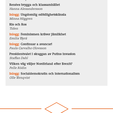
Renées brygga och klassamhället
Hanna Alexandersson
Inlogg:
Ungdomlig odödlighetskänsla
Minna Höggren
Ris och Ros
Tiden
Inlogg:
Feminismen kräver jämlikhet
Emilia Töyrä
Inlogg:
Continuar a avancar!
Paula Carvalho Olovsson
Presidentvalet i skuggan av Putins invasion
Staffan Dahl
Vilken väg väljer Nordirland efter Brexit?
Pelle Rödin
Inlogg:
Socialdemokratin och internationalism
Olle Törnqvist