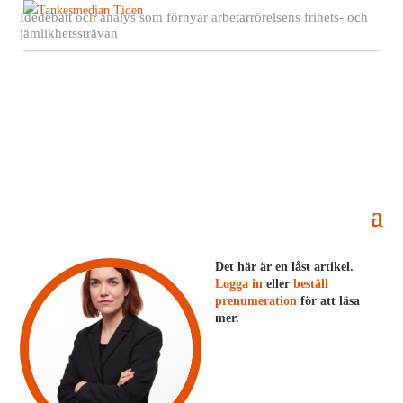
Idédebatt och analys som förnyar arbetarrörelsens frihets- och
jämlikhetssträvan
Är samhället riggat för individuella
lösningar?
5 april, 2022
Anna Almqvist
Det här är en låst artikel.
Logga in
eller
beställ
prenumeration
för att läsa
mer.