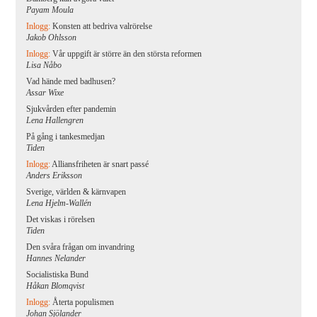
Payam Moula
Inlogg:
Konsten att bedriva valrörelse
Jakob Ohlsson
Inlogg:
Vår uppgift är större än den största reformen
Lisa Nåbo
Vad hände med badhusen?
Assar Wixe
Sjukvården efter pandemin
Lena Hallengren
På gång i tankesmedjan
Tiden
Inlogg:
Alliansfriheten är snart passé
Anders Eriksson
Sverige, världen & kärnvapen
Lena Hjelm-Wallén
Det viskas i rörelsen
Tiden
Den svåra frågan om invandring
Hannes Nelander
Socialistiska Bund
Håkan Blomqvist
Inlogg:
Återta populismen
Johan Sjölander