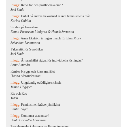
Inlogg:
Redo för den postliberala eran?
Joel Stade
Inlogg:
Frihet på andras bekostnad är inte feminismens mål
Karina Cubilla
Striden på lärosätena
Emma Fastesson Lindgren & Henrik Svensson
Inlogg:
Anna Ekström är ingen match för Elon Musk
Sebastian Rasmusson
Yrkesetik för S-politiker
Joel Stade
Inlogg:
Är samhället riggat för individuella lösningar?
Anna Almqvist
Renées brygga och klassamhället
Hanna Alexandersson
Inlogg:
Ungdomlig odödlighetskänsla
Minna Höggren
Ris och Ros
Tiden
Inlogg:
Feminismen kräver jämlikhet
Emilia Töyrä
Inlogg:
Continuar a avancar!
Paula Carvalho Olovsson
Presidentvalet i skuggan av Putins invasion