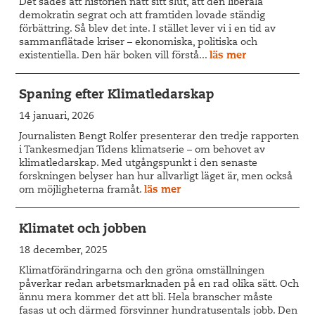
Det sades att historien nått sitt slut, att den liberala
demokratin segrat och att framtiden lovade ständig
förbättring. Så blev det inte. I stället lever vi i en tid av
sammanflätade kriser – ekonomiska, politiska och
existentiella. Den här boken vill förstå...
läs mer
Spaning efter Klimatledarskap
14 januari, 2026
Journalisten Bengt Rolfer presenterar den tredje rapporten
i Tankesmedjan Tidens klimatserie – om behovet av
klimatledarskap. Med utgångspunkt i den senaste
forskningen belyser han hur allvarligt läget är, men också
om möjligheterna framåt.
läs mer
Klimatet och jobben
18 december, 2025
Klimatförändringarna och den gröna omställningen
påverkar redan arbetsmarknaden på en rad olika sätt. Och
ännu mera kommer det att bli. Hela branscher måste
fasas ut och därmed försvinner hundratusentals jobb. Den