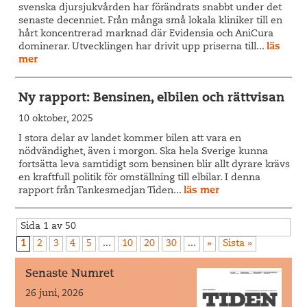
svenska djursjukvården har förändrats snabbt under det
senaste decenniet. Från många små lokala kliniker till en
hårt koncentrerad marknad där Evidensia och AniCura
dominerar. Utvecklingen har drivit upp priserna till...
läs
mer
Ny rapport: Bensinen, elbilen och rättvisan
10 oktober, 2025
I stora delar av landet kommer bilen att vara en
nödvändighet, även i morgon. Ska hela Sverige kunna
fortsätta leva samtidigt som bensinen blir allt dyrare krävs
en kraftfull politik för omställning till elbilar. I denna
rapport från Tankesmedjan Tiden...
läs mer
Sida 1 av 50
1
2
3
4
5
...
10
20
30
...
»
Sista »
Senaste Numret
26 juni, 2026