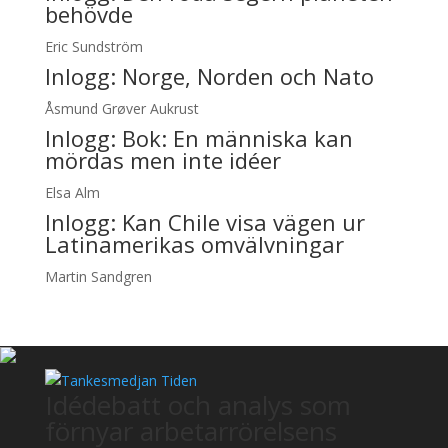
behövde
Eric Sundström
Inlogg:
Norge, Norden och Nato
Åsmund Grøver Aukrust
Inlogg:
Bok: En människa kan
mördas men inte idéer
Elsa Alm
Inlogg:
Kan Chile visa vägen ur
Latinamerikas omvälvningar
Martin Sandgren
Idédebatt och analys som
förnyar arbetarrörelsens