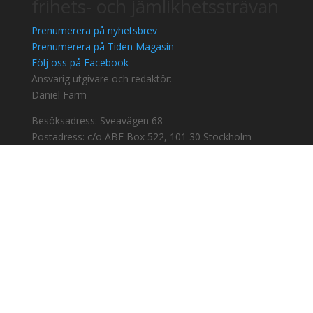
frihets- och jämlikhetssträvan
Prenumerera på nyhetsbrev
Prenumerera på Tiden Magasin
Följ oss på Facebook
Ansvarig utgivare och redaktör:
Daniel Färm
Besöksadress: Sveavägen 68
Postadress: c/o ABF Box 522, 101 30 Stockholm