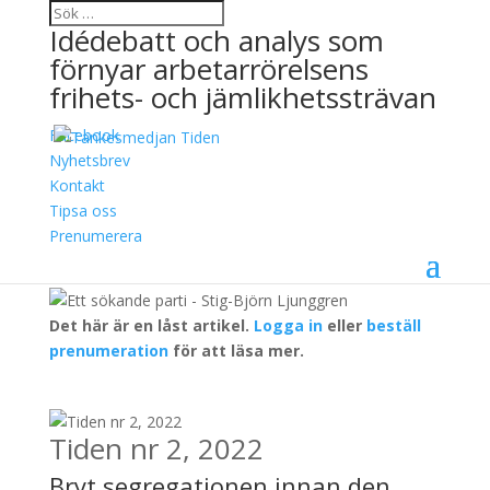
Idédebatt och analys som
förnyar arbetarrörelsens
frihets- och jämlikhetssträvan
Facebook
Ett sökande parti
Nyhetsbrev
Kontakt
8 juli, 2022
Tipsa oss
Stig-Björn Ljunggren
Prenumerera
Det här är en låst artikel.
Logga in
eller
beställ
prenumeration
för att läsa mer.
Tiden nr 2, 2022
Bryt segregationen innan den