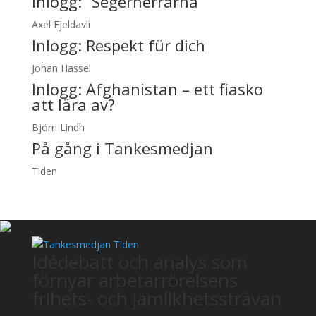
Inlogg:
”Segerherrarna”
Axel Fjeldavli
Inlogg:
Respekt für dich
Johan Hassel
Inlogg:
Afghanistan – ett fiasko
att lära av?
Björn Lindh
På gång i Tankesmedjan
Tiden
Idédebatt och analys som
förnyar arbetarrörelsens
frihets- och jämlikhetssträvan