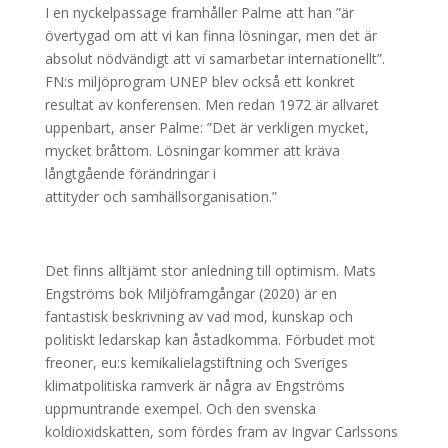
I en nyckelpassage framhåller Palme att han ”är
övertygad om att vi kan finna lösningar, men det är
absolut nödvändigt att vi samarbetar internationellt”.
FN:s miljöprogram UNEP blev också ett konkret
resultat av konferensen. Men redan 1972 är allvaret
uppenbart, anser Palme: ”Det är verkligen mycket,
mycket bråttom. Lösningar kommer att kräva
långtgående förändringar i
attityder och samhällsorganisation.”
Det finns alltjämt stor anledning till optimism. Mats
Engströms bok Miljöframgångar (2020) är en
fantastisk beskrivning av vad mod, kunskap och
politiskt ledarskap kan åstadkomma. Förbudet mot
freoner, eu:s kemikalielagstiftning och Sveriges
klimatpolitiska ramverk är några av Engströms
uppmuntrande exempel. Och den svenska
koldioxidskatten, som fördes fram av Ingvar Carlssons