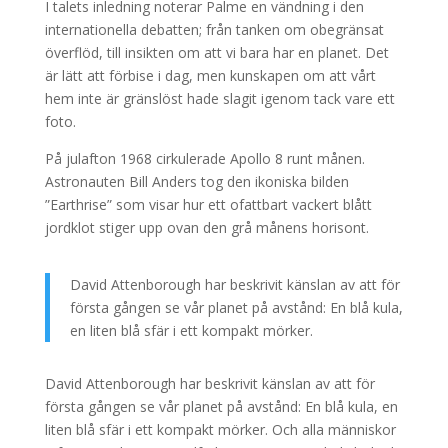
I talets inledning noterar Palme en vändning i den
internationella debatten; från tanken om obegränsat
överflöd, till insikten om att vi bara har en planet. Det
är lätt att förbise i dag, men kunskapen om att vårt
hem inte är gränslöst hade slagit igenom tack vare ett
foto.
På julafton 1968 cirkulerade Apollo 8 runt månen.
Astronauten Bill Anders tog den ikoniska bilden
”Earthrise” som visar hur ett ofattbart vackert blått
jordklot stiger upp ovan den grå månens horisont.
David Attenborough har beskrivit känslan av att för
första gången se vår planet på avstånd: En blå kula,
en liten blå sfär i ett kompakt mörker.
David Attenborough har beskrivit känslan av att för
första gången se vår planet på avstånd: En blå kula, en
liten blå sfär i ett kompakt mörker. Och alla människor