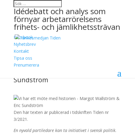
Idédebatt och analys som
förnyar arbetarrörelsens
frihets- och jämlikhetssträvan
Facebook
Vi har ett möte med
Nyhetsbrev
Kontakt
historien
Tipsa oss
Prenumerera
22 oktober, 2021
Margot Wallström & Eric
Sundström
Den här texten är publicerad i tidskriften Tiden nr
3/2021.
En nyvald partiledare kan ta initiativet i svensk politik.