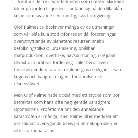
– förutom de tre i rymdfarkosten som i realtid skickade
bilder på jorden till jorden – befann sig på den lilla blåa
kulan som svävade i en oändlig, svart omgivning.
Olof Palmes tal beskriver många av de utmaningar
som vår blåa kula stod inför redan då: föroreningar,
överutnyttjande av planetens resurser, snabb
befolkningstillväxt, urbanisering, ohållbar
matproduktion, överfiske, havsdumpning, ohejdbar
tillväxt och orättvis fördelning. Talet berör även
fossilberoendets fara och solenergins möjlighet – samt
krigens och kapprustningens förstörelse och
resursslöseri.
Men Olof Palme hade också med ett stycke som bör
betraktas som hans ofta negligerade paradgren:
Optimismen. Profetiorna om den annalkande
katastrofen är många, men Palme låter meddela att
det saknas övertygande bevis på att miljöproblemen
inte ska kunna lösas.