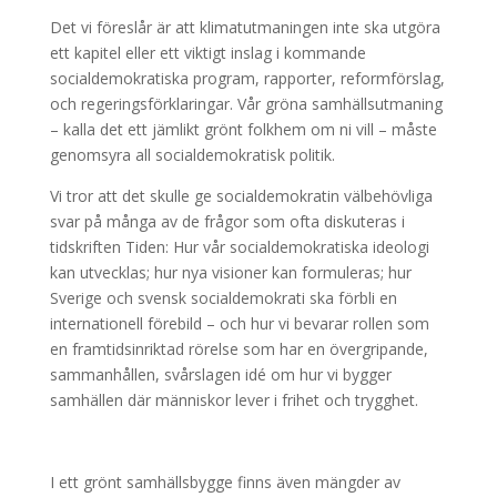
Det vi föreslår är att klimatutmaningen inte ska utgöra
ett kapitel eller ett viktigt inslag i kommande
socialdemokratiska program, rapporter, reformförslag,
och regeringsförklaringar. Vår gröna samhällsutmaning
– kalla det ett jämlikt grönt folkhem om ni vill – måste
genomsyra all socialdemokratisk politik.
Vi tror att det skulle ge socialdemokratin välbehövliga
svar på många av de frågor som ofta diskuteras i
tidskriften Tiden: Hur vår socialdemokratiska ideologi
kan utvecklas; hur nya visioner kan formuleras; hur
Sverige och svensk socialdemokrati ska förbli en
internationell förebild – och hur vi bevarar rollen som
en framtidsinriktad rörelse som har en övergripande,
sammanhållen, svårslagen idé om hur vi bygger
samhällen där människor lever i frihet och trygghet.
I ett grönt samhällsbygge finns även mängder av