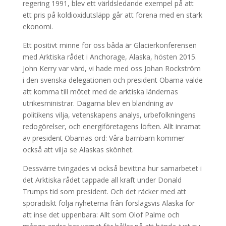
regering 1991, blev ett världsledande exempel på att
ett pris på koldioxidutsläpp går att förena med en stark
ekonomi.
Ett positivt minne för oss båda är Glacierkonferensen
med Arktiska rådet i Anchorage, Alaska, hösten 2015.
John Kerry var värd, vi hade med oss Johan Rockström
i den svenska delegationen och president Obama valde
att komma till mötet med de arktiska ländernas
utrikesministrar. Dagarna blev en blandning av
politikens vilja, vetenskapens analys, urbefolkningens
redogörelser, och energiföretagens löften. Allt inramat
av president Obamas ord: Våra barnbarn kommer
också att vilja se Alaskas skönhet.
Dessvärre tvingades vi också bevittna hur samarbetet i
det Arktiska rådet tappade all kraft under Donald
Trumps tid som president. Och det räcker med att
sporadiskt följa nyheterna från förslagsvis Alaska för
att inse det uppenbara: Allt som Olof Palme och