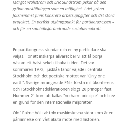
Margot Wallström och Eric Sundström pekar på den
gröna omställningen som en möjlighet. I det gröna
folkhemmet finns konkreta arbetsuppgifter och det stora
projektet. En perfekt utgångspunkt för partikongressen –
och för en samhällsförändrande socialdemokrati.
En partikongress stundar och en ny partiledare ska
väljas. För att inskärpa allvaret ber vi att få börja
nästan ett halvt sekel tillbaka i tiden. Det var
sommaren 1972, ljusblåa fanor vajade i centrala
Stockholm och det poetiska mottot var ”Only one
earth”. Sverige arrangerade FN:s första miljökonferens
och i Stockholmsdeklarationen slogs 26 principer fast.
Nummer 21 kom att kallas ”no harm principle” och blev
en grund för den internationella miljörätten.
Olof Palme höll tal: tolv maskinskrivna sidor som är en
påminnelse om vårt akuta möte med historien.