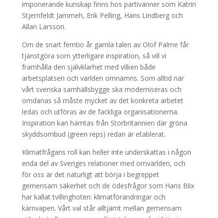
imponerande kunskap finns hos partivänner som Katrin
Stjernfeldt Jammeh, Erik Pelling, Hans Lindberg och
Allan Larsson.
Om de snart femtio år gamla talen av Olof Palme får
tjänstgöra som ytterligare inspiration, så vill vi
framhålla den självklarhet med vilken både
arbetsplatsen och världen omnämns. Som alltid när
vårt svenska samhällsbygge ska moderniseras och
omdanas så måste mycket av det konkreta arbetet
ledas och utföras av de fackliga organisationerna.
Inspiration kan hämtas från Storbritannien där gröna
skyddsombud (green reps) redan är etablerat.
Klimatfrågans roll kan heller inte underskattas i någon
enda del av Sveriges relationer med omvärlden, och
för oss är det naturligt att börja i begreppet
gemensam säkerhet och de ödesfrågor som Hans Blix
har kallat tvillinghoten: klimatförändringar och
kärnvapen. Vårt val står alltjämt mellan gemensam