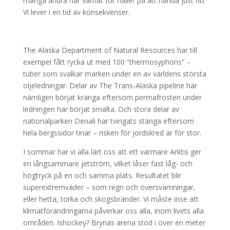
många andra har varnat för håller på att hända just nu.
Vi lever i en tid av konsekvenser.
The Alaska Department of Natural Resources har till
exempel fått rycka ut med 100 ”thermosyphons” –
tuber som svalkar marken under en av världens största
oljeledningar. Delar av The Trans-Alaska pipeline har
nämligen börjat kränga eftersom permafrosten under
ledningen har börjat smälta. Och stora delar av
nationalparken Denali har tvingats stänga eftersom
hela bergssidor tinar – risken för jordskred är för stor.
I sommar har vi alla lärt oss att ett varmare Arktis ger
en långsammare jetström, vilket låser fast låg- och
högtryck på en och samma plats. Resultatet blir
superextremväder – som regn och översvämningar,
eller hetta, torka och skogsbränder. Vi måste inse att
klimatförändringarna påverkar oss alla, inom livets alla
områden. Ishockey? Brynäs arena stod i över en meter