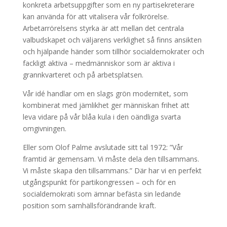
konkreta arbetsuppgifter som en ny partisekreterare
kan använda för att vitalisera vår folkrörelse.
Arbetarrörelsens styrka är att mellan det centrala
valbudskapet och väljarens verklighet så finns ansikten
och hjälpande händer som tillhör socialdemokrater och
fackligt aktiva – medmänniskor som är aktiva i
grannkvarteret och på arbetsplatsen.
Vår idé handlar om en slags grön modernitet, som
kombinerat med jämlikhet ger människan frihet att
leva vidare på vår blåa kula i den oändliga svarta
omgivningen.
Eller som Olof Palme avslutade sitt tal 1972: ”Vår
framtid är gemensam. Vi måste dela den tillsammans.
Vi måste skapa den tillsammans.” Där har vi en perfekt
utgångspunkt för partikongressen – och för en
socialdemokrati som ämnar befästa sin ledande
position som samhällsförändrande kraft.