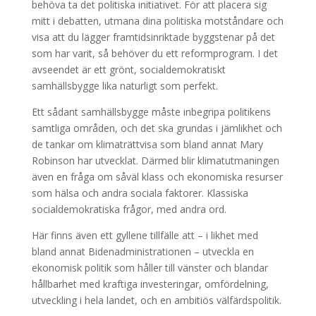
behöva ta det politiska initiativet. För att placera sig
mitt i debatten, utmana dina politiska motståndare och
visa att du lägger framtidsinriktade byggstenar på det
som har varit, så behöver du ett reformprogram. I det
avseendet är ett grönt, socialdemokratiskt
samhällsbygge lika naturligt som perfekt.
Ett sådant samhällsbygge måste inbegripa politikens
samtliga områden, och det ska grundas i jämlikhet och
de tankar om klimaträttvisa som bland annat Mary
Robinson har utvecklat. Därmed blir klimatutmaningen
även en fråga om såväl klass och ekonomiska resurser
som hälsa och andra sociala faktorer. Klassiska
socialdemokratiska frågor, med andra ord.
Här finns även ett gyllene tillfälle att – i likhet med
bland annat Bidenadministrationen – utveckla en
ekonomisk politik som håller till vänster och blandar
hållbarhet med kraftiga investeringar, omfördelning,
utveckling i hela landet, och en ambitiös välfärdspolitik.