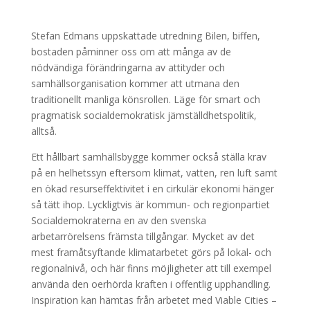
Stefan Edmans uppskattade utredning Bilen, biffen,
bostaden påminner oss om att många av de
nödvändiga förändringarna av attityder och
samhällsorganisation kommer att utmana den
traditionellt manliga könsrollen. Läge för smart och
pragmatisk socialdemokratisk jämställdhetspolitik,
alltså.
Ett hållbart samhällsbygge kommer också ställa krav
på en helhetssyn eftersom klimat, vatten, ren luft samt
en ökad resurseffektivitet i en cirkulär ekonomi hänger
så tätt ihop. Lyckligtvis är kommun- och regionpartiet
Socialdemokraterna en av den svenska
arbetarrörelsens främsta tillgångar. Mycket av det
mest framåtsyftande klimatarbetet görs på lokal- och
regionalnivå, och här finns möjligheter att till exempel
använda den oerhörda kraften i offentlig upphandling.
Inspiration kan hämtas från arbetet med Viable Cities –