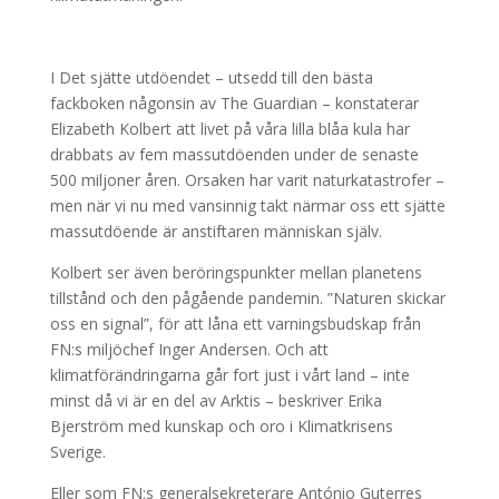
I Det sjätte utdöendet – utsedd till den bästa
fackboken någonsin av The Guardian – konstaterar
Elizabeth Kolbert att livet på våra lilla blåa kula har
drabbats av fem massutdöenden under de senaste
500 miljoner åren. Orsaken har varit naturkatastrofer –
men när vi nu med vansinnig takt närmar oss ett sjätte
massutdöende är anstiftaren människan själv.
Kolbert ser även beröringspunkter mellan planetens
tillstånd och den pågående pandemin. ”Naturen skickar
oss en signal”, för att låna ett varningsbudskap från
FN:s miljöchef Inger Andersen. Och att
klimatförändringarna går fort just i vårt land – inte
minst då vi är en del av Arktis – beskriver Erika
Bjerström med kunskap och oro i Klimatkrisens
Sverige.
Eller som FN:s generalsekreterare António Guterres