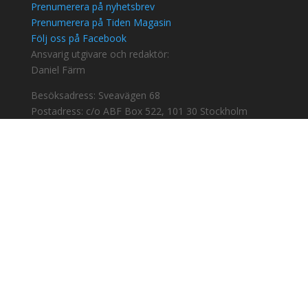
Prenumerera på nyhetsbrev
Prenumerera på Tiden Magasin
Följ oss på Facebook
Ansvarig utgivare och redaktör:
Daniel Färm
Besöksadress: Sveavägen 68
Postadress: c/o ABF Box 522, 101 30 Stockholm