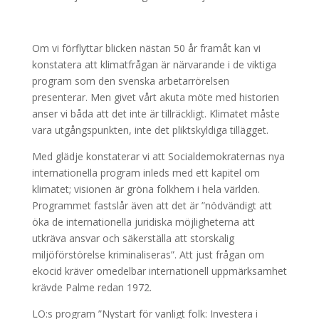
Om vi förflyttar blicken nästan 50 år framåt kan vi
konstatera att klimatfrågan är närvarande i de viktiga
program som den svenska arbetarrörelsen
presenterar. Men givet vårt akuta möte med historien
anser vi båda att det inte är tillräckligt. Klimatet måste
vara utgångspunkten, inte det pliktskyldiga tillägget.
Med glädje konstaterar vi att Socialdemokraternas nya
internationella program inleds med ett kapitel om
klimatet; visionen är gröna folkhem i hela världen.
Programmet fastslår även att det är ”nödvändigt att
öka de internationella juridiska möjligheterna att
utkräva ansvar och säkerställa att storskalig
miljöförstörelse kriminaliseras”. Att just frågan om
ekocid kräver omedelbar internationell uppmärksamhet
krävde Palme redan 1972.
LO:s program ”Nystart för vanligt folk: Investera i