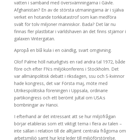
vatten i samband med översvämningarna i Gävle.
Afghanistan? En av de största utmaningarna är i själva
verket en hotande torkkatastrof som kan medföra
svält för tolv miljoner människor. Bada? Det lär nu
finnas fler plastbitar i världshaven än det finns stjärnor i
galaxen Vintergatan.
Apropå en blå kula i en oändlig, svart omgivning.
Olof Palme höll naturligtvis en rad andra tal 1972, både
före och efter FN:s miljökonferens i Stockholm. Det
var allmänpolitisk debatt i riksdagen, ssu och S-kvinnor
hade kongress, det var Första maj, möte med
Utrikespolitiska föreningen i Uppsala, ordinarie
partikongress och ett berömt jultal om USA:s
bombningar av Hanoi.
I efterhand är det intressant att se hur miljöfrågan
börjar etableras som ett viktigt tema i flera av talen –
inte sällan i relation till de alltjämt centrala frågorna om
arbetsmiljö samt hur krig leder till miljöförstörelse.