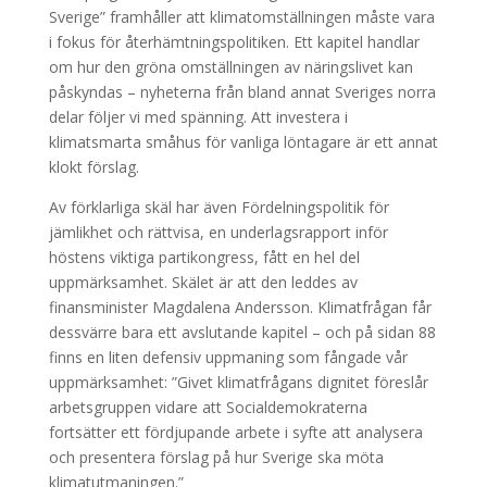
Sverige” framhåller att klimatomställningen måste vara
i fokus för återhämtningspolitiken. Ett kapitel handlar
om hur den gröna omställningen av näringslivet kan
påskyndas – nyheterna från bland annat Sveriges norra
delar följer vi med spänning. Att investera i
klimatsmarta småhus för vanliga löntagare är ett annat
klokt förslag.
Av förklarliga skäl har även Fördelningspolitik för
jämlikhet och rättvisa, en underlagsrapport inför
höstens viktiga partikongress, fått en hel del
uppmärksamhet. Skälet är att den leddes av
finansminister Magdalena Andersson. Klimatfrågan får
dessvärre bara ett avslutande kapitel – och på sidan 88
finns en liten defensiv uppmaning som fångade vår
uppmärksamhet: ”Givet klimatfrågans dignitet föreslår
arbetsgruppen vidare att Socialdemokraterna
fortsätter ett fördjupande arbete i syfte att analysera
och presentera förslag på hur Sverige ska möta
klimatutmaningen.”