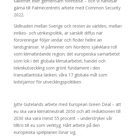
säkerhet eller gemensam förintelse – och vi hänvisar
gärna till Palmecentrets arbete med Common Security
2022.
Skillnaden mellan Sverige och resten av världen, mellan
inrikes- och utrikespolitik, är särskilt diffus när
föroreningar följer vindar och floder hellre än
landsgränser. Vi påminner om Nordens självklara roll
som klimatledande region; det europeiska samarbetet
som lok i det globala klimatarbetet; handel och
teknikutveckling som grönt fundament i den
transatlantiska länken; våra 17 globala mål som
ledstjärnor för utvecklingspolitiken.
Jytte Gutelands arbete med European Green Deal – att
eu ska vara klimatneutralt 2050 och att reduktionen till
2030 ska vara minst 55 procent – understryker vår
tilltro till eu som verktyg. Hårt arbete på den
europeiska spelplanen lönar sig.