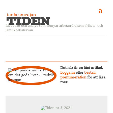
Idédebatt och analys som förnyar arbetarrörelsens frihets- och
jämlikhetssträvan
Vad pandemin lärt mig om det goda livet
21 oktober, 2021
Fredrik Jansson
Det här är en låst artikel.
Logga in
eller
beställ
prenumeration
för att läsa
mer.