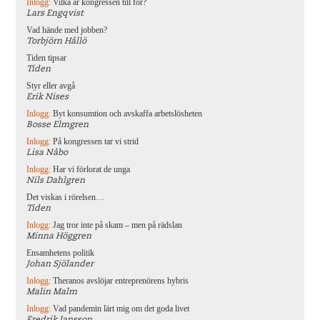
Inlogg:
Vilka är kongressen till för?
Lars Engqvist
Vad hände med jobben?
Torbjörn Hållö
Tiden tipsar
Tiden
Styr eller avgå
Erik Nises
Inlogg:
Byt konsumtion och avskaffa arbetslösheten
Bosse Elmgren
Inlogg:
På kongressen tar vi strid
Lisa Nåbo
Inlogg:
Har vi förlorat de unga
Nils Dahlgren
Det viskas i rörelsen…
Tiden
Inlogg:
Jag tror inte på skam – men på rädslan
Minna Höggren
Ensamhetens politik
Johan Sjölander
Inlogg:
Theranos avslöjar entreprenörens hybris
Malin Malm
Inlogg:
Vad pandemin lärt mig om det goda livet