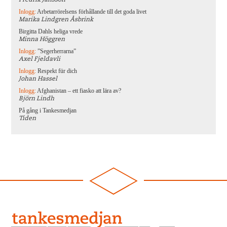
Fredrik Jansson
Inlogg:
Arbetarrörelsens förhållande till det goda livet
Marika Lindgren Åsbrink
Birgitta Dahls heliga vrede
Minna Höggren
Inlogg:
”Segerherrarna”
Axel Fjeldavli
Inlogg:
Respekt für dich
Johan Hassel
Inlogg:
Afghanistan – ett fiasko att lära av?
Björn Lindh
På gång i Tankesmedjan
Tiden