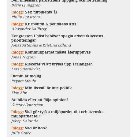
Den kinesiska partistatens uppgång och fortsättning
Börje Ljunggren
Inlogg:
Sex turbulenta år
Philip Botström
Inlogg:
Krispolitik & politikens kris
Alexander Hallberg
Kongressen i höst behöver spegla arbetarklassens
prioriteringar
Jonas Attenius & Kristina Edlund
Inlogg:
Kommunpartiet måste återupplivas
Jonas Nygren
Inlogg:
Riskerar vi att brytas upp i falanger?
Lars Stjernkvist
Utopin är möjlig
Payam Moula
Inlogg:
Min livsstil är inte politik
Elsa Alm
Att bilda eller att följa opinion?
Gustav Österman
Inlogg:
Vad gör tyska miljöpartiet rätt och svenska
miljöpartiet fel?
Jakop Dalunde
Inlogg:
Vad är kön?
Julia Grabe