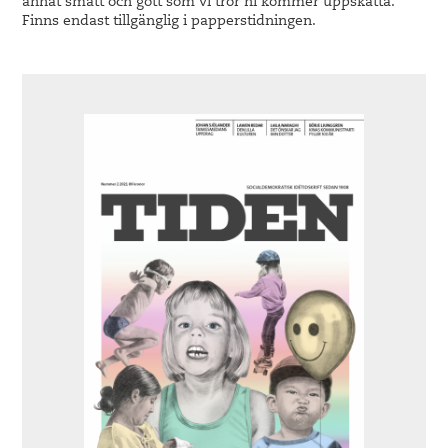
annat smått och gott som vi tror ni kommer uppskatta.
Finns endast tillgänglig i papperstidningen.