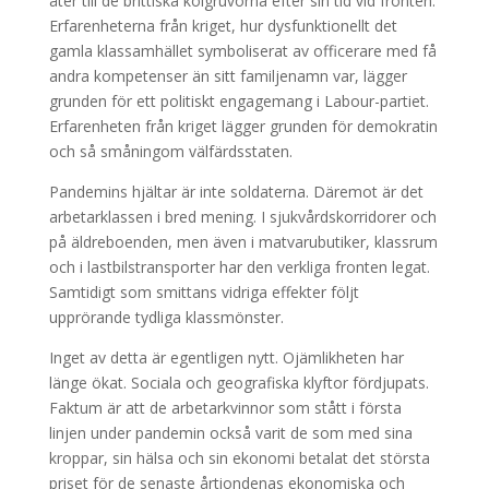
åter till de brittiska kolgruvorna efter sin tid vid fronten.
Erfarenheterna från kriget, hur dysfunktionellt det
gamla klassamhället symboliserat av officerare med få
andra kompetenser än sitt familjenamn var, lägger
grunden för ett politiskt engagemang i Labour-partiet.
Erfarenheten från kriget lägger grunden för demokratin
och så småningom välfärdsstaten.
Pandemins hjältar är inte soldaterna. Däremot är det
arbetarklassen i bred mening. I sjukvårdskorridorer och
på äldreboenden, men även i matvarubutiker, klassrum
och i lastbilstransporter har den verkliga fronten legat.
Samtidigt som smittans vidriga effekter följt
upprörande tydliga klassmönster.
Inget av detta är egentligen nytt. Ojämlikheten har
länge ökat. Sociala och geografiska klyftor fördjupats.
Faktum är att de arbetarkvinnor som stått i första
linjen under pandemin också varit de som med sina
kroppar, sin hälsa och sin ekonomi betalat det största
priset för de senaste årtiondenas ekonomiska och