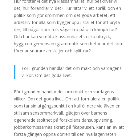
Hur förstår vi det nya klassamhället, hur beskriver vi
det, hur förändrar vi det? Hur hittar vi ett språk och en
politik som gör drömmen om det goda arbetet, ett
arbetsliv för alla som bygger upp i stället för att bryta
ner, till något som folk vågar tro på och kämpa för?
Och hur kan vi möta klassamhällets olika uttryck,
bygga en gemensam grammatik som betonar det som
förenar snarare än skiljer och splittrar?
För i grunden handlar det om makt och vardagens
villkor. Om det goda livet.
För i grunden handlar det om makt och vardagens
villkor. Om det goda livet. Om att formulera en politik
som tar sin utgångspunkt i en kall öl nere vid älven en
stillsam sensommarkväll, glädjen över barnens
ogenerade stolthet på förskolans dansuppvisning,
jobbarkompisarnas skratt på fikapausen, känslan av att
första gången öppna dörren till den nya lägenheten