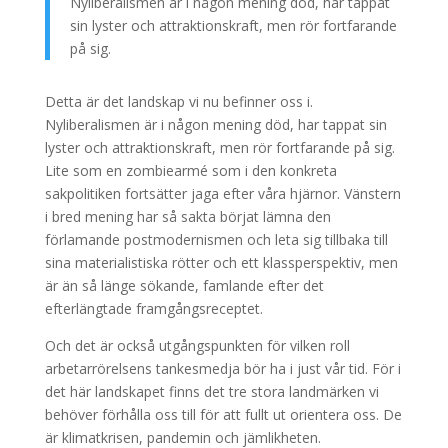
Nyliberalismen är i någon mening död, har tappat
sin lyster och attraktionskraft, men rör fortfarande
på sig.
Detta är det landskap vi nu befinner oss i.
Nyliberalismen är i någon mening död, har tappat sin
lyster och attraktionskraft, men rör fortfarande på sig.
Lite som en zombiearmé som i den konkreta
sakpolitiken fortsätter jaga efter våra hjärnor. Vänstern
i bred mening har så sakta börjat lämna den
förlamande postmodernismen och leta sig tillbaka till
sina materialistiska rötter och ett klassperspektiv, men
är än så länge sökande, famlande efter det
efterlängtade framgångsreceptet.
Och det är också utgångspunkten för vilken roll
arbetarrörelsens tankesmedja bör ha i just vår tid. För i
det här landskapet finns det tre stora landmärken vi
behöver förhålla oss till för att fullt ut orientera oss. De
är klimatkrisen, pandemin och jämlikheten.