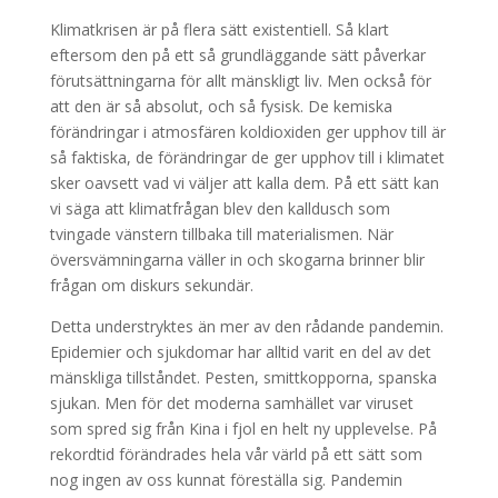
Klimatkrisen är på flera sätt existentiell. Så klart
eftersom den på ett så grundläggande sätt påverkar
förutsättningarna för allt mänskligt liv. Men också för
att den är så absolut, och så fysisk. De kemiska
förändringar i atmosfären koldioxiden ger upphov till är
så faktiska, de förändringar de ger upphov till i klimatet
sker oavsett vad vi väljer att kalla dem. På ett sätt kan
vi säga att klimatfrågan blev den kalldusch som
tvingade vänstern tillbaka till materialismen. När
översvämningarna väller in och skogarna brinner blir
frågan om diskurs sekundär.
Detta understryktes än mer av den rådande pandemin.
Epidemier och sjukdomar har alltid varit en del av det
mänskliga tillståndet. Pesten, smittkopporna, spanska
sjukan. Men för det moderna samhället var viruset
som spred sig från Kina i fjol en helt ny upplevelse. På
rekordtid förändrades hela vår värld på ett sätt som
nog ingen av oss kunnat föreställa sig. Pandemin