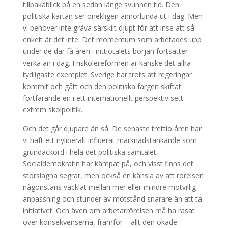
tillbakablick på en sedan länge svunnen tid. Den
politiska kartan ser onekligen annorlunda ut i dag. Men
vi behöver inte gräva särskilt djupt för att inse att så
enkelt är det inte. Det momentum som arbetades upp
under de där få åren i nittiotalets början fortsätter
verka än i dag. Friskolereformen är kanske det allra
tydligaste exemplet. Sverige har trots att regeringar
kommit och gått och den politiska färgen skiftat
fortfarande en i ett internationellt perspektiv sett
extrem skolpolitik.
Och det går djupare än så. De senaste trettio åren har
vi haft ett nyliberalt influerat marknadstänkande som
grundackord i hela det politiska samtalet.
Socialdemokratin har kämpat på, och visst finns det
storslagna segrar, men också en känsla av att rörelsen
någonstans vacklat mellan mer eller mindre motvillig
anpassning och stunder av motstånd snarare än att ta
initiativet. Och även om arbetarrörelsen må ha rasat
över konsekvenserna, framför allt den ökade