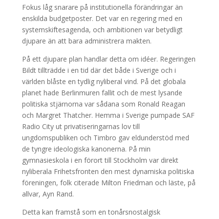
Fokus låg snarare på institutionella förändringar än
enskilda budgetposter. Det var en regering med en
systemskiftesagenda, och ambitionen var betydligt
djupare än att bara administrera makten.
På ett djupare plan handlar detta om idéer. Regeringen
Bildt tillträdde i en tid där det både i Sverige och i
världen blåste en tydlig nyliberal vind. På det globala
planet hade Berlinmuren fallit och de mest lysande
politiska stjärnorna var sådana som Ronald Reagan
och Margret Thatcher. Hemma i Sverige pumpade SAF
Radio City ut privatiseringarnas lov till
ungdomspubliken och Timbro gav eldunderstöd med
de tyngre ideologiska kanonerna. På min
gymnasieskola i en förort till Stockholm var direkt
nyliberala Frihetsfronten den mest dynamiska politiska
föreningen, folk citerade Milton Friedman och läste, på
allvar, Ayn Rand.
Detta kan framstå som en tonårsnostalgisk