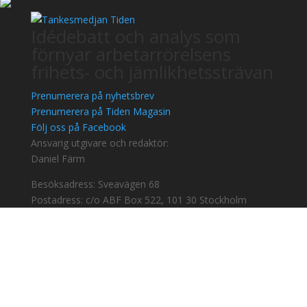
Idédebatt och analys som
förnyar arbetarrörelsens
frihets- och jämlikhetssträvan
Prenumerera på nyhetsbrev
Prenumerera på Tiden Magasin
Följ oss på Facebook
Ansvarig utgivare och redaktör:
Daniel Färm
Besöksadress: Sveavägen 68
Postadress: c/o ABF Box 522, 101 30 Stockholm