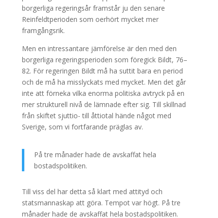
borgerliga regeringsår framstår ju den senare
Reinfeldtperioden som oerhört mycket mer
framgångsrik.
Men en intressantare jämförelse är den med den
borgerliga regeringsperioden som föregick Bildt, 76–
82. För regeringen Bildt må ha suttit bara en period
och de må ha misslyckats med mycket. Men det går
inte att förneka vilka enorma politiska avtryck på en
mer strukturell nivå de lämnade efter sig. Till skillnad
från skiftet sjuttio- till åttiotal hände något med
Sverige, som vi fortfarande präglas av.
På tre månader hade de avskaffat hela
bostadspolitiken.
Till viss del har detta så klart med attityd och
statsmannaskap att göra. Tempot var högt. På tre
månader hade de avskaffat hela bostadspolitiken.