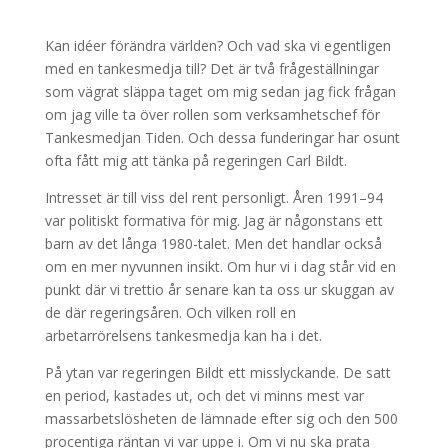
Kan idéer förändra världen? Och vad ska vi egentligen
med en tankesmedja till? Det är två frågeställningar
som vägrat släppa taget om mig sedan jag fick frågan
om jag ville ta över rollen som verksamhetschef för
Tankesmedjan Tiden. Och dessa funderingar har osunt
ofta fått mig att tänka på regeringen Carl Bildt.
Intresset är till viss del rent personligt. Åren 1991–94
var politiskt formativa för mig. Jag är någonstans ett
barn av det långa 1980-talet. Men det handlar också
om en mer nyvunnen insikt. Om hur vi i dag står vid en
punkt där vi trettio år senare kan ta oss ur skuggan av
de där regeringsåren. Och vilken roll en
arbetarrörelsens tankesmedja kan ha i det.
På ytan var regeringen Bildt ett misslyckande. De satt
en period, kastades ut, och det vi minns mest var
massarbetslösheten de lämnade efter sig och den 500
procentiga räntan vi var uppe i. Om vi nu ska prata