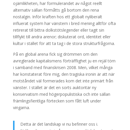
ojämlikheten, har formulerandet av något reellt
alternativ sällan förmåtts gå bortom den rena
nostalgin. Inför kraften hos ett globalt nyliberalt
influerat system har vänstern i bred mening alltför ofta
retirerat till bittra dolkstötslegender eller tagit sin
tillflykt till andra arenor; diskuterat ord, identitet eller
kultur i stället för att ta tag i de stora strukturfrågorna.
På en global arena fick sig drömmen om den
avreglerade kapitalismens förträfflighet ju en rejäl törn
i samband med finanskrisen 2008. Men, vilket många
har konstaterat före mig, den tragiska ironin är att när
motståndet väl formerades kom det inte primärt från
vänster. I stället är det en sorts auktoritär ny
konservatism med högerpopulistiska och inte sällan
främlingsfientliga förtecken som fått luft under
vingarna.
Detta är det landskap vi nu befinner oss i.