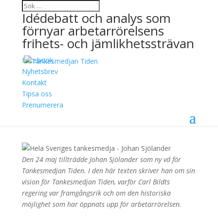
Idédebatt och analys som
förnyar arbetarrörelsens
frihets- och jämlikhetssträvan
Facebook
Hela Sveriges
Nyhetsbrev
Kontakt
tankesmedja
Tipsa oss
Prenumerera
8 juli, 2021
Johan Sjölander
Den 24 maj tillträdde Johan Sjölander som ny vd för
Tankesmedjan Tiden. I den här texten skriver han om sin
vision för Tankesmedjan Tiden, varför Carl Bildts
regering var framgångsrik och om den historiska
möjlighet som har öppnats upp för arbetarrörelsen.