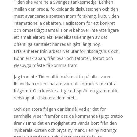
Tiden ska vara hela Sveriges tankesmedja. Länken
mellan den breda, folkbildande diskussionen och den
mest avancerade spetsen inom forskning, kultur, den
internationella debatten. Facilitatorn för ett konkret
och ömsesidigt samtal. För vi behöver inte ytterligare
ett smalt elitprojekt. Medelkassifieringen av det
offentliga samtalet har redan gått långt nog.
Erfarenheter från arbetslivet utanför riksdagshus och
Bonnierskrapan, från byar och tätorter, förort och
glesbygd måste få komma fram.
Jag tror inte Tiden alltid måste sitta på alla svaren.
Ibland kan rollen snarare vara att formulera de rätta
frågorna. Och kanske att ge ett språk, en grammatik,
redskap att diskutera dem brett.
Och den stora frågan där blir då: vad är det för
samhälle vi ser framför oss de kommande tjugo trettio
åren? Finns det en möjlighet att vända bort från den
nyliberala kursen och bryta ny mark, i en ny riktning?