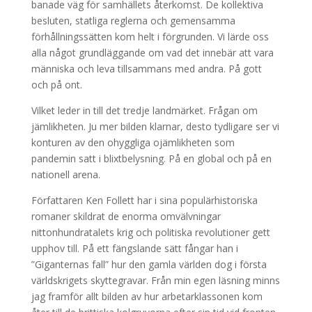
banade väg för samhällets återkomst. De kollektiva
besluten, statliga reglerna och gemensamma
förhållningssätten kom helt i förgrunden. Vi lärde oss
alla något grundläggande om vad det innebär att vara
människa och leva tillsammans med andra. På gott
och på ont.
Vilket leder in till det tredje landmärket. Frågan om
jämlikheten. Ju mer bilden klarnar, desto tydligare ser vi
konturen av den ohyggliga ojämlikheten som
pandemin satt i blixtbelysning. På en global och på en
nationell arena.
Författaren Ken Follett har i sina populärhistoriska
romaner skildrat de enorma omvälvningar
nittonhundratalets krig och politiska revolutioner gett
upphov till. På ett fängslande sätt fångar han i
”Giganternas fall” hur den gamla världen dog i första
världskrigets skyttegravar. Från min egen läsning minns
jag framför allt bilden av hur arbetarklassonen kom