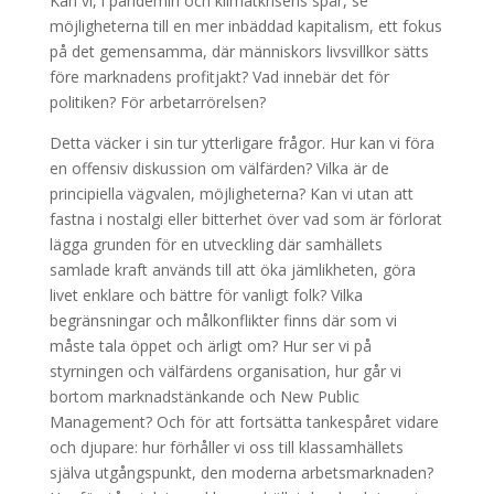
Kan vi, i pandemin och klimatkrisens spår, se
möjligheterna till en mer inbäddad kapitalism, ett fokus
på det gemensamma, där människors livsvillkor sätts
före marknadens profitjakt? Vad innebär det för
politiken? För arbetarrörelsen?
Detta väcker i sin tur ytterligare frågor. Hur kan vi föra
en offensiv diskussion om välfärden? Vilka är de
principiella vägvalen, möjligheterna? Kan vi utan att
fastna i nostalgi eller bitterhet över vad som är förlorat
lägga grunden för en utveckling där samhällets
samlade kraft används till att öka jämlikheten, göra
livet enklare och bättre för vanligt folk? Vilka
begränsningar och målkonflikter finns där som vi
måste tala öppet och ärligt om? Hur ser vi på
styrningen och välfärdens organisation, hur går vi
bortom marknadstänkande och New Public
Management? Och för att fortsätta tankespåret vidare
och djupare: hur förhåller vi oss till klassamhällets
själva utgångspunkt, den moderna arbetsmarknaden?