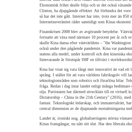
Ekonomisk frihet skulle följa och ur det också växande
Clinton, ha djupgående effekter. Att förhindra det vor
så har det inte gått. Internet har inte, trots mer än 8
Internetsuveränitet råder samtidigt som Kinas ekonomi 
Finanskrisen 2008 blev av avgörande betydelse. Väst
fortsatte att växa med närmare 10 procent per år och sv
skulle Kina dansa efter västvärldens – ”the Washington
också under den pågående pandemin. Kina var pandemi
statens alla medel, under kontroll och den kinesiska 
Innevarande år förutspår IMF en tillväxt i storleksordn
Kina har visat sig vara långt mer innovativt än vad ett
språng. I stället för att vara världens fabriksgolv vill 
teknologiområden som robotics och förarlösa bilar. Tel
fråga. Redan i dag intar landet enligt många bedömare e
olja. Partistaten har därmed utvecklats till en virtuell k
Dictatorship – China in the 21th Century” (2016), med 
fantasi. Teknologiskt ledarskap, och immaterialrätt, har 
central dimension av de djupnande motsättningarna me
Landet är, ironiskt nog, globaliseringens största vinnar
Kinas framgångar, nu nått sitt slut. Har den liberala 