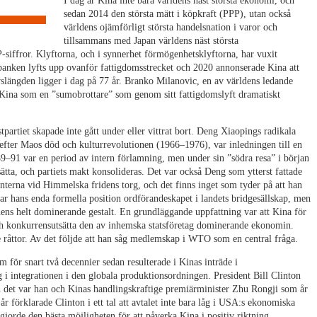
I dag är Kina inte bara världens näst största ekonomi, och
sedan 2014 den största mätt i köpkraft (PPP), utan också
världens ojämförligt största handelsnation i varor och
tillsammans med Japan världens näst största
-siffror. Klyftorna, och i synnerhet förmögenhetsklyftorna, har vuxit
banken lyfts upp ovanför fattigdomsstrecket och 2020 annonserade Kina att
slängden ligger i dag på 77 år. Branko Milanovic, en av världens ledande
t Kina som en ”sumobrottare” som genom sitt fattigdomslyft dramatiskt
partiet skapade inte gått under eller vittrat bort. Deng Xiaopings radikala
fter Maos död och kulturrevolutionen (1966–1976), var inledningen till en
9–91 var en period av intern förlamning, men under sin ”södra resa” i början
ätta, och partiets makt konsolideras. Det var också Deng som ytterst fattade
ranterna vid Himmelska fridens torg, och det finns inget som tyder på att han
var hans enda formella position ordförandeskapet i landets bridgesällskap, men
nens helt dominerande gestalt. En grundläggande uppfattning var att Kina för
 konkurrensutsätta den av inhemska statsföretag dominerande ekonomin.
 råttor. Av det följde att han såg medlemskap i WTO som en central fråga.
om för snart två decennier sedan resulterade i Kinas inträde i
i integrationen i den globala produktionsordningen. President Bill Clinton
ch det var han och Kinas handlingskraftige premiärminister Zhu Rongji som år
r förklarade Clinton i ett tal att avtalet inte bara låg i USA:s ekonomiska
tgjorde den bästa möjligheten för att påverka Kina i positiv riktning.