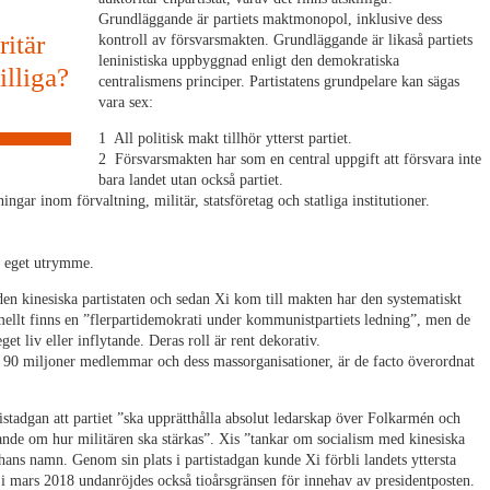
Grundläggande är partiets maktmonopol, inklusive dess
ritär
kontroll av försvarsmakten. Grundläggande är likaså partiets
leninistiska uppbyggnad enligt den demokratiska
illiga?
centralismens principer. Partistatens grundpelare kan sägas
vara sex:
1 All politisk makt tillhör ytterst partiet.
2 Försvarsmakten har som en central uppgift att försvara inte
bara landet utan också partiet.
gar inom förvaltning, militär, statsföretag och statliga institutioner.
at eget utrymme.
den kinesiska partistaten och sedan Xi kom till makten har den systematiskt
rmellt finns en ”flerpartidemokrati under kommunistpartiets ledning”, men de
get liv eller inflytande. Deras roll är rent dekorativ.
 90 miljoner medlemmar och dess massorganisationer, är de facto överordnat
tistadgan att partiet ”ska upprätthålla absolut ledarskap över Folkarmén och
nde om hur militären ska stärkas”. Xis ”tankar om socialism med kinesiska
a hans namn. Genom sin plats i partistadgan kunde Xi förbli landets yttersta
n i mars 2018 undanröjdes också tioårsgränsen för innehav av presidentposten.