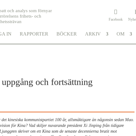
batt och analys som förnyar
rrörelsens frihets- och
Facebook
Nyhe
khetssträvan
A IN
RAPPORTER
BÖCKER
ARKIV
OM
s uppgång och fortsättning
ar det kinesiska kommunistpartiet 100 år, allsmäktigare än någonsin sedan Mao.
 vision för Kina? Vad skiljer nuvarande president Xi Jinping från tidigare
Ljunggren skriver om ett Kina som de senaste decennierna brutit mot