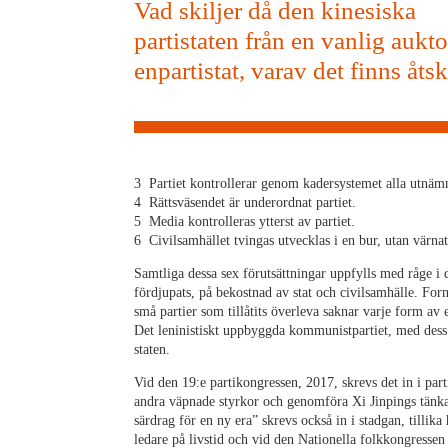
Vad skiljer då den kinesiska
partistaten från en vanlig aukto
enpartistat, varav det finns åtsk
3 Partiet kontrollerar genom kadersystemet alla utnämnin
4 Rättsväsendet är underordnat partiet.
5 Media kontrolleras ytterst av partiet.
6 Civilsamhället tvingas utvecklas i en bur, utan värn
Samtliga dessa sex förutsättningar uppfylls med råge i 
fördjupats, på bekostnad av stat och civilsamhälle. Fo
små partier som tillåtits överleva saknar varje form av e
Det leninistiskt uppbyggda kommunistpartiet, med dess
staten.
Vid den 19:e partikongressen, 2017, skrevs det in i par
andra väpnade styrkor och genomföra Xi Jinpings tänka
särdrag för en ny era” skrevs också in i stadgan, tillik
ledare på livstid och vid den Nationella folkkongresse