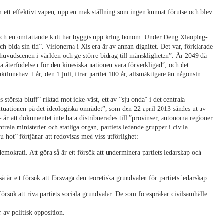
ett effektivt vapen, upp en maktställning som ingen kunnat förutse och blev
, och en omfattande kult har byggts upp kring honom. Under Deng Xiaoping-
ch bida sin tid”. Visionerna i Xis era är av annan dignitet. Det var, förklarade
 huvudscenen i världen och ge större bidrag till mänskligheten”. År 2049 då
 återfödelsen för den kinesiska nationen vara förverkligad”, och det
maktinnehav. I år, den 1 juli, firar partiet 100 år, allsmäktigare än någonsin
största bluff” riktad mot icke-väst, ett av ”sju onda” i det centrala
tuationen på det ideologiska området”, som den 22 april 2013 sändes ut av
– är att dokumentet inte bara distribuerades till ”provinser, autonoma regioner
trala ministerier och statliga organ, partiets ledande grupper i civila
ju hot” förtjänar att redovisas med viss utförlighet:
demokrati. Att göra så är ett försök att underminera partiets ledarskap och
å är ett försök att försvaga den teoretiska grundvalen för partiets ledarskap.
 försök att riva partiets sociala grundvalar. De som förespråkar civilsamhälle
 av politisk opposition.