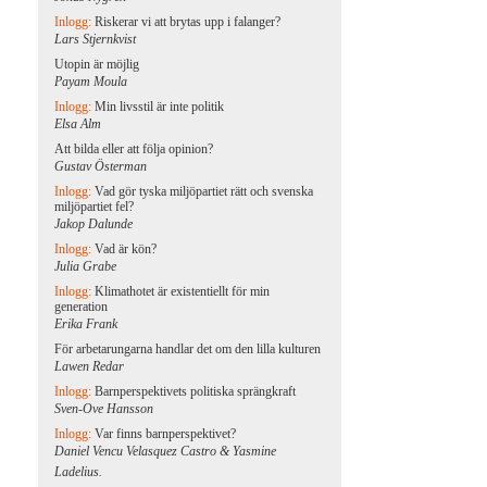
Inlogg:
Riskerar vi att brytas upp i falanger?
Lars Stjernkvist
Utopin är möjlig
Payam Moula
Inlogg:
Min livsstil är inte politik
Elsa Alm
Att bilda eller att följa opinion?
Gustav Österman
Inlogg:
Vad gör tyska miljöpartiet rätt och svenska
miljöpartiet fel?
Jakop Dalunde
Inlogg:
Vad är kön?
Julia Grabe
Inlogg:
Klimathotet är existentiellt för min
generation
Erika Frank
För arbetarungarna handlar det om den lilla kulturen
Lawen Redar
Inlogg:
Barnperspektivets politiska sprängkraft
Sven-Ove Hansson
Inlogg:
Var finns barnperspektivet?
Daniel Vencu Velasquez Castro & Yasmine
Ladelius.