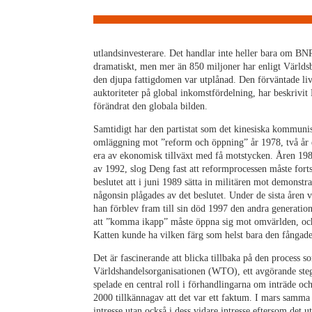
utlandsinvesterare. Det handlar inte heller bara om BNP
dramatiskt, men mer än 850 miljoner har enligt Världs
den djupa fattigdomen var utplånad. Den förväntade liv
auktoriteter på global inkomstfördelning, har beskrivi
förändrat den globala bilden.
Samtidigt har den partistat som det kinesiska kommunist
omläggning mot ”reform och öppning” år 1978, två år e
era av ekonomisk tillväxt med få motstycken. Åren 198
av 1992, slog Deng fast att reformprocessen måste forts
beslutet att i juni 1989 sätta in militären mot demonst
någonsin plågades av det beslutet. Under de sista åren 
han förblev fram till sin död 1997 den andra generatio
att ”komma ikapp” måste öppna sig mot omvärlden, och
Katten kunde ha vilken färg som helst bara den fångade
Det är fascinerande att blicka tillbaka på den process s
Världshandelsorganisationen (WTO), ett avgörande steg 
spelade en central roll i förhandlingarna om inträde o
2000 tillkännagav att det var ett faktum. I mars samma å
intresse utan också i dess vidare intresse eftersom det u