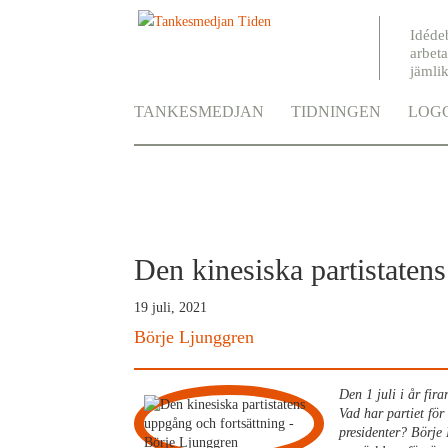
Idéde
arbeta
jämli
TANKESMEDJAN
TIDNINGEN
LOGG
Den kinesiska partistaten
19 juli, 2021
Börje Ljunggren
Den 1 juli i år fir
Vad har partiet för
presidenter? Börje 