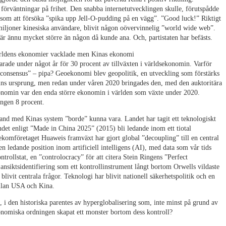
 förväntningar på frihet. Den snabba internetutvecklingen skulle, förutspådde
e som att försöka ”spika upp Jell-O-pudding på en vägg”. ”Good luck!” Riktigt
50 miljoner kinesiska användare, blivit någon oövervinnelig ”world wide web”.
är ännu mycket större än någon då kunde ana. Och, partistaten har befästs.
världens ekonomier vacklade men Kinas ekonomi
arade under något år för 30 procent av tillväxten i världsekonomin. Varför
 consensus” – pipa? Geoekonomi blev geopolitik, en utveckling som förstärks
ns ursprung, men redan under våren 2020 bringades den, med den auktoritära
ekonomin var den enda större ekonomin i världen som växte under 2020.
ingen 8 procent.
 land med Kinas system ”borde” kunna vara. Landet har tagit ett teknologiskt
landet enligt ”Made in China 2025” (2015) bli ledande inom ett tiotal
ekomföretaget Huaweis framväxt har gjort global ”decoupling” till en central
n ledande position inom artificiell intelligens (AI), med data som vår tids
ontrollstat, en ”controlocracy” för att citera Stein Ringens ”Perfect
ansiktsidentifiering som ett kontrollinstrument långt bortom Orwells vildaste
blivit centrala frågor. Teknologi har blivit nationell säkerhetspolitik och en
llan USA och Kina.
e, i den historiska parentes av hyperglobalisering som, inte minst på grund av
ekonomiska ordningen skapat ett monster bortom dess kontroll?