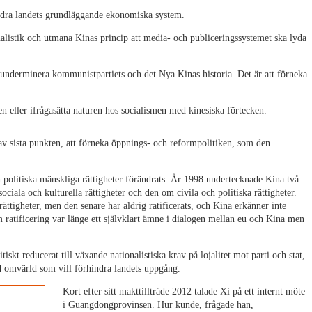
ändra landets grundläggande ekonomiska system.
alistik och utmana Kinas princip att media- och publiceringssystemet ska lyda
 underminera kommunistpartiets och det Nya Kinas historia. Det är att förneka
n eller ifrågasätta naturen hos socialismen med kinesiska förtecken.
 av sista punkten, att förneka öppnings- och reformpolitiken, som den
ch politiska mänskliga rättigheter förändrats. År 1998 undertecknade Kina två
ala och kulturella rättigheter och den om civila och politiska rättigheter.
rättigheter, men den senare har aldrig ratificerats, och Kina erkänner inte
om ratificering var länge ett självklart ämne i dialogen mellan eu och Kina men
iskt reducerat till växande nationalistiska krav på lojalitet mot parti och stat,
ld omvärld som vill förhindra landets uppgång.
Kort efter sitt makttillträde 2012 talade Xi på ett internt möte
i Guangdongprovinsen. Hur kunde, frågade han,