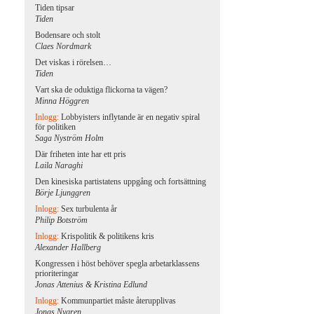
Tiden tipsar
Tiden
Bodensare och stolt
Claes Nordmark
Det viskas i rörelsen…
Tiden
Vart ska de oduktiga flickorna ta vägen?
Minna Höggren
Inlogg:
Lobbyisters inflytande är en negativ spiral
för politiken
Saga Nyström Holm
Där friheten inte har ett pris
Laila Naraghi
Den kinesiska partistatens uppgång och fortsättning
Börje Ljunggren
Inlogg:
Sex turbulenta år
Philip Botström
Inlogg:
Krispolitik & politikens kris
Alexander Hallberg
Kongressen i höst behöver spegla arbetarklassens
prioriteringar
Jonas Attenius & Kristina Edlund
Inlogg:
Kommunpartiet måste återupplivas
Jonas Nygren