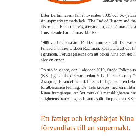
omvärldens förväntn
Efter Berlinmurens fall i november 1989 och Sovjetuni
sin uppmärksammade bok ”The End of History and the L
historien”. Endast en väg återstod nu, den på marknads
konstaterade han närmast kliniskt.
1989 var inte bara året för Berlinmurens fall. Det var
Financial Times Gideon Rachman, konstatera att det fi
i grunden. Förutsägelserna om att också Kina och det li
blev en annan.
Trettio år senare, den 1 oktober 2019, firade Folkrepu
(KKP) generalsekreterare sedan 2012, inleddes en ny
Xiaoping. Firandet framställdes naturligen som en bek
förutbestämda ledning. Det hela kröntes med en militä
Kinas framgångar var ”ett mirakel i mänsklighetens hist
enighetens banér högt och samlas tätt ihop bakom KKP
Ett fattigt och krigshärjat Kina
förvandlats till en supermakt.