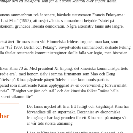
ingar och ett maktparti som får allt större kontroll över enpartistaten.
onens sammanbrott två år senare, hävdade statsvetaren Francis Fukuyama i
ast Man” (1992), att sovjetväldets sammanbrott betydde ”slutet på
ekonomi grundade liberala demokratin. Några alternativ fanns inte längre,
 också året för massakern vid Himmelska fridens torg och man kan, som
nns ”två 1989, Berlin och Peking”. Sovjetväldets sammanbrott skakade Peking
lla fåtalet resterande kommunistregimer skulle falla var legio, men historien
bliken Kina 70 år. Med president Xi Jinping, det kinesiska kommunistpartiets
 ”tredje era”, med honom själv i samma firmament som Mao och Deng
räftelse på Kinas pågående pånyttfödelse under kommunistpartiets
rparad som illustrerade Kinas uppbyggnad av en oövervinnelig försvarsmakt.
oria”. ”Enighet var järn och stål” och det kinesiska folket ”måste hålla
:s centralkommitté”.
Det fanns mycket att fira. Ett fattigt och krigshärjat Kina har
förvandlats till en supermakt. Decennier av ekonomiska
 har
framgångar har lagt grunden för ett Kina som på många sätt
är vår tids största utmaning.