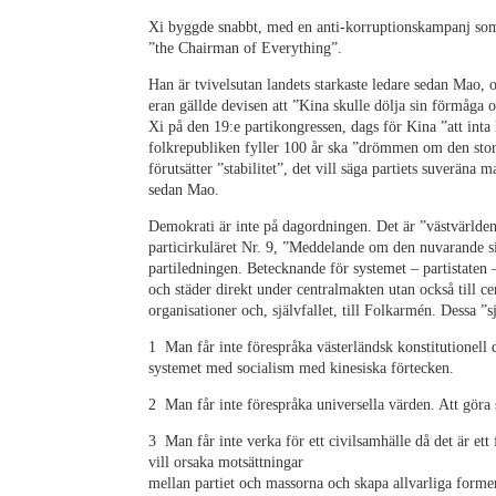
Xi byggde snabbt, med en anti-korruptionskampanj som 
”the Chairman of Everything”.
Han är tvivelsutan landets starkaste ledare sedan Mao
eran gällde devisen att ”Kina skulle dölja sin förmåga o
Xi på den 19:e partikongressen, dags för Kina ”att inta
folkrepubliken fyller 100 år ska ”drömmen om den stora
förutsätter ”stabilitet”, det vill säga partiets suveräna 
sedan Mao.
Demokrati är inte på dagordningen. Det är ”västvärldens 
particirkuläret Nr. 9, ”Meddelande om den nuvarande si
partiledningen. Betecknande för systemet – partistaten 
och städer direkt under centralmakten utan också till cen
organisationer och, självfallet, till Folkarmén. Dessa ”s
1 Man får inte förespråka västerländsk konstitutionell 
systemet med socialism med kinesiska förtecken.
2 Man får inte förespråka universella värden. Att göra s
3 Man får inte verka för ett civilsamhälle då det är ett
vill orsaka motsättningar
mellan partiet och massorna och skapa allvarliga former