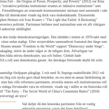
ons Fail – the Origins of Power, Prosperity, and Poverty” (2012) var Kina
”extraktiva politiska institutioner ersattes av inklusiva institutioner” som
i. Föreställningen att resterande kommuniststater närmast med automatik i takt
as till demokratier visade sig dock vara önsketänkande. Ekonomiskt
ephen Holmes och Ivan Krastev i ”The Light that Failed: A Reckoning”
nvertera politiskt. Partistaten befästes med nationalism som ett allt viktigare
d auktoritär uthållighet.
at den tredje demokratiseringsvågen. Den inleddes i mitten av 1970-talet med
 växte sedan stadigt. Efter sovjetväldets sammanbrott framstod den länge som
om Houses senaste ”Freedom in the World”-rapport ”Democracy under Siege”,
akagång, större än under något av de tidigare åren. Allvarligast var
ldens båda största demokratier, usa och Indien. Globalt hade
A:s roll som demokratins garant. Att återskapa förtroende skulle bli svårt.
samtidigt fördjupats påtagligt. I och med Xi Jinpings makttillträde 2012 vid
tens färg och styrka gavs ökad betydelse, en era med en annan färdriktning än
men han ville reformera partistaten, utveckla statens och institutionernas roll
många förväntades vara en reformist, visade sig i stället se sin historiska roll
till ”The Party – The Secret World of China’s Comminist Rulers” (2010)
rsivering) att styra”.
Vad skiljer då den kinesiska partistaten från en vanlig
auktoritär enpartistat, varav det finns åtskilliga?