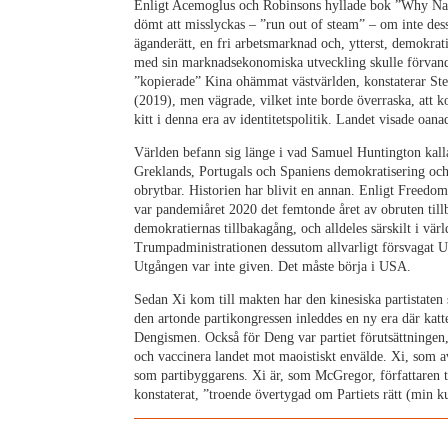
Enligt Acemoglus och Robinsons hyllade bok ”Why Nati
dömt att misslyckas – ”run out of steam” – om inte dess 
äganderätt, en fri arbetsmarknad och, ytterst, demokrat
med sin marknadsekonomiska utveckling skulle förvandl
”kopierade” Kina ohämmat västvärlden, konstaterar St
(2019), men vägrade, vilket inte borde överraska, att ko
kitt i denna era av identitetspolitik. Landet visade oana
Världen befann sig länge i vad Samuel Huntington kall
Greklands, Portugals och Spaniens demokratisering och
obrytbar. Historien har blivit en annan. Enligt Freed
var pandemiåret 2020 det femtonde året av obruten tillb
demokratiernas tillbakagång, och alldeles särskilt i vär
Trumpadministrationen dessutom allvarligt försvagat US
Utgången var inte given. Det måste börja i USA.
Sedan Xi kom till makten har den kinesiska partistaten 
den artonde partikongressen inleddes en ny era där kat
Dengismen. Också för Deng var partiet förutsättningen, 
och vaccinera landet mot maoistiskt envälde. Xi, som av 
som partibyggarens. Xi är, som McGregor, författaren 
konstaterat, ”troende övertygad om Partiets rätt (min ku