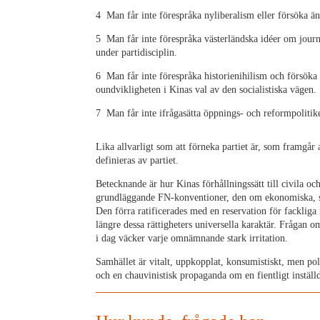
4 Man får inte förespråka nyliberalism eller försöka 
5 Man får inte förespråka västerländska idéer om journ
under partidisciplin.
6 Man får inte förespråka historienihilism och försöka
oundvikligheten i Kinas val av den socialistiska vägen.
7 Man får inte ifrågasätta öppnings- och reformpolitike
Lika allvarligt som att förneka partiet är, som framgår
definieras av partiet.
Betecknande är hur Kinas förhållningssätt till civila o
grundläggande FN-konventioner, den om ekonomiska, soci
Den förra ratificerades med en reservation för fackliga 
längre dessa rättigheters universella karaktär. Frågan 
i dag väcker varje omnämnande stark irritation.
Samhället är vitalt, uppkopplat, konsumistiskt, men polit
och en chauvinistisk propaganda om en fientligt instäl