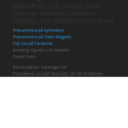
Idédebatt och analys som
förnyar arbetarrörelsens
frihets- och jämlikhetssträvan
Prenumerera på nyhetsbrev
Prenumerera på Tiden Magasin
Följ oss på Facebook
Ansvarig utgivare och redaktör:
Daniel Färm
Besöksadress: Sveavägen 68
Postadress: c/o ABF Box 522, 101 30 Stockholm