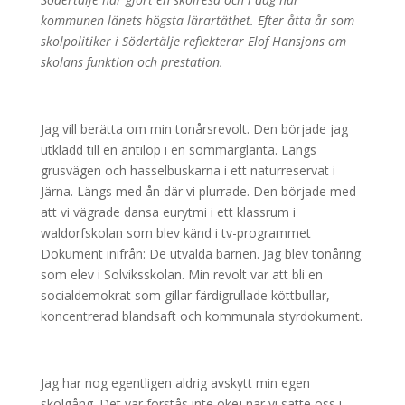
kommunen länets högsta lärartäthet. Efter åtta år som
skolpolitiker i Södertälje reflekterar Elof Hansjons om
skolans funktion och prestation.
Jag vill berätta om min tonårsrevolt. Den började jag
utklädd till en antilop i en sommarglänta. Längs
grusvägen och hasselbuskarna i ett naturreservat i
Järna. Längs med ån där vi plurrade. Den började med
att vi vägrade dansa eurytmi i ett klassrum i
waldorfskolan som blev känd i tv-programmet
Dokument inifrån: De utvalda barnen. Jag blev tonåring
som elev i Solviksskolan. Min revolt var att bli en
socialdemokrat som gillar färdigrullade köttbullar,
koncentrerad blandsaft och kommunala styrdokument.
Jag har nog egentligen aldrig avskytt min egen
skolgång. Det var förstås inte okej när vi satte oss i