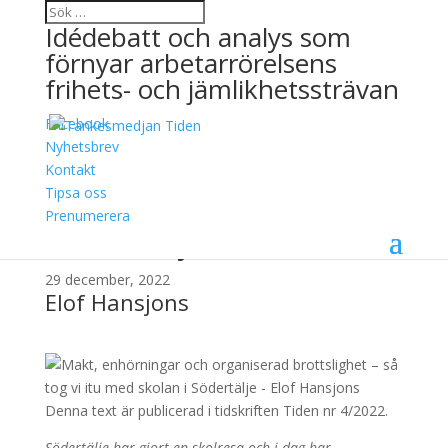
Idédebatt och analys som
förnyar arbetarrörelsens
frihets- och jämlikhetssträvan
Facebook
Makt, enhörningar och
Nyhetsbrev
Kontakt
organiserad brottslighet
Tipsa oss
– så tog vi itu med skolan
Prenumerera
i Södertälje
29 december, 2022
Elof Hansjons
Denna text är publicerad i tidskriften Tiden nr 4/2022.
Södertälje har gjort en skolresa och i dag har