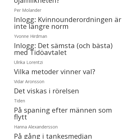
ojämlikheten?
Per Molander
Inlogg:
Kvinnounderordningen är
inte längre norm
Yvonne Hirdman
Inlogg:
Det sämsta (och bästa)
med Tidöavtalet
Ulrika Lorentzi
Vilka metoder vinner val?
Vidar Aronsson
Det viskas i rörelsen
Tiden
På spaning efter männen som
flytt
Hanna Alexandersson
På gång i tankesmedjan