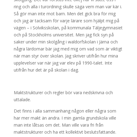
ring och alla i turordning skulle säga vem man var kär i.
Så gör man inte mot barn. Men det gick bra för mig
och jag är tacksam för varje lärare som hjälpt mig på
vägen – i Solviksskolan, på kommunala Täljegymnasiet
och på Stockholms universitet. Men jag fick syn på
saker under min skolgång i waldorfskolan i Järna och
några lärdomar bär jag med mig om vad som är viktigt
när man styr över skolan. Jag skriver utifrån hur mina
upplevelser var när jag var elev på 1990-talet. Inte
utifrån hur det är på skolan i dag.
Maktstrukturer och regler bör vara nedskrivna och
uttalade.
Det finns i alla sammanhang någon eller några som
har mer makt än andra. I min gamla grundskola ville
man inte låtsas om det. Man ville vara fri från
maktstrukturer och ha ett kollektivt beslutsfattande.