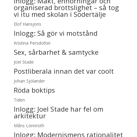
Inlogg:
Makt, enhörningar och
organiserad brottslighet – så tog
vi itu med skolan i Södertälje
Elof Hansjons
Inlogg:
Så gör vi motstånd
Kristina Persdotter
Sex, sårbarhet & samtycke
Joel Stade
Postliberala innan det var coolt
Johan Sjölander
Röda boktips
Tiden
Inlogg:
Joel Stade har fel om
arkitektur
Måns Lönnroth
Inlogg:
Modernismens rationalitet