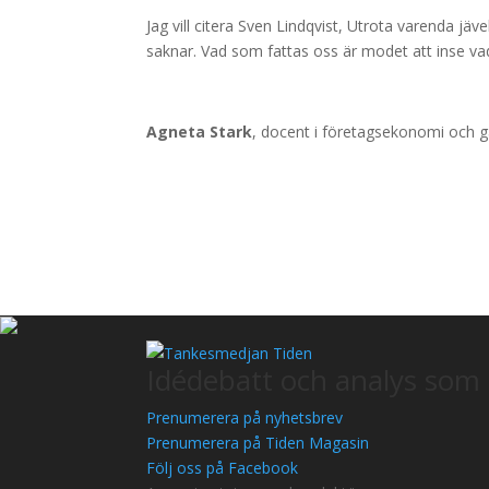
Jag vill citera Sven Lindqvist, Utrota varenda jäve
saknar. Vad som fattas oss är modet att inse vad
Agneta Stark
, docent i företagsekonomi och g
Idédebatt och analys som 
Prenumerera på nyhetsbrev
Prenumerera på Tiden Magasin
Följ oss på Facebook