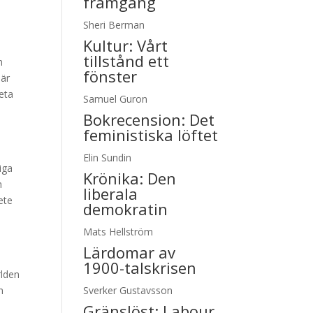
framgång
Sheri Berman
Kultur:
Vårt
tillstånd ett
m
fönster
där
beta
Samuel Guron
Bokrecension: Det
feministiska löftet
Elin Sundin
iga
Krönika:
Den
h
liberala
ete
demokratin
Mats Hellström
Lärdomar av
1900-talskrisen
rlden
n
Sverker Gustavsson
Gränslöst:
Labour