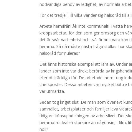
nödvändiga behov av ledighet, av normala arbets
För det tredje: Till vilka vänder sig hälsoråd till 
Arbeta hemifrån! Åk inte kommunalt! Tvätta händ
kroppsarbetar, för den som ger omsorg och vård, 
det är svår vattenbrist och tvål är bristvara ka
hemma. Så då måste nästa fråga ställas: hur ska
hälsoråd formuleras?
Det finns historiska exempel att lära av. Under a
länder som inte var direkt berörda av krigshandl
eller otillräckliga för. De arbetade inom tung ind
chefsposter. Dessa arbeten var mycket bättre be
var utmärkta.
Sedan tog kriget slut. De män som överlevt kun
samhället, arbetsplatser och familjer leva vidare?
tidigare könsuppdelningen av arbetslivet. Det ske
hemmafruidealen starkare än någonsin, i film, li
noll?