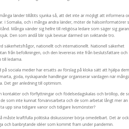
 många länder tillåtits sjunka så, att det inte är möjligt att informera 
ar. I Somalia, och i många andra länder, möter de hälsoinformatörer
ånd. Många vänder sig hellre till religiösa ledare som säger sig gara
 sjuk. Den som ändå blir sjuk bevisar därmed sin sviktande tro.
säkerhetsfrågor, nationellt och internationellt. Nationell säkerhet
utan från befolkningen, och den levereras inte från beslutsfattare och
till ledarna.
på sociala medier har ersatts av förslag på kloka sätt att hjälpa de
 smarta, goda, nyskapande handlingar organiserar vardagen när mång
pa. Det ger anledning till optimism.
 kontakter och förflyttningar och födelsedagskalas och bröllop, de 
, de som inte kunnat förvärvsarbeta och de som arbetat långt mer ä
n ta upp sina tidigare vanor och tidigare livsmönster?
så måste kraftfulla politiska diskussioner börja omedelbart. Det är oc
kluriga och banbrytande idéer som kommit fram under pandemin.