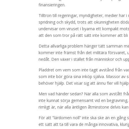
finansieringen.
Tilltron till regeringar, myndigheter, medier har i
spridning och skydd, trots att okunnigheten död
undervisar om viruset i byarna ett kompakt motst
att den som tror på rätt sätt inte kommer att bli
Detta allvarliga problem hänger tätt samman med 
kommer inte främst från det militära försvaret, 
nedåt. Den växer i stället från människor och upp 
Pladdret om vem som inte tagit avstånd från vad 
som inte bör göra sina inköp själva. Massor av
behöver hjälp. Det visar sig att ännu fler vill hjäl
Men vad händer sedan? När alla som avstått från
inte kunnat sörja gemensamt vid en begravning
rimligt är, när alla äntligen åtminstone delvis ka
För att ”lärdomen noll” inte ska ske än en gång 
ett sätt att ta till vara de många innovativa, 