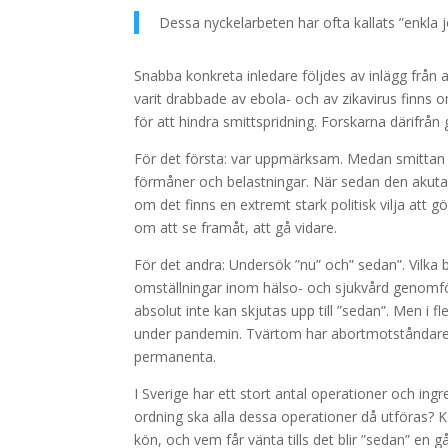
Dessa nyckelarbeten har ofta kallats ”enkla j
Snabba konkreta inledare följdes av inlägg från 
varit drabbade av ebola- och av zikavirus finns
för att hindra smittspridning. Forskarna därifrån 
För det första: var uppmärksam. Medan smittan s
förmåner och belastningar. När sedan den akuta s
om det finns en extremt stark politisk vilja att g
om att se framåt, att gå vidare.
För det andra: Undersök ”nu” och” sedan”. Vilka
omställningar inom hälso- och sjukvård genomför
absolut inte kan skjutas upp till ”sedan”. Men i f
under pandemin. Tvärtom har abortmotståndare anv
permanenta.
I Sverige har ett stort antal operationer och ingr
ordning ska alla dessa operationer då utföras? Ko
kön, och vem får vänta tills det blir ”sedan” en