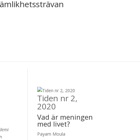
jämlikhetssträvan
Tiden nr 2,
2020
Vad är meningen
med livet?
ndemi
Payam Moula
en