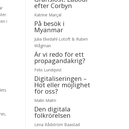
efter Corbyn
är
ster.
Katrine Marçal
en i
På besök i
Myanmar
Julia Ekedahl-Lotoft & Ruben
Wågman
Är vi redo för ett
propagandakrig?
Felix Lundqvist
Digitaliseringen –
Hot eller möjlighet
för oss?
lets
Malin Malm
Den digitala
folkrörelsen
min,
.
Lena Rådström Baastad