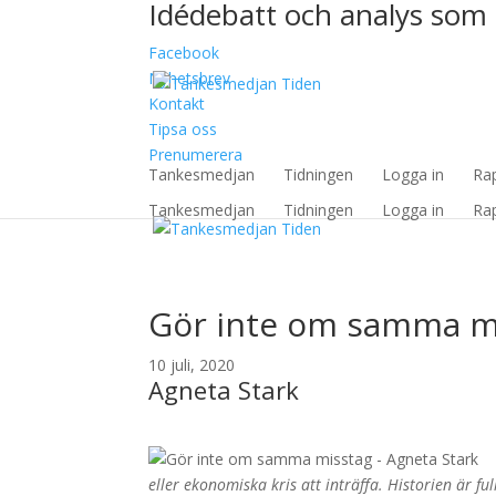
Idédebatt och analys som 
Facebook
Nyhetsbrev
Kontakt
Tipsa oss
Prenumerera
Tankesmedjan
Tidningen
Logga in
Ra
Tankesmedjan
Tidningen
Logga in
Ra
Gör inte om samma m
10 juli, 2020
Agneta Stark
eller ekonomiska kris att inträffa. Historien är f