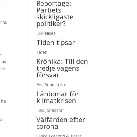
Reportage:
a
Partiets
skickligaste
politiker?
r nu
Erik Nises
Tiden tipsar
Tiden
e
Krönika:
Till den
, av
tredje vägens
och
försvar
n
Eric Sundström
Lärdomar för
klimatkrisen
 ha
Liss Jonasson
Välfärden efter
of
corona
Ulrika Lorentzi & Peter