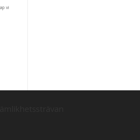
ap vi
jämlikhetssträvan