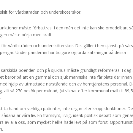
kilt för vårdbiträden och undersköterskor.
unktioner måste förbättras. I den mån det inte kan ske omedelbart s
ngen måste börja med kraft.
för vårdbiträden och undersköterskor. Det gäller i hemtjänst, på särs
pengar. Under pandemin har tidigare ogjorda satsningar på dessa
ärskilda boenden och på sjukhus måste grundligt reformeras. I dag 
et beror på att en gammal och sjuk människa inte får plats där innan
, med hjälp av utmattade närstående och av hemtjänstens personal. D
ag, alltså 270 besök per månad, (uträknat efter kommunal mall till 89,
.
t ta hand om verkliga patienter, inte organ eller kroppsfunktioner. D
sådana är våra liv. En framsynt, livlig, idérik politisk debatt som gena
örs av alla oss, som mycket hellre hade levt på som förut. Opportunis
n.