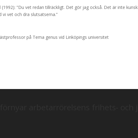
l (1992): ”Du vet redan tillräckligt. Det gör jag också. Det är inte kunsk
 vi vet och dra slutsatserna.”
ästprofessor på Tema genus vid Linköpings universitet
förnyar arbetarrörelsens frihets- och 