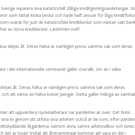
 Sverige reparera sina katastrofalt dåliga kreditgivningsavdelningar. N
kvinnor som fattat kloka beslut och hade haft ansvar för låga kreditförlu
som svarat för just de katastrofala kreditbeslut som nästan satt bank
het av stora kreditbeslut. Lärdomen noll?
älsa skiljas åt. Deras hälsa är nämligen precis samma sak som deras
e i det internationella seminariet gäller överallt, om än i olika
 skiljas åt. Deras hälsa är nämligen precis samma sak som deras
a, och att värna sin hälsa kräver pengar. Detta gäller många av samhäl
ommer att uppvärdera nyckelarbetare när pandemin är över. Det finns
 sina liv genom att utföra sina arbeten också är de som, efter pande
smittskyddande åtgärderna. Genom ännu sämre arbetsvillkor och löner
det är tyvärr troligt att åtstramningar kommer att vara en del i