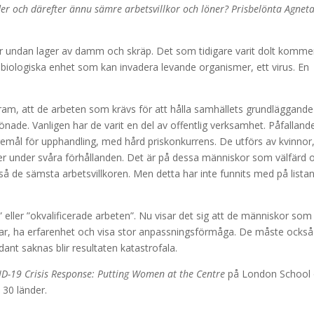
der och därefter ännu sämre arbetsvillkor och löner? Prisbelönta Agnet
er undan lager av damm och skräp. Det som tidigare varit dolt komme
biologiska enhet som kan invadera levande organismer, ett virus. En
tt fram, att de arbeten som krävs för att hålla samhällets grundläggande
önade. Vanligen har de varit en del av offentlig verksamhet. Påfalland
emål för upphandling, med hård priskonkurrens. De utförs av kvinnor
er under svåra förhållanden. Det är på dessa människor som välfärd 
tså de sämsta arbetsvillkoren. Men detta har inte funnits med på lista
 eller ”okvalificerade arbeten”. Nu visar det sig att de människor som
r, ha erfarenhet och visa stor anpassningsförmåga. De måste också
ant saknas blir resultaten katastrofala.
D-19 Crisis Response: Putting Women at the Centre
på London School 
 30 länder.