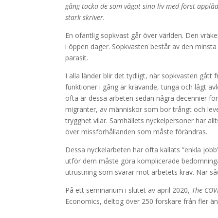
gång tacka de som vågat sina liv med först applå
stark skriver.
En ofantlig sopkvast går över världen. Den vräk
i öppen dager. Sopkvasten består av den minsta 
parasit.
I alla länder blir det tydligt, när sopkvasten gå
funktioner i gång är krävande, tunga och lågt avl
ofta är dessa arbeten sedan några decennier för
migranter, av människor som bor trångt och lev
trygghet vilar. Samhällets nyckelpersoner har all
över missförhållanden som måste förändras.
Dessa nyckelarbeten har ofta kallats ”enkla jobb”
utför dem måste göra komplicerade bedömninga
utrustning som svarar mot arbetets krav. När såd
På ett seminarium i slutet av april 2020,
The COVI
Economics, deltog över 250 forskare från fler än