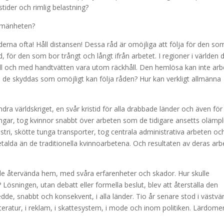
tider och rimlig belastning?
allmänheten?
erna ofta! Håll distansen! Dessa råd är omöjliga att följa för den so
för den som bor trångt och långt ifrån arbetet. I regioner i världen 
n till och med handtvätten vara utom räckhåll. Den hemlösa kan inte ar
 de skyddas som omöjligt kan följa råden? Hur kan verkligt allmänna
ndra världskriget, en svår kristid för alla drabbade länder och även för
ingar, tog kvinnor snabbt över arbeten som de tidigare ansetts olämpl
ustri, skötte tunga transporter, tog centrala administrativa arbeten oc
talda än de traditionella kvinnoarbetena. Och resultaten av deras arb
de återvända hem, med svåra erfarenheter och skador. Hur skulle
 Lösningen, utan debatt eller formella beslut, blev att återställa den
dde, snabbt och konsekvent, i alla länder. Tio år senare stod i västvä
tteratur, i reklam, i skattesystem, i mode och inom politiken. Lärdome