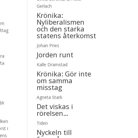
Gerlach
Krönika:
Nyliberalismen
som
och den starka
fttag
statens återkomst
Johan Pries
Jorden runt
dra
fta
Kalle Dramstad
Krönika:
Gör inte
om samma
misstag
s
Agneta Stark
bli
Det viskas i
rörelsen…
ilken
Tiden
rst i
Nyckeln till
lens