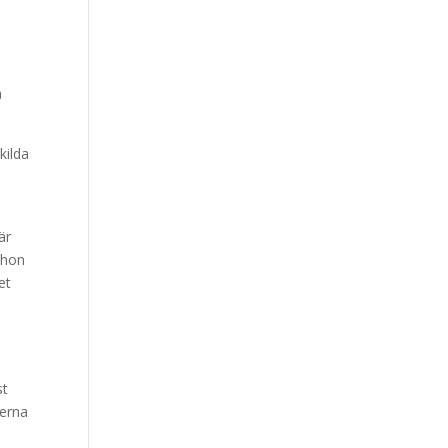
å
kilda
är
 hon
et
5
e
st
terna