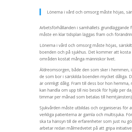
Lönerna i vård och omsorg måste höjas, särs
Arbetsförhållanden i samhällets grundläggande f
måste en klar tidsplan läggas fram och förändri
Lönerna i vård och omsorg måste höjas, särskilt 
boenden och på sjukhus. Det kommer att kosta 
områden kostat många människor livet.
Äldreomsorgen, både den som sker i hemmen, i s
de som bor i särskilda boenden mycket dåliga. D
är orimligt dålig. Fram till dess bor hon hemma
kan handla om upp till nio besök för hjälp per d
timmar per månad som betalas till hemtjänsten)
Sjukvården måste utbildas och organiseras för at
verkliga patienterna är gamla och multisjuka. För 
ska ta hänsyn till de erfarenheter som just nu g
arbetar redan målmedvetet på att gripa initiative