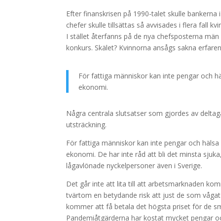
Efter finanskrisen på 1990-talet skulle bankerna i
chefer skulle tillsättas så avvisades i flera fall 
I stället återfanns på de nya chefsposterna män 
konkurs. Skälet? Kvinnorna ansågs sakna erfaren
För fattiga människor kan inte pengar och h
ekonomi.
Några centrala slutsatser som gjordes av deltagar
utsträckning.
För fattiga människor kan inte pengar och hälsa
ekonomi. De har inte råd att bli det minsta sjuk
lågavlönade nyckelpersoner även i Sverige.
Det går inte att lita till att arbetsmarknaden k
tvärtom en betydande risk att just de som vågat
kommer att få betala det högsta priset för de 
Pandemiåtgärderna har kostat mycket pengar och 