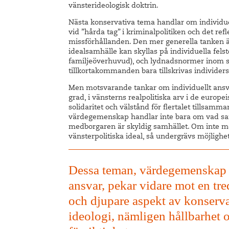
vänsterideologisk doktrin.
Nästa konservativa tema handlar om individuel
vid ”hårda tag” i kriminalpolitiken och det re
missförhållanden. Den mer generella tanken är
idealsamhälle kan skyllas på individuella fels
familjeöverhuvud), och lydnadsnormer inom soc
tillkortakommanden bara tillskrivas individer
Men motsvarande tankar om individuellt ansvar
grad, i vänsterns realpolitiska arv i de europe
solidaritet och välstånd för flertalet tillsa
värdegemenskap handlar inte bara om vad sa
medborgaren är skyldig samhället. Om inte medbo
vänsterpolitiska ideal, så undergrävs möjlighet
Dessa teman, värdegemenskap
ansvar, pekar vidare mot en tre
och djupare aspekt av konserv
ideologi, nämligen hållbarhet 