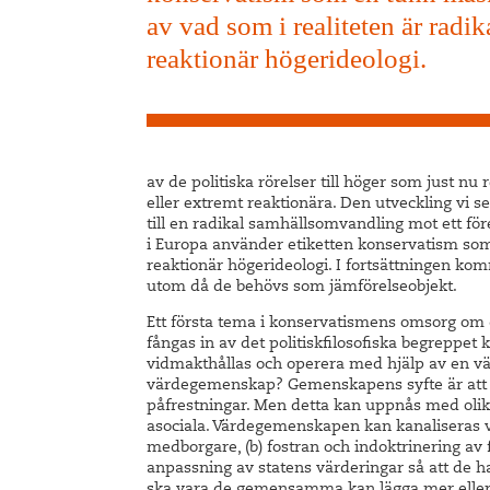
av vad som i realiteten är radik
reaktionär högerideologi.
av de politiska rörelser till höger som just nu r
eller extremt reaktionära. Den utveckling vi se
till en radikal samhällsomvandling mot ett före
i Europa använder etiketten konservatism som
reaktionär högerideologi. I fortsättningen kom
utom då de behövs som jämförelseobjekt.
Ett första tema i konservatismens omsorg om 
fångas in av det politiskfilosofiska begreppet
vidmakthållas och operera med hjälp av en v
värdegemenskap? Gemenskapens syfte är att gör
påfrestningar. Men detta kan uppnås med oli
asociala. Värdegemenskapen kan kanaliseras vi
medborgare, (b) fostran och indoktrinering av 
anpassning av statens värderingar så att de h