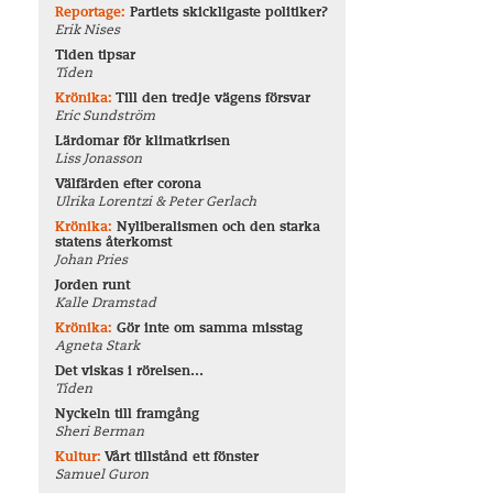
Reportage:
Partiets skickligaste politiker?
Erik Nises
Tiden tipsar
Tiden
Krönika:
Till den tredje vägens försvar
Eric Sundström
Lärdomar för klimatkrisen
Liss Jonasson
Välfärden efter corona
Ulrika Lorentzi & Peter Gerlach
Krönika:
Nyliberalismen och den starka
statens återkomst
Johan Pries
Jorden runt
Kalle Dramstad
Krönika:
Gör inte om samma misstag
Agneta Stark
Det viskas i rörelsen…
Tiden
Nyckeln till framgång
Sheri Berman
Kultur:
Vårt tillstånd ett fönster
Samuel Guron