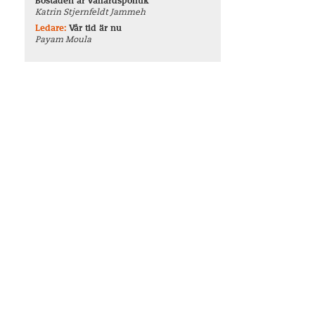
Bostaden är välfärdspolitik
Katrin Stjernfeldt Jammeh
Ledare:
Vår tid är nu
Payam Moula