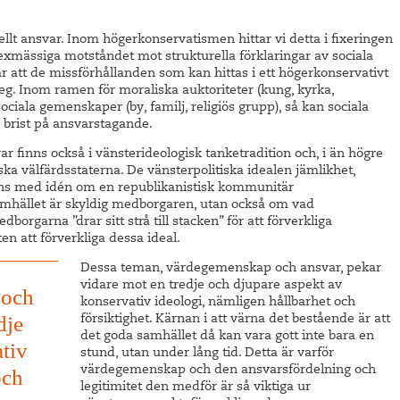
lt ansvar. Inom högerkonservatismen hittar vi detta i fixeringen
flexmässiga motståndet mot strukturella förklaringar av sociala
 att de missförhållanden som kan hittas i ett högerkonservativt
teg. Inom ramen för moraliska auktoriteter (kung, kyrka,
iala gemenskaper (by, familj, religiös grupp), så kan sociala
s brist på ansvarstagande.
 finns också i vänsterideologisk tanketradition och, i än högre
iska välfärdsstaterna. De vänsterpolitiska idealen jämlikhet,
mmans med idén om en republikanistisk kommunitär
mhället är skyldig medborgaren, utan också om vad
rgarna ”drar sitt strå till stacken” för att förverkliga
en att förverkliga dessa ideal.
Dessa teman, värdegemenskap och ansvar, pekar
vidare mot en tredje och djupare aspekt av
 och
konservativ ideologi, nämligen hållbarhet och
dje
försiktighet. Kärnan i att värna det bestående är att
det goda samhället då kan vara gott inte bara en
ativ
stund, utan under lång tid. Detta är varför
värdegemenskap och den ansvarsfördelning och
och
legitimitet den medför är så viktiga ur