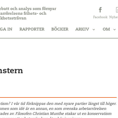
ebatt och analys som förnyar
arrörelsens frihets- och
Facebook
Nyhe
ikhetssträvan
GA IN
RAPPORTER
BÖCKER
ARKIV
OM
nstern
ism? I vår tid förknippas den med nyare partier längst till höger.
smen som idé är en annan, en som svenska arbetarrörelsen
rades av. Filosofen Christian Munthe stakar ut en konservatism