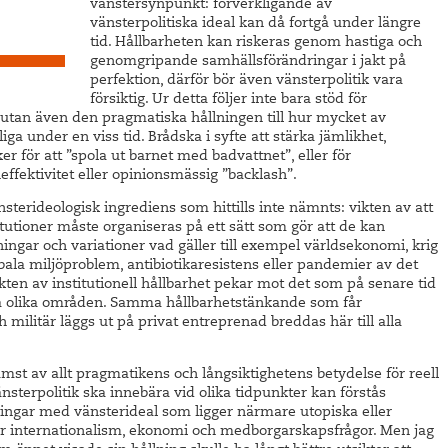
vänstersynpunkt: förverkligande av
vänsterpolitiska ideal kan då fortgå under längre
tid. Hållbarheten kan riskeras genom hastiga och
genomgripande samhällsförändringar i jakt på
perfektion, därför bör även vänsterpolitik vara
försiktig. Ur detta följer inte bara stöd för
 utan även den pragmatiska hållningen till hur mycket av
iga under en viss tid. Brådska i syfte att stärka jämlikhet,
ker för att ”spola ut barnet med badvattnet”, eller för
ffektivitet eller opinionsmässig ”backlash”.
sterideologisk ingrediens som hittills inte nämnts: vikten av att
itutioner måste organiseras på ett sätt som gör att de kan
ningar och variationer vad gäller till exempel världsekonomi, krig
bala miljöproblem, antibiotikaresistens eller pandemier av det
kten av institutionell hållbarhet pekar mot det som på senare tid
olika områden. Samma hållbarhetstänkande som får
h militär läggs ut på privat entreprenad breddas här till alla
.
mst av allt pragmatikens och långsiktighetens betydelse för reell
nsterpolitik ska innebära vid olika tidpunkter kan förstås
ningar med vänsterideal som ligger närmare utopiska eller
ller internationalism, ekonomi och medborgarskapsfrågor. Men jag