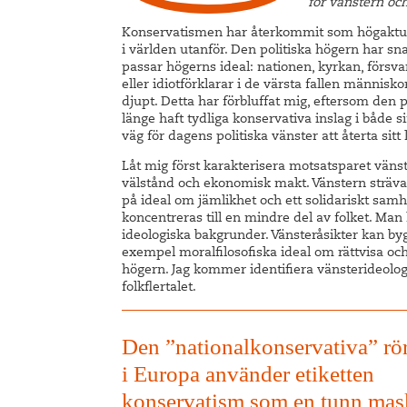
för vänstern och
Konservatismen har återkommit som högaktuell 
i världen utanför. Den politiska högern har s
passar högerns ideal: nationen, kyrkan, försvar
eller idiotförklarar i de värsta fallen männis
djupt. Detta har förbluffat mig, eftersom den 
länge haft tydliga konservativa inslag i både si
väg för dagens politiska vänster att återta sitt
Låt mig först karakterisera motsatsparet vän
välstånd och ekonomisk makt. Vänstern strävar m
på ideal om jämlikhet och ett solidariskt samh
koncentreras till en mindre del av folket. Man
ideologiska bakgrunder. Vänsteråsikter kan by
exempel moralfilosofiska ideal om rättvisa oc
högern. Jag kommer identifiera vänsterideologi 
folkflertalet.
Den ”nationalkonservativa” rö
i Europa använder etiketten
konservatism som en tunn mas