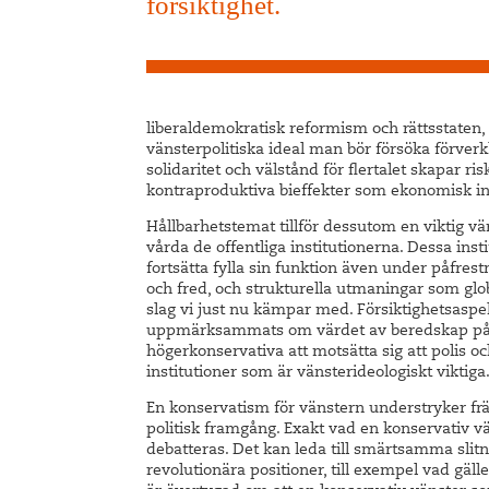
försiktighet.
liberaldemokratisk reformism och rättsstaten,
vänsterpolitiska ideal man bör försöka förverkl
solidaritet och välstånd för flertalet skapar ris
kontraproduktiva bieffekter som ekonomisk ine
Hållbarhetstemat tillför dessutom en viktig vän
vårda de offentliga institutionerna. Dessa inst
fortsätta fylla sin funktion även under påfrest
och fred, och strukturella utmaningar som glo
slag vi just nu kämpar med. Försiktighetsaspe
uppmärksammats om värdet av beredskap på 
högerkonservativa att motsätta sig att polis oc
institutioner som är vänsterideologiskt viktiga
En konservatism för vänstern understryker frä
politisk framgång. Exakt vad en konservativ vä
debatteras. Det kan leda till smärtsamma slit
revolutionära positioner, till exempel vad gä