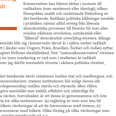
Konservatism kan främst sättas i motsats till
alt
radikalism (som sentiment eller ideologi), vilken
förespråkar snabb och omfattande förändring av
det bestående. Radikala politiska hållningar innebär
i praktiken nästan alltid avsteg från liberala
demokratiska processer till förmån för mer eller
mindre våldsam revolution, autokratisk eller
”illiberal” demokratisk utveckling etcetera. Många
etoriskt klär sig i konservativ skrud är i själva verket radikalt
tt i länder som Ungern, Polen, Brasilien, Turkiet och Indien syftar
givet förflutet idealtillstånd. Den ”nationalkonservativa” rörelsen
 en tunn maskering av vad som i realiteten är radikalt
mer jag därför mestadels strunta i sådana politiska rörelser,
det bestående berör relationen mellan stat och medborgare, och
 kommunitarism: statens institutioner bör enligt denna idé
ärdegemenskap mellan styrda och styrande. Men vilken
a samhället mer stabilt, effektivt och uthärdligt för
ka värden, huvudsaken är att dessa är gemensamma och inte
a tre olika mekanismer: (a) reglering av vem som kan bli
folkets värderingar så att de harmonierar med statens, (c)
armonierar med folkets. Olika förslag på vilka värderingar som