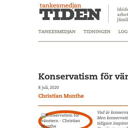
Idéd
arbet
jäml
TANKESMEDJAN
TIDNINGEN
LOG
Konservatism för vä
8 juli, 2020
Christian Munthe
Vad är konservat
Men konservati
tidigare inspire