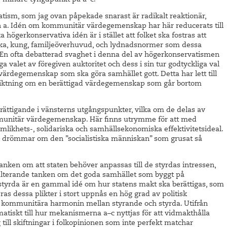
 mindre tyngdpunkt på a–c.
tism, som jag ovan påpekade snarast är radikalt reaktionär,
n a. Idén om kommunitär värdegemenskap har här reducerats till
 högerkonservativa idén är i stället att folket ska fostras att
rka, kung, familjeöverhuvud, och lydnadsnormer som dessa
En ofta debatterad svaghet i denna del av högerkonservatismen
ga valet av föregiven auktoritet och dess i sin tur godtyckliga val
ärdegemenskap som ska göra samhället gott. Detta har lett till
isk riktning om en berättigad värdegemenskap som går bortom
rättigande i vänsterns utgångspunkter, vilka om de delas av
munitär värdegemenskap. Här finns utrymme för att med
mlikhets-, solidariska och samhällsekonomiska effektivitetsideal.
ka drömmar om den ”socialistiska människan” som grusat så
anken om att staten behöver anpassas till de styrdas intressen,
sulterande tanken om det goda samhället som byggt på
 styrda är en gammal idé om hur statens makt ska berättigas, som
ras dessa plikter i stort uppnås en hög grad av politisk
de kommunitära harmonin mellan styrande och styrda. Utifrån
atiskt till hur mekanismerna a–c nyttjas för att vidmakthålla
 till skiftningar i folkopinionen som inte perfekt matchar