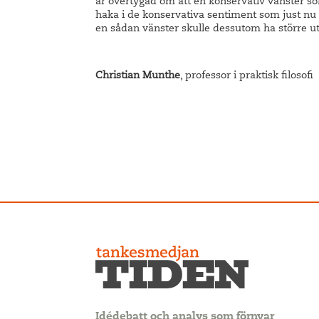
är övertygad om att en konservativ vänster som
haka i de konservativa sentiment som just nu
en sådan vänster skulle dessutom ha större utsi
Christian Munthe
, professor i praktisk filosofi
Idédebatt och analys som förnyar