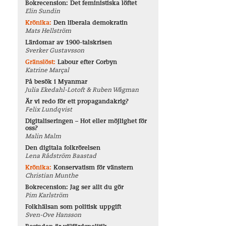
Bokrecension: Det feministiska löftet
Elin Sundin
Krönika:
Den liberala demokratin
Mats Hellström
Lärdomar av 1900-talskrisen
Sverker Gustavsson
Gränslöst:
Labour efter Corbyn
Katrine Marçal
På besök i Myanmar
Julia Ekedahl-Lotoft & Ruben Wågman
Är vi redo för ett propagandakrig?
Felix Lundqvist
Digitaliseringen – Hot eller möjlighet för
oss?
Malin Malm
Den digitala folkrörelsen
Lena Rådström Baastad
Krönika:
Konservatism för vänstern
Christian Munthe
Bokrecension: Jag ser allt du gör
Pim Karlström
Folkhälsan som politisk uppgift
Sven-Ove Hansson