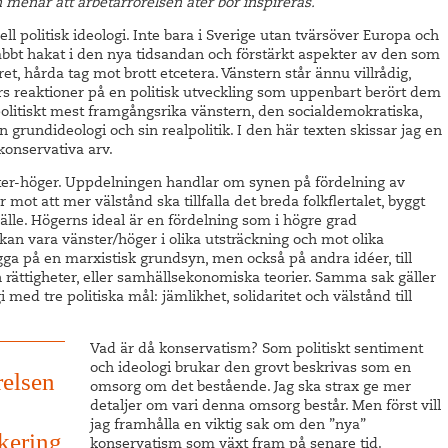
 menar att arbetarrörelsen åter bör inspireras.
politisk ideologi. Inte bara i Sverige utan tvärsöver Europa och
nabbt hakat i den nya tidsandan och förstärkt aspekter av den som
et, hårda tag mot brott etcetera. Vänstern står ännu villrådig,
kors reaktioner på en politisk utveckling som uppenbart berört dem
politiskt mest framgångsrika vänstern, den socialdemokratiska,
n grundideologi och sin realpolitik. I den här texten skissar jag en
 konservativa arv.
ster-höger. Uppdelningen handlar om synen på fördelning av
ot att mer välstånd ska tillfalla det breda folkflertalet, byggt
älle. Högerns ideal är en fördelning som i högre grad
 kan vara vänster/höger i olika utsträckning och mot olika
gga på en marxistisk grundsyn, men också på andra idéer, till
h rättigheter, eller samhällsekonomiska teorier. Samma sak gäller
med tre politiska mål: jämlikhet, solidaritet och välstånd till
Vad är då konservatism? Som politiskt sentiment
och ideologi brukar den grovt beskrivas som en
relsen
omsorg om det bestående. Jag ska strax ge mer
detaljer om vari denna omsorg består. Men först vill
jag framhålla en viktig sak om den ”nya”
kering
konservatism som växt fram på senare tid.