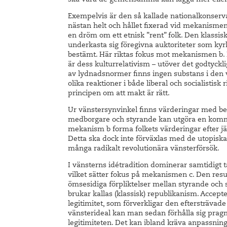
ska vara de gemensamma kan lägga mer eller
Exempelvis är den så kallade nationalkonserva
nästan helt och hållet fixerad vid mekanisme
en dröm om ett etnisk ”rent” folk. Den klassiska
underkasta sig föregivna auktoriteter som ky
bestämt. Här riktas fokus mot mekanismen b. 
är dess kulturrelativism – utöver det godtyckli
av lydnadsnormer finns ingen substans i den v
olika reaktioner i både liberal och socialist
principen om att makt är rätt.
Ur vänstersynvinkel finns värderingar med be
medborgare och styrande kan utgöra en kom
mekanism b forma folkets värderingar efter jä
Detta ska dock inte förväxlas med de utopis
många radikalt revolutionära vänsterförsök.
I vänsterns idétradition dominerar samtidigt t
vilket sätter fokus på mekanismen c. Den re
ömsesidiga förpliktelser mellan styrande och
brukar kallas (klassisk) republikanism. Accepte
legitimitet, som förverkligar den eftersträva
vänsterideal kan man sedan förhålla sig pragm
legitimiteten. Det kan ibland kräva anpassning