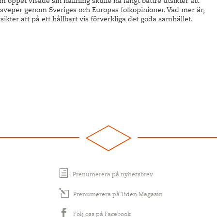
 öppet visade sin hållning skulle ha långt bättre utsikter att
 sveper genom Sveriges och Europas folkopinioner. Vad mer är,
kter att på ett hållbart vis förverkliga det goda samhället.
Prenumerera på nyhetsbrev
Prenumerera på Tiden Magasin
Följ oss på Facebook