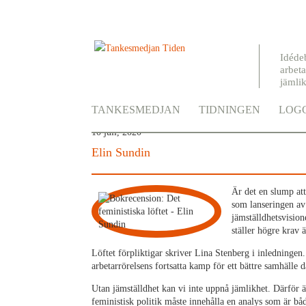
Idéde
arbeta
jämli
Bokrecension: Det feminist
TANKESMEDJAN
TIDNINGEN
LOGG
10 juli, 2020
Elin Sundin
Är det en slump at
som lanseringen av 
jämställdhetsvision
ställer högre krav 
Löftet förpliktigar skriver Lina Stenberg i inledningen.
arbetarrörelsens fortsatta kamp för ett bättre samhälle
Utan jämställdhet kan vi inte uppnå jämlikhet. Därför 
feministisk politik måste innehålla en analys som är båd