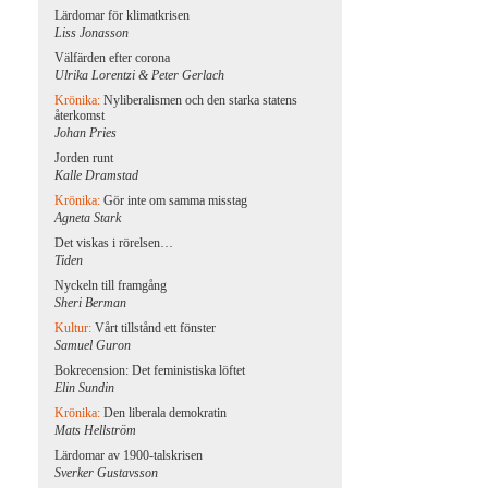
Lärdomar för klimatkrisen
Liss Jonasson
Välfärden efter corona
Ulrika Lorentzi & Peter Gerlach
Krönika:
Nyliberalismen och den starka statens
återkomst
Johan Pries
Jorden runt
Kalle Dramstad
Krönika:
Gör inte om samma misstag
Agneta Stark
Det viskas i rörelsen…
Tiden
Nyckeln till framgång
Sheri Berman
Kultur:
Vårt tillstånd ett fönster
Samuel Guron
Bokrecension: Det feministiska löftet
Elin Sundin
Krönika:
Den liberala demokratin
Mats Hellström
Lärdomar av 1900-talskrisen
Sverker Gustavsson