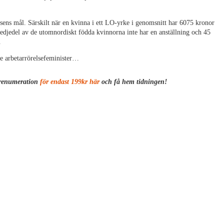
sens mål. Särskilt när en kvinna i ett
LO
-yrke i genomsnitt har 6075 kronor
redjedel av de utomnordiskt födda kvinnorna inte har en anställning och 45
.
e arbetarrörelsefeminister…
sprenumeration
för endast 199kr här
och få hem tidningen!