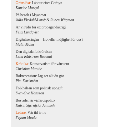
Gränslöst:
Labour efter Corbyn
Katrine Marçal
På besök i Myanmar
Julia Ekedahl-Lotoft & Ruben Wågman
Är vi redo för ett propagandakrig?
Felix Lundqvist
Digitaliseringen – Hot eller möjlighet för oss?
Malin Malm
Den digitala folkrörelsen
Lena Rådström Baastad
Krönika:
Konservatism för vänstern
Christian Munthe
Bokrecension: Jag ser allt du gör
Pim Karlström
Folkhälsan som politisk uppgift
Sven-Ove Hansson
Bostaden är välfärdspolitik
Katrin Stjernfeldt Jammeh
Ledare:
Vår tid är nu
Payam Moula