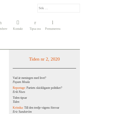
tsbrev
Kontakt
Tipsa oss
Prenumerera
Tiden nr 2, 2020
Vad är meningen med livet?
Payam Moula
Reportage:
Partiets skickligaste politiker?
Erik Nises
Tiden tipsar
Tiden
Krönika:
Till den tredje vägens försvar
Eric Sundström