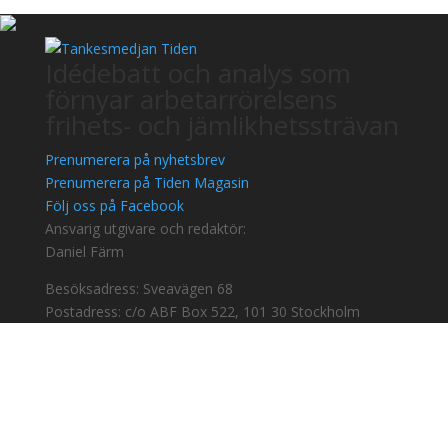
Idédebatt och analys som
förnyar arbetarrörelsens
frihets- och jämlikhetssträvan
Prenumerera på nyhetsbrev
Prenumerera på Tiden Magasin
Följ oss på Facebook
Ansvarig utgivare och redaktör:
Daniel Färm
Besöksadress: Sveavägen 68
Postadress: c/o ABF Box 522, 101 30 Stockholm