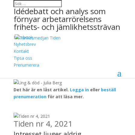
Idédebatt och analys som
förnyar arbetarrörelsens
frihets- och jämlikhetssträvan
Facebook
Ung & död
Nyhetsbrev
Kontakt
22 december, 2021
Tipsa oss
Julia Berg
Prenumerera
Det här är en låst artikel.
Logga in
eller
beställ
prenumeration
för att läsa mer.
Tiden nr 4, 2021
Intresset ljuger aldrig