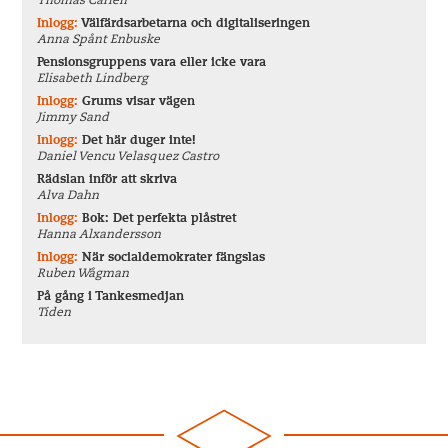
Thomas Carlén
Inlogg:
Välfärdsarbetarna och digitaliseringen
Anna Spånt Enbuske
Pensionsgruppens vara eller icke vara
Elisabeth Lindberg
Inlogg:
Grums visar vägen
Jimmy Sand
Inlogg:
Det här duger inte!
Daniel Vencu Velasquez Castro
Rädslan inför att skriva
Alva Dahn
Inlogg:
Bok: Det perfekta plåstret
Hanna Alxandersson
Inlogg:
När socialdemokrater fängslas
Ruben Wågman
På gång i Tankesmedjan
Tiden