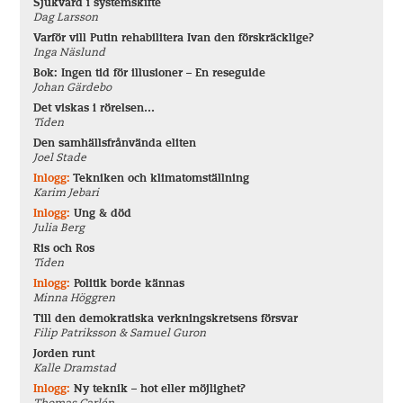
Sjukvård i systemskifte
Dag Larsson
Varför vill Putin rehabilitera Ivan den förskräcklige?
Inga Näslund
Bok: Ingen tid för illusioner – En reseguide
Johan Gärdebo
Det viskas i rörelsen…
Tiden
Den samhällsfrånvända eliten
Joel Stade
Inlogg:
Tekniken och klimatomställning
Karim Jebari
Inlogg:
Ung & död
Julia Berg
Ris och Ros
Tiden
Inlogg:
Politik borde kännas
Minna Höggren
Till den demokratiska verkningskretsens försvar
Filip Patriksson & Samuel Guron
Jorden runt
Kalle Dramstad
Inlogg:
Ny teknik – hot eller möjlighet?