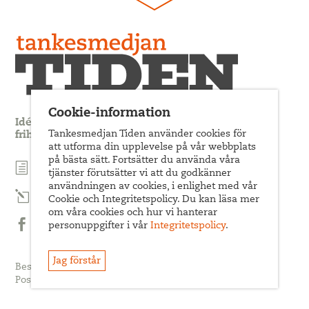
Cookie-information
Idédebatt och analys som förnyar arbetarrörelsens
Tankesmedjan Tiden använder cookies för
frihets- och jämlikhetssträvan
att utforma din upplevelse på vår webbplats
på bästa sätt. Fortsätter du använda våra
Prenumerera på nyhetsbrev
tjänster förutsätter vi att du godkänner
användningen av cookies, i enlighet med vår
Prenumerera på Tiden Magasin
Cookie och Integritetspolicy. Du kan läsa mer
om våra cookies och hur vi hanterar
personuppgifter i vår
Integritetspolicy
.
Följ oss på Facebook
Jag förstår
Besöksadress: Sveavägen 68
Postadress: c/o ABF Box 522, 101 30 Stockholm