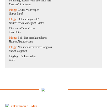
Pensionsgruppens vara eller icke vara
Elisabeth Lindberg
Inlogg:
Grums visar vägen
Jimmy Sand
Inlogg:
Det här duger inte!
Daniel Vencu Velasquez Castro
Rädslan inför att skriva
Alva Dahn
Inlogg:
Bok: Det perfekta plåstret
Hanna Alxandersson
Inlogg:
När socialdemokrater fängslas
Ruben Wågman
På gång i Tankesmedjan
Tiden