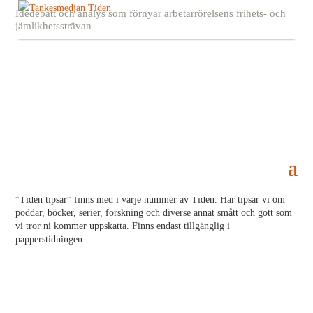
Idédebatt och analys som förnyar arbetarrörelsens frihets- och
jämlikhetssträvan
Tiden tipsar
22 december, 2021
Tiden
”Tiden tipsar” finns med i varje nummer av Tiden. Här tipsar vi om
poddar, böcker, serier, forskning och diverse annat smått och gott som
vi tror ni kommer uppskatta. Finns endast tillgänglig i
papperstidningen.