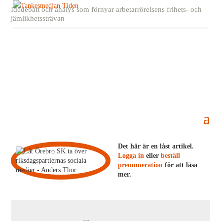
Idédebatt och analys som förnyar arbetarrörelsens frihets- och
jämlikhetssträvan
Låt Örebro SK ta över riksdagspartiernas
sociala medier
22 december, 2021
Anders Thor
Det här är en låst artikel.
Logga in
eller
beställ
prenumeration
för att läsa
mer.