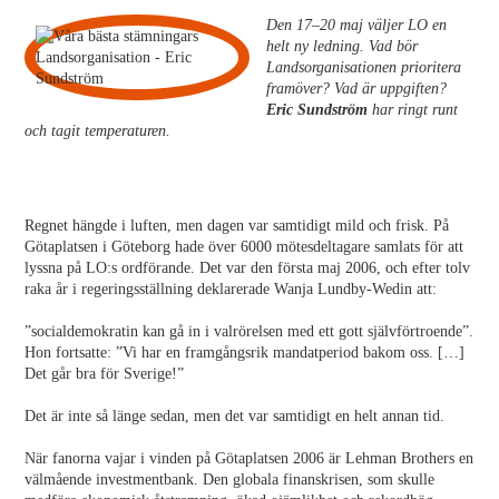
Den 17–20 maj väljer LO en
helt ny ledning. Vad bör
Landsorganisationen prioritera
framöver? Vad är uppgiften?
Eric Sundström
har ringt runt
och tagit temperaturen.
Regnet hängde i luften, men dagen var samtidigt mild och frisk. På
Götaplatsen i Göteborg hade över 6000 mötesdeltagare samlats för att
lyssna på LO:s ordförande. Det var den första maj 2006, och efter tolv
raka år i regeringsställning deklarerade Wanja Lundby-Wedin att:
”socialdemokratin kan gå in i valrörelsen med ett gott självförtroende”.
Hon fortsatte: ”Vi har en framgångsrik mandatperiod bakom oss. […]
Det går bra för Sverige!”
Det är inte så länge sedan, men det var samtidigt en helt annan tid.
När fanorna vajar i vinden på Götaplatsen 2006 är Lehman Brothers en
välmående investmentbank. Den globala finanskrisen, som skulle