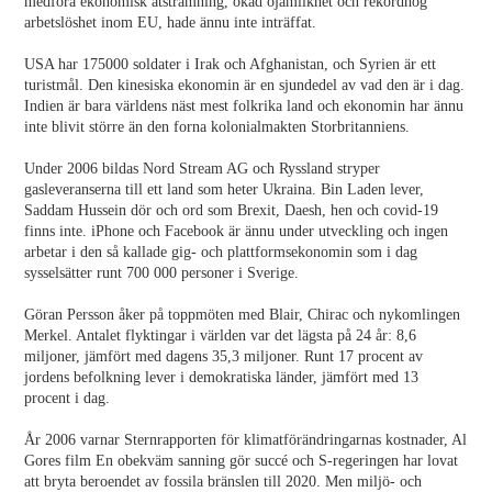
medföra ekonomisk åtstramning, ökad ojämlikhet och rekordhög
arbetslöshet inom EU, hade ännu inte inträffat.
USA har 175000 soldater i Irak och Afghanistan, och Syrien är ett
turistmål. Den kinesiska ekonomin är en sjundedel av vad den är i dag.
Indien är bara världens näst mest folkrika land och ekonomin har ännu
inte blivit större än den forna kolonialmakten Storbritanniens.
Under 2006 bildas Nord Stream AG och Ryssland stryper
gasleveranserna till ett land som heter Ukraina. Bin Laden lever,
Saddam Hussein dör och ord som Brexit, Daesh, hen och covid-19
finns inte. iPhone och Facebook är ännu under utveckling och ingen
arbetar i den så kallade gig- och plattformsekonomin som i dag
sysselsätter runt 700 000 personer i Sverige.
Göran Persson åker på toppmöten med Blair, Chirac och nykomlingen
Merkel. Antalet flyktingar i världen var det lägsta på 24 år: 8,6
miljoner, jämfört med dagens 35,3 miljoner. Runt 17 procent av
jordens befolkning lever i demokratiska länder, jämfört med 13
procent i dag.
År 2006 varnar Sternrapporten för klimatförändringarnas kostnader, Al
Gores film En obekväm sanning gör succé och S-regeringen har lovat
att bryta beroendet av fossila bränslen till 2020. Men miljö- och