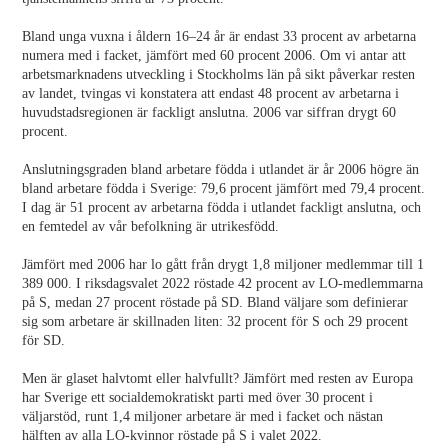
Bland unga vuxna i åldern 16–24 år är endast 33 procent av arbetarna
numera med i facket, jämfört med 60 procent 2006. Om vi antar att
arbetsmarknadens utveckling i Stockholms län på sikt påverkar resten
av landet, tvingas vi konstatera att endast 48 procent av arbetarna i
huvudstadsregionen är fackligt anslutna. 2006 var siffran drygt 60
procent.
Anslutningsgraden bland arbetare födda i utlandet är år 2006 högre än
bland arbetare födda i Sverige: 79,6 procent jämfört med 79,4 procent.
I dag är 51 procent av arbetarna födda i utlandet fackligt anslutna, och
en femtedel av vår befolkning är utrikesfödd.
Jämfört med 2006 har lo gått från drygt 1,8 miljoner medlemmar till 1
389 000. I riksdagsvalet 2022 röstade 42 procent av LO-medlemmarna
på S, medan 27 procent röstade på SD. Bland väljare som definierar
sig som arbetare är skillnaden liten: 32 procent för S och 29 procent
för SD.
Men är glaset halvtomt eller halvfullt? Jämfört med resten av Europa
har Sverige ett socialdemokratiskt parti med över 30 procent i
väljarstöd, runt 1,4 miljoner arbetare är med i facket och nästan
hälften av alla LO-kvinnor röstade på S i valet 2022.