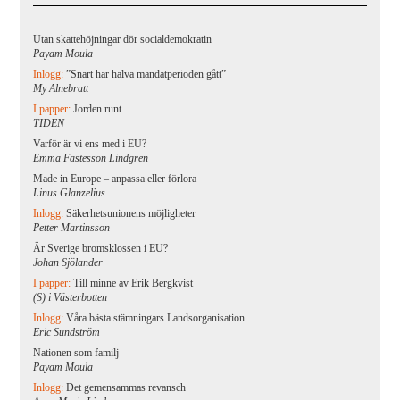
Utan skattehöjningar dör socialdemokratin
Payam Moula
Inlogg:
”Snart har halva mandatperioden gått”
My Alnebratt
I papper:
Jorden runt
TIDEN
Varför är vi ens med i EU?
Emma Fastesson Lindgren
Made in Europe – anpassa eller förlora
Linus Glanzelius
Inlogg:
Säkerhetsunionens möjligheter
Petter Martinsson
Är Sverige bromsklossen i EU?
Johan Sjölander
I papper:
Till minne av Erik Bergkvist
(S) i Västerbotten
Inlogg:
Våra bästa stämningars Landsorganisation
Eric Sundström
Nationen som familj
Payam Moula
Inlogg:
Det gemensammas revansch