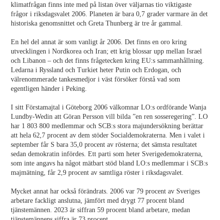
klimatfrågan finns inte med på listan över väljarnas tio viktigaste
frågor i riksdagsvalet 2006. Planeten är bara 0,7 grader varmare än det
historiska genomsnittet och Greta Thunberg är tre år gammal.
En hel del annat är som vanligt år 2006. Det finns en oro kring
utvecklingen i Nordkorea och Iran; ett krig blossar upp mellan Israel
och Libanon – och det finns frågetecken kring EU:s sammanhållning.
Ledarna i Ryssland och Turkiet heter Putin och Erdogan, och
välrenommerade tankesmedjor i väst försöker förstå vad som
egentligen händer i Peking.
I sitt Förstamajtal i Göteborg 2006 välkomnar LO:s ordförande Wanja
Lundby-Wedin att Göran Persson vill bilda ”en ren sosseregering”. LO
har 1 803 800 medlemmar och SCB:s stora majundersökning berättar
att hela 62,7 procent av dem stöder Socialdemokraterna. Men i valet i
september får S bara 35,0 procent av rösterna; det sämsta resultatet
sedan demokratin infördes. Ett parti som heter Sverigedemokraterna,
som inte angavs ha något mätbart stöd bland LO:s medlemmar i SCB:s
majmätning, får 2,9 procent av samtliga röster i riksdagsvalet.
Mycket annat har också förändrats. 2006 var 79 procent av Sveriges
arbetare fackligt anslutna, jämfört med drygt 77 procent bland
tjänstemännen. 2023 är siffran 59 procent bland arbetare, medan
tjänstemännens siffra är 73 procent.