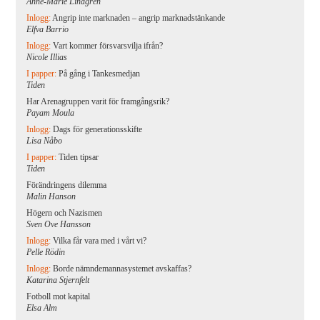
Anne-Marie Lindgren
Inlogg:
Angrip inte marknaden – angrip marknadstänkande
Elfva Barrio
Inlogg:
Vart kommer försvarsvilja ifrån?
Nicole Illias
I papper:
På gång i Tankesmedjan
Tiden
Har Arenagruppen varit för framgångsrik?
Payam Moula
Inlogg:
Dags för generationsskifte
Lisa Nåbo
I papper:
Tiden tipsar
Tiden
Förändringens dilemma
Malin Hanson
Högern och Nazismen
Sven Ove Hansson
Inlogg:
Vilka får vara med i vårt vi?
Pelle Rödin
Inlogg:
Borde nämndemannasystemet avskaffas?
Katarina Stjernfelt
Fotboll mot kapital
Elsa Alm