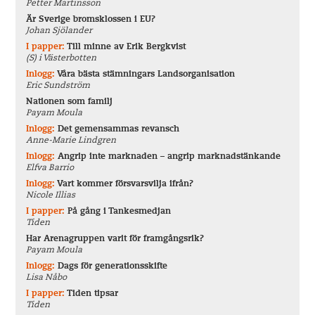
Petter Martinsson
Är Sverige bromsklossen i EU?
Johan Sjölander
I papper:
Till minne av Erik Bergkvist
(S) i Västerbotten
Inlogg:
Våra bästa stämningars Landsorganisation
Eric Sundström
Nationen som familj
Payam Moula
Inlogg:
Det gemensammas revansch
Anne-Marie Lindgren
Inlogg:
Angrip inte marknaden – angrip marknadstänkande
Elfva Barrio
Inlogg:
Vart kommer försvarsvilja ifrån?
Nicole Illias
I papper:
På gång i Tankesmedjan
Tiden
Har Arenagruppen varit för framgångsrik?
Payam Moula
Inlogg:
Dags för generationsskifte
Lisa Nåbo
I papper:
Tiden tipsar
Tiden