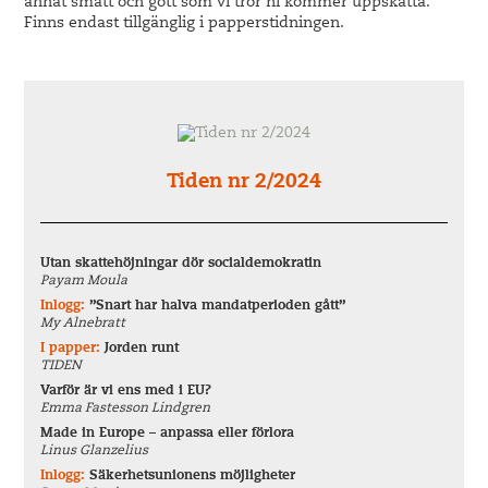
annat smått och gott som vi tror ni kommer uppskatta.
Finns endast tillgänglig i papperstidningen.
Tiden nr 2/2024
Utan skattehöjningar dör socialdemokratin
Payam Moula
Inlogg:
”Snart har halva mandatperioden gått”
My Alnebratt
I papper:
Jorden runt
TIDEN
Varför är vi ens med i EU?
Emma Fastesson Lindgren
Made in Europe – anpassa eller förlora
Linus Glanzelius
Inlogg:
Säkerhetsunionens möjligheter