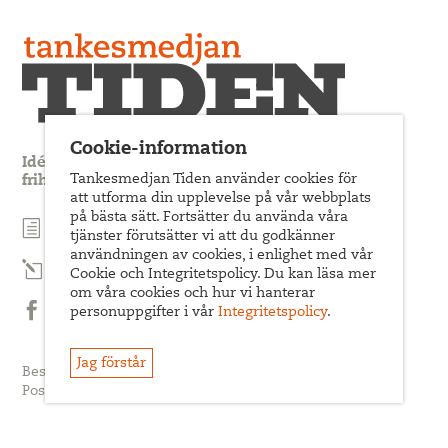
Cookie-information
Idédebatt och analys som förnyar arbetarrörelsens
Tankesmedjan Tiden använder cookies för
frihets- och jämlikhetssträvan
att utforma din upplevelse på vår webbplats
på bästa sätt. Fortsätter du använda våra
Prenumerera på nyhetsbrev
tjänster förutsätter vi att du godkänner
användningen av cookies, i enlighet med vår
Prenumerera på Tiden Magasin
Cookie och Integritetspolicy. Du kan läsa mer
om våra cookies och hur vi hanterar
personuppgifter i vår
Integritetspolicy
.
Följ oss på Facebook
Jag förstår
Besöksadress: Sveavägen 68
Postadress: c/o ABF Box 522, 101 30 Stockholm