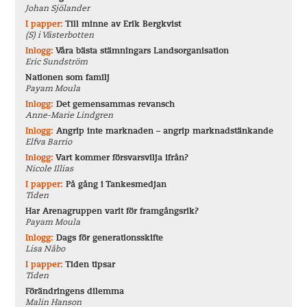
Johan Sjölander
I papper:
Till minne av Erik Bergkvist
(S) i Västerbotten
Inlogg:
Våra bästa stämningars Landsorganisation
Eric Sundström
Nationen som familj
Payam Moula
Inlogg:
Det gemensammas revansch
Anne-Marie Lindgren
Inlogg:
Angrip inte marknaden – angrip marknadstänkande
Elfva Barrio
Inlogg:
Vart kommer försvarsvilja ifrån?
Nicole Illias
I papper:
På gång i Tankesmedjan
Tiden
Har Arenagruppen varit för framgångsrik?
Payam Moula
Inlogg:
Dags för generationsskifte
Lisa Nåbo
I papper:
Tiden tipsar
Tiden
Förändringens dilemma
Malin Hanson