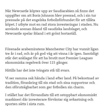
När Newcastle köptes upp av Saudiarabien så finns det
uppgifter om att Boris Johnson blev pressad, och i sin tur
pressade på det engelska fotbollsförbundet för att tillåta
köpet. I utbyte mot en rad stora investeringar i staden. Nu
används arenan ibland till saudiska landslaget, och
Newcastle spelar ibland i ett grönt bortaställ.
Förenade arabemiratens Manchester City har vunnit ligan
tre år i rad, och är på god väg att vinna i år igen. Samtidigt
står det anklagat för att ha brutit mot Premier Leagues
ekonomiska regelverk över 115 gånger.
Hittills har det inte tvingats stå till svars.
Vi ser samma sak hända i land efter land. På bekostnad av
tradition, förankring till sin stad och sina supportrar och
den oförutsägbarhet som ger fotbollen sin charm.
I stället har det förvandlats till ett ostoppbart ekonomiskt
maskineri där investerare förväntar sig avkastning och
sporten sätts i sista rum.