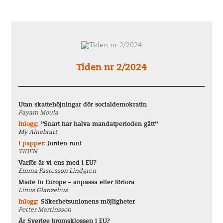
Tiden nr 2/2024
Utan skattehöjningar dör socialdemokratin
Payam Moula
Inlogg:
”Snart har halva mandatperioden gått”
My Alnebratt
I papper:
Jorden runt
TIDEN
Varför är vi ens med i EU?
Emma Fastesson Lindgren
Made in Europe – anpassa eller förlora
Linus Glanzelius
Inlogg:
Säkerhetsunionens möjligheter
Petter Martinsson
Är Sverige bromsklossen i EU?