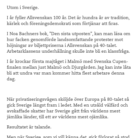
Utom i Sverige.
I år fyller Allsvenskan 100 år. Det är hundra år av tradition,
kärlek och föreningsdemokrati som förtjänar att firas.
I Noa Bachners bok, ”Den sista utposten”, kan man läsa om
hur facken genomförde landsomfattande protester mot
höjningar av biljettpriserna i Allsvenskan på 40-talet.
Arbetarklassens underhållning skulle inte bli en klassfråga.
I år krockar första majtåget i Malmö med Svenska Cupen-
finalen mellan just Malmö och Djurgården. Jag kan inte låta
bli att undra var man kommer hitta flest arbetare denna
dag.
När privatiseringsvågen sköljde över Europa på 80-talet så
gick Sverige längst fram i ledet. Med en utsåld välfärd och
avskaffade skatter har Sverige gått från världens mest
jämlika länder, till ett av världens mest ojämlika.
Resultatet är talande.
Men när Sverige, som vi vill känna det, gick förlorat så stod