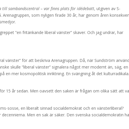
 till sambandscentral – var finns plats för idédebatt
, utgiven av S-
å. Arenagruppen, som nyligen firade 30 år, har genom åren konsekve
esmedjor.
greppet ”en fritänkande liberal vänster” skaver. Och jag undrar, har
beral vänster” för att beskriva Arenagruppen. Då, när Sundström använ
anske skulle ”liberal vänster” signalera något mer modernt än, säg, en
på en mer kosmopolitisk inriktning. En svängning åt det kulturradikala
l för 15 år sedan. Men oavsett den saken är frågan om olika sätt att v
ems-sosse, en liberalt sinnad socialdemokrat och en vänsterliberal?
der decennierna. Men en sak är säker. Den svenska socialdemokratin ha