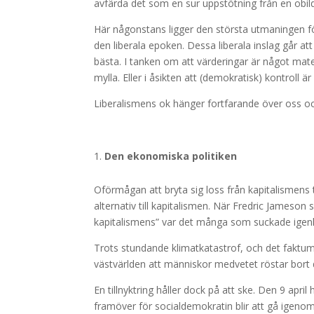
avfärda det som en sur uppstötning från en obil
Här någonstans ligger den största utmaningen fö
den liberala epoken. Dessa liberala inslag går att 
bästa. I tanken om att värderingar är något mater
mylla. Eller i åsikten att (demokratisk) kontroll 
Liberalismens ok hänger fortfarande över oss oc
Den ekonomiska politiken
Oförmågan att bryta sig loss från kapitalismens t
alternativ till kapitalismen. När Fredric Jameson 
kapitalismens” var det många som suckade ige
Trots stundande klimatkatastrof, och det faktum at
västvärlden att människor medvetet röstar bort 
En tillnyktring håller dock på att ske. Den 9 apri
framöver för socialdemokratin blir att gå igeno