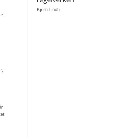
Björn Lindh
re.
r,
är
ket