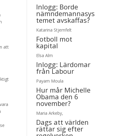
Inlogg:
Borde
nämndemannasys
n
temet avskaffas?
m
r
Katarina Stjernfelt
Fotboll mot
kapital
n att
Elsa Alm
Inlogg:
Lärdomar
från Labour
ktigt
Payam Moula
Hur mår Michelle
Obama den 6
november?
svara
n
Maria Arkeby,
Dags att världen
lse
rättar sig efter
regelverken