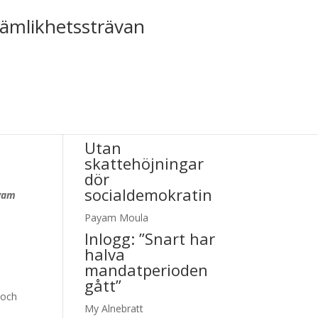
jämlikhetssträvan
Tiden nr 2/2024
Utan
skattehöjningar
dör
socialdemokratin
yam
Payam Moula
Inlogg:
”Snart har
halva
mandatperioden
gått”
 och
My Alnebratt