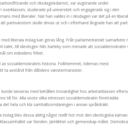
a partiordförande och riksdagsledamot, var avgörande under
n överklassen, studerade på universitet och engagerade sig i den
mans med liberaler. När han valdes in i riksdagen var det på en libera
tt partivänstern skulle drivas ut och i efterhand ångrade han att part
 med liberala inslag kan göras lång. Från parlamentariskt samarbete
00-talet, till ideologen Nils Karleby som menade att socialdemokratin 
mål om individens frihet.
el av socialdemokratins historia. Folkhemmet, tidernas mest
 att ta avstånd från dåtidens vänstermarxister.
t kunde lanseras med behållen trovärdighet hos arbetarklassen efter
ns till för. Alla visste vilka intressen socialdemokratin företrädde.
 det hela och klä samhällsomdaningen i annan språkdräkt.
la inslag blev dessa aldrig något reellt hot mot den ideologiska kärnan
Klassamhället var fienden. Jämlikhet och gemenskap målet. Demokra