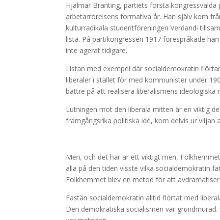
Hjalmar Branting, partiets första kongressvald
arbetarrörelsens formativa år. Han själv kom frå
kulturradikala studentföreningen Verdandi tillsam
lista. På partikongressen 1917 förespråkade han a
inte agerat tidigare.
Listan med exempel där socialdemokratin flörtar
liberaler i stället för med kommunister under 19
bättre på att realisera liberalismens ideologiska 
Lutningen mot den liberala mitten är en viktig d
framgångsrika politiska idé, kom delvis ur viljan
Men, och det här är ett viktigt men, Folkhemme
alla på den tiden visste vilka socialdemokratin fan
Folkhemmet blev en metod för att avdramatisera
Fastän socialdemokratin alltid flörtat med libera
Den demokratiska socialismen var grundmurad. 