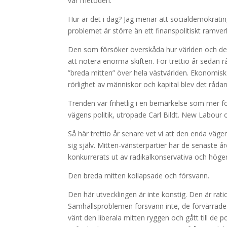
var metoden.
Hur är det i dag? Jag menar att socialdemokratin,
problemet är större än ett finanspolitiskt ramver
Den som försöker överskåda hur världen och det 
att notera enorma skiften. För trettio år sedan r
”breda mitten” över hela västvärlden. Ekonomisk gl
rörlighet av människor och kapital blev det råd
Trenden var frihetlig i en bemärkelse som mer fo
vägens politik, utropade Carl Bildt. New Labour 
Så här trettio år senare vet vi att den enda väge
sig själv. Mitten-vänsterpartier har de senaste å
konkurrerats ut av radikalkonservativa och högern
Den breda mitten kollapsade och försvann.
Den här utvecklingen är inte konstig. Den är ration
Samhällsproblemen försvann inte, de förvärrades
vänt den liberala mitten ryggen och gått till de po