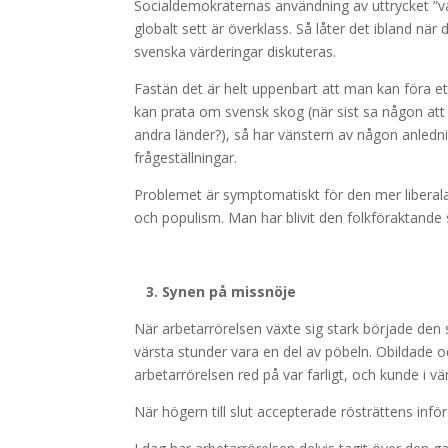
Socialdemokraternas användning av uttrycket ”van
globalt sett är överklass. Så låter det ibland när
svenska värderingar diskuteras.
Fastän det är helt uppenbart att man kan föra 
kan prata om svensk skog (när sist sa någon att d
andra länder?), så har vänstern av någon anledning
frågeställningar.
Problemet är symptomatiskt för den mer liberala 
och populism. Man har blivit den folkföraktande 
3. Synen på missnöje
När arbetarrörelsen växte sig stark började den 
värsta stunder vara en del av pöbeln. Obildade och
arbetarrörelsen red på var farligt, och kunde i värs
När högern till slut accepterade rösträttens inför