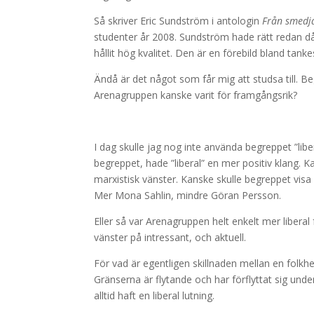
Så skriver Eric Sundström i antologin
Från smedja
studenter år 2008. Sundström hade rätt redan d
hållit hög kvalitet. Den är en förebild bland tank
Ändå är det något som får mig att studsa till. Be
Arenagruppen kanske varit för framgångsrik?
I dag skulle jag nog inte använda begreppet ”li
begreppet, hade ”liberal” en mer positiv klang. K
marxistisk vänster. Kanske skulle begreppet visa 
Mer Mona Sahlin, mindre Göran Persson.
Eller så var Arenagruppen helt enkelt mer libera
vänster på intressant, och aktuell.
För vad är egentligen skillnaden mellan en folkh
Gränserna är flytande och har förflyttat sig un
alltid haft en liberal lutning.