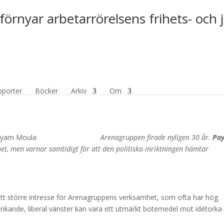
förnyar arbetarrörelsens frihets- och 
t för framgångsrik?
pporter
Böcker
Arkiv
Om
Arenagruppen firade nyligen 30 år.
Pa
, men varnar samtidigt för att den politiska inriktningen hämtar
r ett större intresse för Arenagruppens verksamhet, som ofta har hög
tänkande, liberal vänster kan vara ett utmärkt botemedel mot idétorka