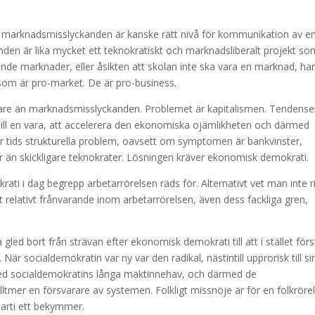
om marknadsmisslyckanden är kanske rätt nivå för kommunikation av e
den är lika mycket ett teknokratiskt och marknadsliberalt projekt so
nde marknader, eller åsikten att skolan inte ska vara en marknad, ha
 som är pro-market. De är pro-business.
upare än marknadsmisslyckanden. Problemet är kapitalismen. Tendense
, till en vara, att accelerera den ekonomiska ojämlikheten och därmed
år tids strukturella problem, oavsett om symptomen är bankvinster,
er än skickligare teknokrater. Lösningen kräver ekonomisk demokrati.
ti i dag begrepp arbetarrörelsen räds för. Alternativt vet man inte ri
t relativt frånvarande inom arbetarrörelsen, även dess fackliga gren,
gled bort från strävan efter ekonomisk demokrati till att i stället för
 När socialdemokratin var ny var den radikal, nästintill upprorisk till si
t med socialdemokratins långa maktinnehav, och därmed de
lltmer en försvarare av systemen. Folkligt missnöje är för en folkröre
parti ett bekymmer.