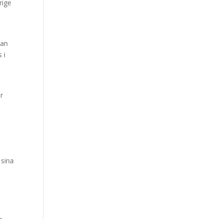
rige
man
 i
r
 sina