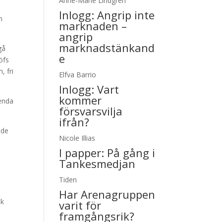
Anne-Marie Lindgren
Inlogg:
Angrip inte
h
marknaden –
angrip
marknadstänkand
gå
e
öfs
, fri
Elfva Barrio
Inlogg:
Vart
kommer
 enda
försvarsvilja
ifrån?
ade
Nicole Illias
I papper:
På gång i
Tankesmedjan
Tiden
Har Arenagruppen
lk
varit för
framgångsrik?