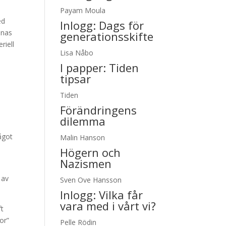
Payam Moula
ed
Inlogg:
Dags för
ännas
generationsskifte
riell
Lisa Nåbo
I papper:
Tiden
tipsar
Tiden
Förändringens
dilemma
ågot
Malin Hanson
Högern och
Nazismen
 av
Sven Ove Hansson
Inlogg:
Vilka får
vara med i vårt vi?
ft
or”
Pelle Rödin