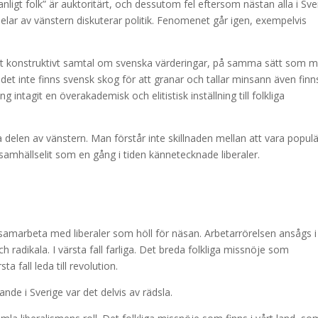
ligt folk” är auktoritärt, och dessutom fel eftersom nästan alla i Sve
 delar av vänstern diskuterar politik. Fenomenet går igen, exempelvis
ett konstruktivt samtal om svenska värderingar, på samma sätt som 
et inte finns svensk skog för att granar och tallar minsann även finns
 intagit en överakademisk och elitistisk inställning till folkliga
delen av vänstern. Man förstår inte skillnaden mellan att vara populä
samhällselit som en gång i tiden kännetecknade liberaler.
samarbeta med liberaler som höll för näsan. Arbetarrörelsen ansågs i
 radikala. I värsta fall farliga. Det breda folkliga missnöje som
ta fall leda till revolution.
ande i Sverige var det delvis av rädsla.