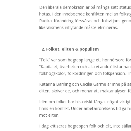
Den liberala demokratin är på många sätt status
hotas. I den inneboende konflikten mellan folksty
Radikal förändring försvåras och folkviljans geno
liberalismens inflytande måste elimineras.
2. Folket, eliten & populism
”Folk” var som begrepp länge ett honnörsord för
”Kapitalet, överheten och alla vi andra” listar han
folkhögskolor, folkbildningen och folkpension. Ther
Katarina Barrling och Cecilia Garme är inne på 
eliten, skriver de, och menar att maktanalysen 
Idén om folket har historiskt fångat något viktigt.
finns en konflikt. Under arbetarrörelsens tidiga h
mot eliten.
I dag kritiseras begreppen folk och elit, inte sä