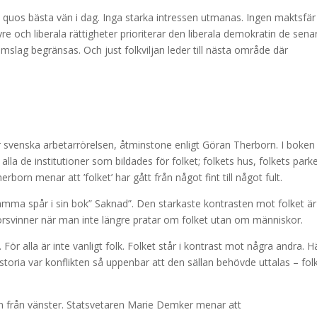
 quos bästa vän i dag. Inga starka intressen utmanas. Ingen maktsfär
re och liberala rättigheter prioriterar den liberala demokratin de sena
mslag begränsas. Och just folkviljan leder till nästa område där
 svenska arbetarrörelsen, åtminstone enligt Göran Therborn. I boken
 alla de institutioner som bildades för folket; folkets hus, folkets parke
born menar att ’folket’ har gått från något fint till något fult.
samma spår i sin bok” Saknad”. Den starkaste kontrasten mot folket är
försvinner när man inte längre pratar om folket utan om människor.
 För alla är inte vanligt folk. Folket står i kontrast mot några andra. H
istoria var konflikten så uppenbar att den sällan behövde uttalas – fol
llan från vänster. Statsvetaren Marie Demker menar att