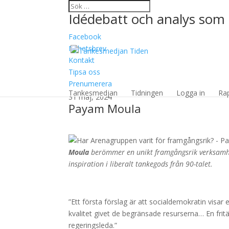
Idédebatt och analys som 
Facebook
Nyhetsbrev
Kontakt
Tipsa oss
Har Arenagruppen vari
Prenumerera
Tankesmedjan
Tidningen
Logga in
Ra
31 maj, 2024
Payam Moula
Moula
berömmer en unikt framgångsrik verksamhet
inspiration i liberalt tankegods från 90-talet.
”Ett första förslag är att socialdemokratin visa
kvalitet givet de begränsade resurserna… En fri
regeringsleda.”