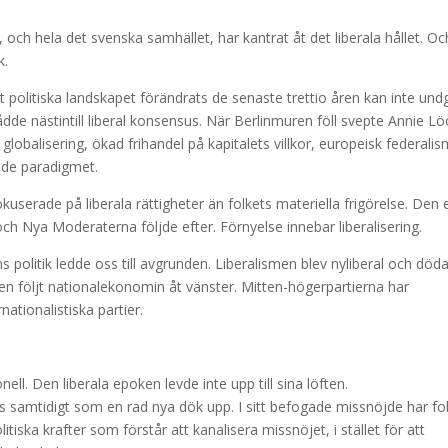
 och hela det svenska samhället, har kantrat åt det liberala hållet. Oc
k.
politiska landskapet förändrats de senaste trettio åren kan inte und
ådde nästintill liberal konsensus. När Berlinmuren föll svepte Annie Lö
obalisering, ökad frihandel på kapitalets villkor, europeisk federalism
ande paradigmet.
kuserade på liberala rättigheter än folkets materiella frigörelse. Den
och Nya Moderaterna följde efter. Förnyelse innebar liberalisering.
ns politik ledde oss till avgrunden. Liberalismen blev nyliberal och död
ren följt nationalekonomin åt vänster. Mitten-högerpartierna har
ationalistiska partier.
ell. Den liberala epoken levde inte upp till sina löften.
 samtidigt som en rad nya dök upp. I sitt befogade missnöjde har fo
litiska krafter som förstår att kanalisera missnöjet, i stället för att