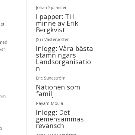
Johan Sjölander
I papper:
Till
l
minne av Erik
iet
Bergkvist
(S) i Västerbotten
 med
Inlogg:
Våra bästa
var
stämningars
Landsorganisatio
n
Eric Sundström
Nationen som
familj
som
Payam Moula
Inlogg:
Det
gemensammas
.
revansch
ti