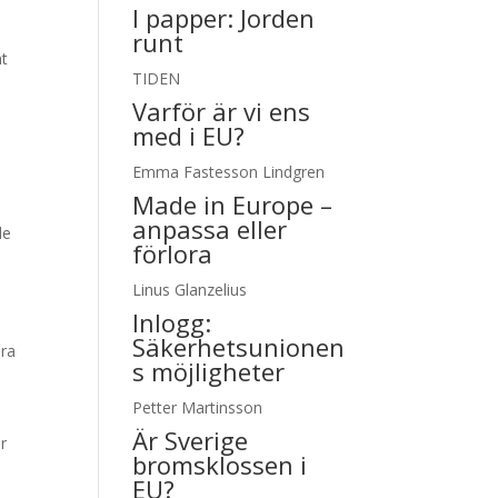
I papper:
Jorden
runt
nt
TIDEN
Varför är vi ens
med i EU?
Emma Fastesson Lindgren
Made in Europe –
anpassa eller
de
förlora
.
Linus Glanzelius
Inlogg:
Säkerhetsunionen
ara
s möjligheter
Petter Martinsson
Är Sverige
r
bromsklossen i
EU?