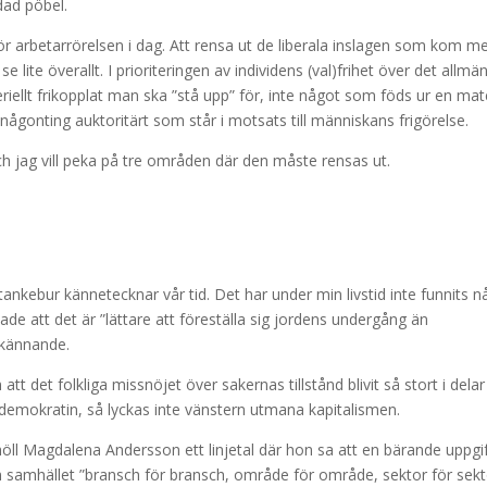
dad pöbel.
r arbetarrörelsen i dag. Att rensa ut de liberala inslagen som kom m
se lite överallt. I prioriteringen av individens (val)frihet över det allm
iellt frikopplat man ska ”stå upp” för, inte något som föds ur en mate
är någonting auktoritärt som står i motsats till människans frigörelse.
h jag vill peka på tre områden där den måste rensas ut.
ankebur kännetecknar vår tid. Det har under min livstid inte funnits n
sade att det är ”lättare att föreställa sig jordens undergång än
nkännande.
t det folkliga missnöjet över sakernas tillstånd blivit så stort i delar
demokratin, så lyckas inte vänstern utmana kapitalismen.
l höll Magdalena Andersson ett linjetal där hon sa att en bärande uppgi
m samhället ”bransch för bransch, område för område, sektor för sekt