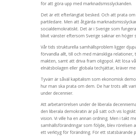
för att göra upp med marknadsmisslyckanden.
Det är ett efterlängtat besked. Och att prata 
partiledare. Men att åtgärda marknadsmisslyckan
socialdemokratiskt. Det är i Sverige som fungera
blivit vänster eftersom Sverige saknar en höger
Vår tids strukturella samhällsproblem ligger dj
förvandla allt, till och med mänskliga relationer
makten, samt att driva fram oligopol. Att lösa v
elnätsbolagen eller globala techjättar, kräver m
Tyvärr är såväl kapitalism som ekonomisk demokra
hur man ska prata om dem. De har trots allt vari
under decennier.
Att arbetarrörelsen under de liberala decennierna 
den liberala demokratin är på sätt och vis logiskt.
vision. Vi ville ha en annan ordning. Men i tak
samhällsförändringar som följde, blev rörelsen a
ett verktyg för förändring. För ett statsbärande 