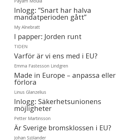
Payam Moula
Inlogg:
”Snart har halva
mandatperioden gått”
My Alnebratt
I papper:
Jorden runt
TIDEN
Varför är vi ens med i EU?
Emma Fastesson Lindgren
Made in Europe – anpassa eller
förlora
Linus Glanzelius
Inlogg:
Säkerhetsunionens
möjligheter
Petter Martinsson
Är Sverige bromsklossen i EU?
Johan Sjölander