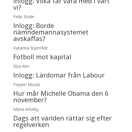
Inlogg:
Vilka får vara med i vårt
vi?
Pelle Rödin
Inlogg:
Borde
nämndemannasystemet
avskaffas?
Katarina Stjernfelt
Fotboll mot kapital
Elsa Alm
Inlogg:
Lärdomar från Labour
Payam Moula
Hur mår Michelle Obama den 6
november?
Maria Arkeby,
Dags att världen rättar sig efter
regelverken