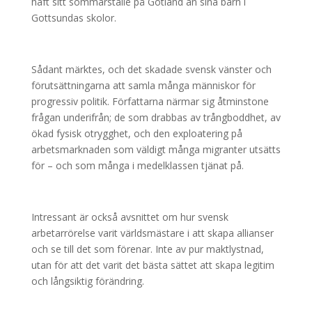
haft sitt sommarställe på Gotland än sina barn i
Gottsundas skolor.
Sådant märktes, och det skadade svensk vänster och
förutsättningarna att samla många människor för
progressiv politik. Författarna närmar sig åtminstone
frågan underifrån; de som drabbas av trångboddhet, av
ökad fysisk otrygghet, och den exploatering på
arbetsmarknaden som väldigt många migranter utsätts
för – och som många i medelklassen tjänat på.
Intressant är också avsnittet om hur svensk
arbetarrörelse varit världsmästare i att skapa allianser
och se till det som förenar. Inte av pur maktlystnad,
utan för att det varit det bästa sättet att skapa legitim
och långsiktig förändring.