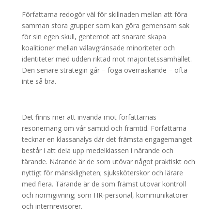
Författarna redogör väl för skillnaden mellan att föra
samman stora grupper som kan göra gemensam sak
för sin egen skull, gentemot att snarare skapa
koalitioner mellan välavgränsade minoriteter och
identiteter med udden riktad mot majoritetssamhället.
Den senare strategin går – föga överraskande – ofta
inte så bra.
Det finns mer att invända mot författarnas
resonemang om vår samtid och framtid. Författarna
tecknar en klassanalys där det främsta engagemanget
består i att dela upp medelklassen i närande och
tärande. Närande är de som utövar något praktiskt och
nyttigt för mänskligheten; sjuksköterskor och lärare
med flera. Tärande är de som främst utövar kontroll
och normgivning; som HR-personal, kommunikatörer
och internrevisorer.