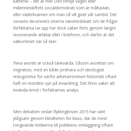
kättersk – det är mer Den tredje vägen eller
millennieskiftets socialdemokrati som är måltavlan,
eller väderkvarnen om man så vill givet vår samtid. Det
senaste decenniets interna vänsterdebatt om de frågor
författarna tar upp har dock sällan förts genom längre
resonerande artiklar eller i bokform, och därför är det
välkommet när så sker.
Flera avsnitt är också tänkvärda. Såsom avsnittet om
migration, med en både jordnära och ideologisk
redogörelse för varför arbetarrörelsen historiskt oftast
haft en restriktiv syn på invandring. Det finns saker att
invända emot i författarnas analys.
Men debatten sedan flyktingkrisen 2015 har varit
plågsam genom blindheten för klass, där de mest
tongivande kritikerna till politikens omläggning oftare