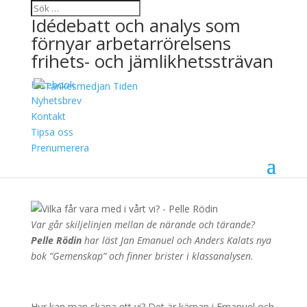
Idédebatt och analys som
förnyar arbetarrörelsens
frihets- och jämlikhetssträvan
Facebook
Vilka får vara med i vårt
Nyhetsbrev
Kontakt
vi?
Tipsa oss
Prenumerera
31 maj, 2024
Pelle Rödin
Var går skiljelinjen mellan de närande och tärande?
Pelle Rödin
har läst Jan Emanuel och Anders Kalats nya
bok ”Gemenskap” och finner brister i klassanalysen.
Hur kan man skapa ett vi? Det är kärnan i Emanuel och