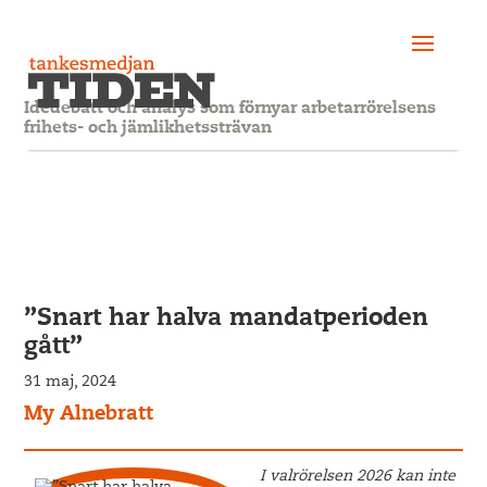
Idédebatt och analys som förnyar arbetarrörelsens
frihets- och jämlikhetssträvan
”Snart har halva mandatperioden
gått”
31 maj, 2024
My Alnebratt
I valrörelsen 2026 kan inte