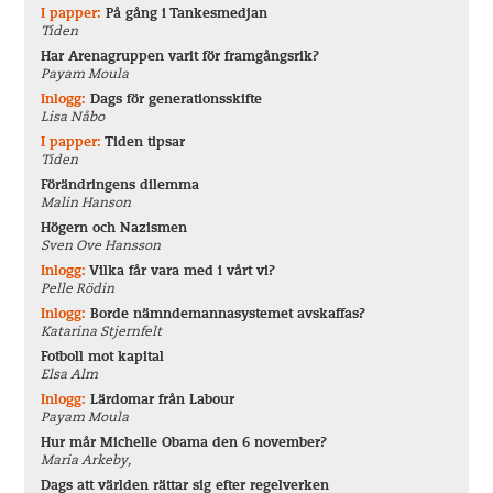
I papper:
På gång i Tankesmedjan
Tiden
Har Arenagruppen varit för framgångsrik?
Payam Moula
Inlogg:
Dags för generationsskifte
Lisa Nåbo
I papper:
Tiden tipsar
Tiden
Förändringens dilemma
Malin Hanson
Högern och Nazismen
Sven Ove Hansson
Inlogg:
Vilka får vara med i vårt vi?
Pelle Rödin
Inlogg:
Borde nämndemannasystemet avskaffas?
Katarina Stjernfelt
Fotboll mot kapital
Elsa Alm
Inlogg:
Lärdomar från Labour
Payam Moula
Hur mår Michelle Obama den 6 november?
Maria Arkeby,
Dags att världen rättar sig efter regelverken