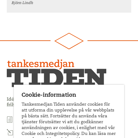
Björn Lindh
Cookie-information
Idédebatt och analys som förnyar arbetarrörelsens
Tankesmedjan Tiden använder cookies för
frihets- och jämlikhetssträvan
att utforma din upplevelse på vår webbplats
på bästa sätt. Fortsätter du använda våra
Prenumerera på nyhetsbrev
tjänster förutsätter vi att du godkänner
användningen av cookies, i enlighet med vår
Prenumerera på Tiden Magasin
Cookie och Integritetspolicy. Du kan läsa mer