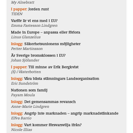
My Alnebratt
I papper:
Jorden runt
TIDEN
Varför är vi ens med i EU?
Emma Fastesson Lindgren
Made in Europe – anpassa eller förlora
Linus Glanzelius
Inlogg:
Säkerhetsunionens möjligheter
Petter Martinsson
Är Sverige bromsklossen i EU?
Johan Sjölander
I papper:
Till minne av Erik Bergkvist
(S) i Västerbotten
Inlogg:
Våra bästa stämningars Landsorganisation
Eric Sundström
Nationen som familj
Payam Moula
Inlogg:
Det gemensammas revansch
Anne-Marie Lindgren
Inlogg:
Angrip inte marknaden – angrip marknadstänkande
Elfva Barrio
Inlogg:
Vart kommer försvarsvilja ifrån?
Nicole Illias