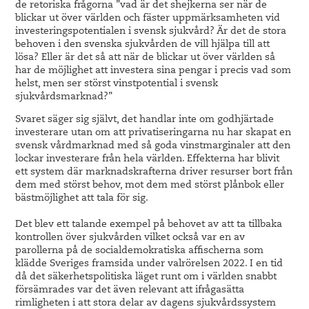
de retoriska frågorna ”vad är det shejkerna ser när de
blickar ut över världen och fäster uppmärksamheten vid
investeringspotentialen i svensk sjukvård? Är det de stora
behoven i den svenska sjukvården de vill hjälpa till att
lösa? Eller är det så att när de blickar ut över världen så
har de möjlighet att investera sina pengar i precis vad som
helst, men ser störst vinstpotential i svensk
sjukvårdsmarknad?”
Svaret säger sig självt, det handlar inte om godhjärtade
investerare utan om att privatiseringarna nu har skapat en
svensk vårdmarknad med så goda vinstmarginaler att den
lockar investerare från hela världen. Effekterna har blivit
ett system där marknadskrafterna driver resurser bort från
dem med störst behov, mot dem med störst plånbok eller
bästmöjlighet att tala för sig.
Det blev ett talande exempel på behovet av att ta tillbaka
kontrollen över sjukvården vilket också var en av
parollerna på de socialdemokratiska affischerna som
klädde Sveriges framsida under valrörelsen 2022. I en tid
då det säkerhetspolitiska läget runt om i världen snabbt
försämrades var det även relevant att ifrågasätta
rimligheten i att stora delar av dagens sjukvårdssystem