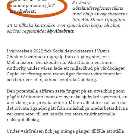
S i Västra
Götalandsregionen räkna
med hjälp av oljeshejkerna
från Abu Dhabi. Uppgiften
att ta tillbaka kontrollen över sjukvården börjar bli akut,
skriver regionrådet
My Alnebratt
.
I valrörelsen 2022 fick Socialdemokraterna i Västra
Götaland oväntad draghjälp från ett gäng shejker i
Mellanöstern. Det skedde när Abu Dhabi Investment
Authority under våren lade ett miljardbud på vårdbolaget
Capio, ett företag som redan äger flertalet vårdcentraler
och bedriver ett sjukhus i centrala Göteborg.
Den potentiella affären satte fingret på en utveckling som
pågått i årtionden inom det svenska sjukvårdssystemet, en
utveckling där privata aktörer fått en allt större roll och där
det privata ägandet gått från småskaliga medarbetardrivna
verksamheter till att handla om stora multinationella
riskkapitalbolag.
Under valrörelsen fick jag många gånger tillfälle att ställa