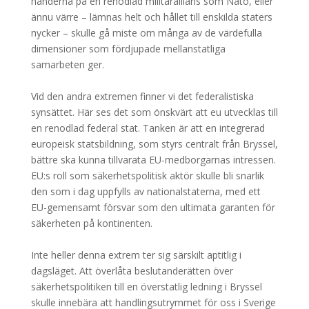
händerna på en renodlad militärallians som Nato, eller
ännu värre – lämnas helt och hållet till enskilda staters
nycker – skulle gå miste om många av de värdefulla
dimensioner som fördjupade mellanstatliga
samarbeten ger.
Vid den andra extremen finner vi det federalistiska
synsättet. Här ses det som önskvärt att eu utvecklas till
en renodlad federal stat. Tanken är att en integrerad
europeisk statsbildning, som styrs centralt från Bryssel,
bättre ska kunna tillvarata EU-medborgarnas intressen.
EU:s roll som säkerhetspolitisk aktör skulle bli snarlik
den som i dag uppfylls av nationalstaterna, med ett
EU-gemensamt försvar som den ultimata garanten för
säkerheten på kontinenten.
Inte heller denna extrem ter sig särskilt aptitlig i
dagsläget. Att överlåta beslutanderätten över
säkerhetspolitiken till en överstatlig ledning i Bryssel
skulle innebära att handlingsutrymmet för oss i Sverige