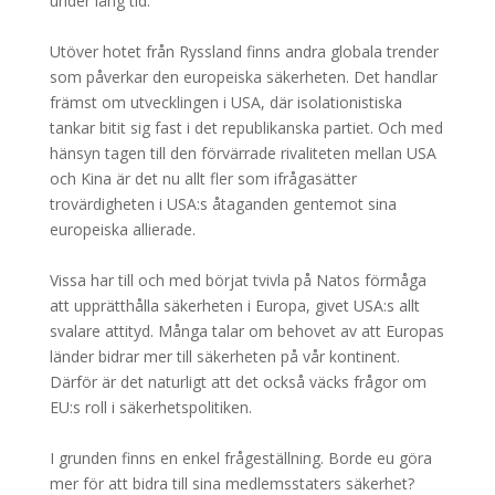
under lång tid.
Utöver hotet från Ryssland finns andra globala trender
som påverkar den europeiska säkerheten. Det handlar
främst om utvecklingen i USA, där isolationistiska
tankar bitit sig fast i det republikanska partiet. Och med
hänsyn tagen till den förvärrade rivaliteten mellan USA
och Kina är det nu allt fler som ifrågasätter
trovärdigheten i USA:s åtaganden gentemot sina
europeiska allierade.
Vissa har till och med börjat tvivla på Natos förmåga
att upprätthålla säkerheten i Europa, givet USA:s allt
svalare attityd. Många talar om behovet av att Europas
länder bidrar mer till säkerheten på vår kontinent.
Därför är det naturligt att det också väcks frågor om
EU:s roll i säkerhetspolitiken.
I grunden finns en enkel frågeställning. Borde eu göra
mer för att bidra till sina medlemsstaters säkerhet?