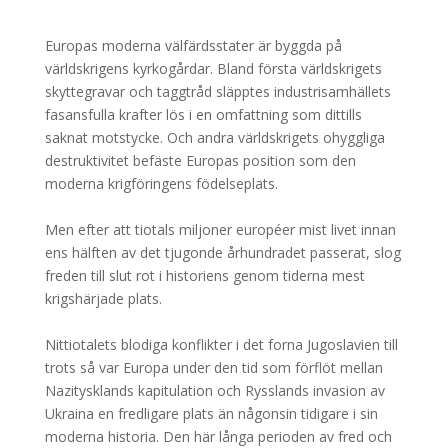
Europas moderna välfärdsstater är byggda på
världskrigens kyrkogårdar. Bland första världskrigets
skyttegravar och taggtråd släpptes industrisamhällets
fasansfulla krafter lös i en omfattning som dittills
saknat motstycke. Och andra världskrigets ohyggliga
destruktivitet befäste Europas position som den
moderna krigföringens födelseplats.
Men efter att tiotals miljoner européer mist livet innan
ens hälften av det tjugonde århundradet passerat, slog
freden till slut rot i historiens genom tiderna mest
krigshärjade plats.
Nittiotalets blodiga konflikter i det forna Jugoslavien till
trots så var Europa under den tid som förflöt mellan
Nazitysklands kapitulation och Rysslands invasion av
Ukraina en fredligare plats än någonsin tidigare i sin
moderna historia. Den här långa perioden av fred och