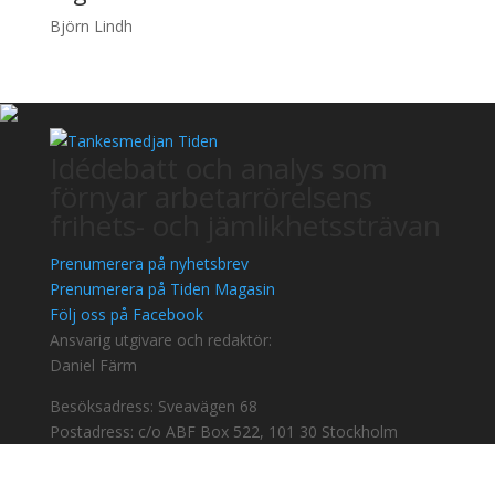
Björn Lindh
Idédebatt och analys som
förnyar arbetarrörelsens
frihets- och jämlikhetssträvan
Prenumerera på nyhetsbrev
Prenumerera på Tiden Magasin
Följ oss på Facebook
Ansvarig utgivare och redaktör:
Daniel Färm
Besöksadress: Sveavägen 68
Postadress: c/o ABF Box 522, 101 30 Stockholm