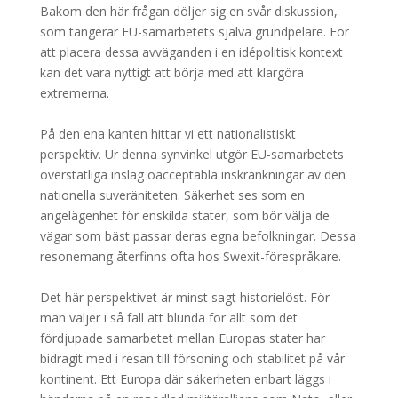
Bakom den här frågan döljer sig en svår diskussion,
som tangerar EU-samarbetets själva grundpelare. För
att placera dessa avväganden i en idépolitisk kontext
kan det vara nyttigt att börja med att klargöra
extremerna.
På den ena kanten hittar vi ett nationalistiskt
perspektiv. Ur denna synvinkel utgör EU-samarbetets
överstatliga inslag oacceptabla inskränkningar av den
nationella suveräniteten. Säkerhet ses som en
angelägenhet för enskilda stater, som bör välja de
vägar som bäst passar deras egna befolkningar. Dessa
resonemang återfinns ofta hos Swexit-förespråkare.
Det här perspektivet är minst sagt historielöst. För
man väljer i så fall att blunda för allt som det
fördjupade samarbetet mellan Europas stater har
bidragit med i resan till försoning och stabilitet på vår
kontinent. Ett Europa där säkerheten enbart läggs i