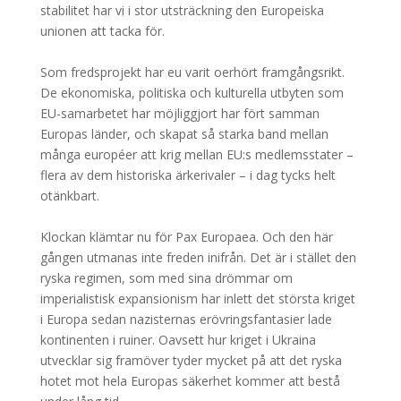
stabilitet har vi i stor utsträckning den Europeiska
unionen att tacka för.
Som fredsprojekt har eu varit oerhört framgångsrikt.
De ekonomiska, politiska och kulturella utbyten som
EU-samarbetet har möjliggjort har fört samman
Europas länder, och skapat så starka band mellan
många européer att krig mellan EU:s medlemsstater –
flera av dem historiska ärkerivaler – i dag tycks helt
otänkbart.
Klockan klämtar nu för Pax Europaea. Och den här
gången utmanas inte freden inifrån. Det är i stället den
ryska regimen, som med sina drömmar om
imperialistisk expansionism har inlett det största kriget
i Europa sedan nazisternas erövringsfantasier lade
kontinenten i ruiner. Oavsett hur kriget i Ukraina
utvecklar sig framöver tyder mycket på att det ryska
hotet mot hela Europas säkerhet kommer att bestå