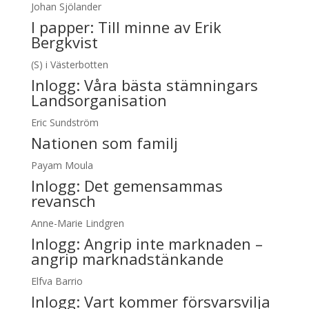
Johan Sjölander
I papper:
Till minne av Erik
Bergkvist
(S) i Västerbotten
Inlogg:
Våra bästa stämningars
Landsorganisation
Eric Sundström
Nationen som familj
Payam Moula
Inlogg:
Det gemensammas
revansch
Anne-Marie Lindgren
Inlogg:
Angrip inte marknaden –
angrip marknadstänkande
Elfva Barrio
Inlogg:
Vart kommer försvarsvilja