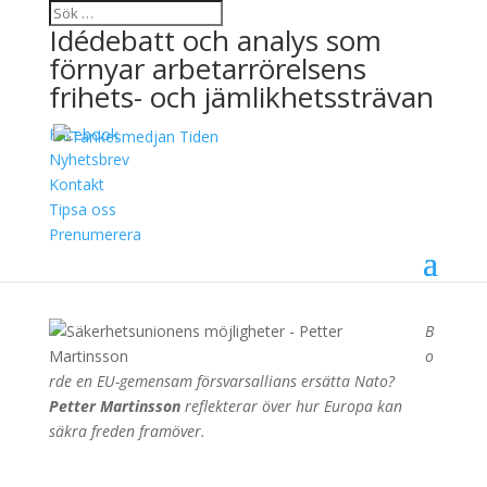
Idédebatt och analys som
förnyar arbetarrörelsens
frihets- och jämlikhetssträvan
Facebook
Säkerhetsunionens
Nyhetsbrev
Kontakt
möjligheter
Tipsa oss
Prenumerera
31 maj, 2024
Petter Martinsson
B
o
rde en EU-gemensam försvarsallians ersätta Nato?
Petter Martinsson
reflekterar över hur Europa kan
säkra freden framöver.