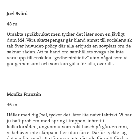
Joel Svärd
48 m
Ursäkta språkbruket men tycker det låter som en jävligt
dum idé. Våra skattepengar går bland annat till socialens sk
tak över huvudet-policy där alla erbjuds en sovplats om de
saknar sådan. Att ta hand om samhällets svaga ska inte
vara upp till enskilda ”godhetsinitiativ” utan något som vi
gör gemensamt och som kan gälla för alla, överallt.
Monika Franzén
46 m
Håller med dig Joel, tycker det låter lite naivt faktiskt. Vi har
ju haft problem med spring i trappen, inbrott i
källarförråden, ungdomar som rökt hasch på gården mm,
vi behöver inte släppa in fler utan färre. Därför tyckte jag