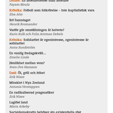
Ledare:
En arbetarrörelse utan arbetare
Payam Moula
Krönika:
Fotboll som folkrörelse – inte kapitalistisk vara
Elsa Alm
Brf Famntaget
Henrik Bromander
Varför går omställningen åt helvete?
Karin Kolk och Felix Antman Debels
Krönika:
Solidaritet är egenintresse, egenintresse är
solidaritet
Anna Sundström
En vanlig fredagskväll…
Emelie Linde
Jämlikhet mellan vem?
Sven Ove Hansson
Essä:
Öl, grill och frihet
Erik Nises
Miraklet i Nya Zeeland
Antonia Verstappen
En radikaliserad pragmatiker
Erik Nises
Laglöst land
Maria Arkeby
Socialdemokratin behöver sin existentiella röst