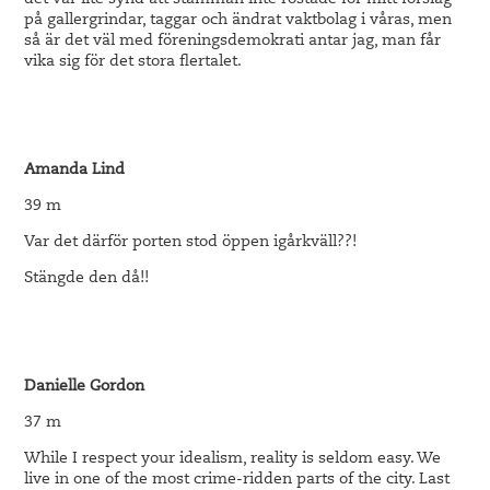
det var lite synd att stämman inte röstade för mitt förslag
på gallergrindar, taggar och ändrat vaktbolag i våras, men
så är det väl med föreningsdemokrati antar jag, man får
vika sig för det stora flertalet.
Amanda Lind
39 m
Var det därför porten stod öppen igårkväll??!
Stängde den då!!
Danielle Gordon
37 m
While I respect your idealism, reality is seldom easy. We
live in one of the most crime-ridden parts of the city. Last