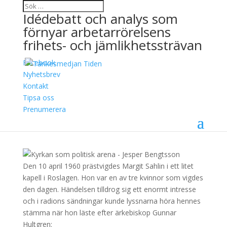
Idédebatt och analys som
förnyar arbetarrörelsens
frihets- och jämlikhetssträvan
Facebook
Kyrkan som politisk
Nyhetsbrev
Kontakt
arena
Tipsa oss
Prenumerera
5 december, 2019
Jesper Bengtsson
Den 10 april 1960 prästvigdes Margit Sahlin i ett litet
kapell i Roslagen. Hon var en av tre kvinnor som vigdes
den dagen. Händelsen tilldrog sig ett enormt intresse
och i radions sändningar kunde lyssnarna höra hennes
stämma när hon läste efter ärkebiskop Gunnar
Hultgren: