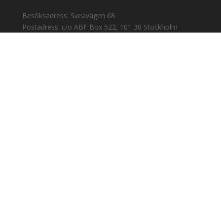
Besöksadress: Sveavägen 68
Postadress: c/o ABF Box 522, 101 30 Stockholm