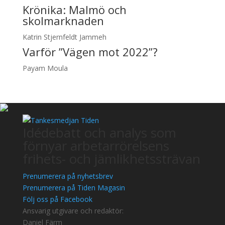
Krönika:
Malmö och
skolmarknaden
Katrin Stjernfeldt Jammeh
Varför ”Vägen mot 2022”?
Payam Moula
Idédebatt och analys som
förnyar arbetarrörelsens
frihets- och jämlikhetssträvan
Prenumerera på nyhetsbrev
Prenumerera på Tiden Magasin
Följ oss på Facebook
Ansvarig utgivare och redaktör:
Daniel Färm