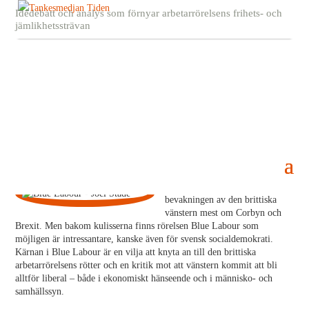
Idédebatt och analys som förnyar arbetarrörelsens frihets- och
jämlikhetssträvan
Blue Labour
5 februari, 2020
Joel Stade
Sedan några år handlar
bevakningen av den brittiska
vänstern mest om Corbyn och
Brexit. Men bakom kulisserna finns rörelsen Blue Labour som
möjligen är intressantare, kanske även för svensk socialdemokrati.
Kärnan i Blue Labour är en vilja att knyta an till den brittiska
arbetarrörelsens rötter och en kritik mot att vänstern kommit att bli
alltför liberal – både i ekonomiskt hänseende och i människo- och
samhällssyn.