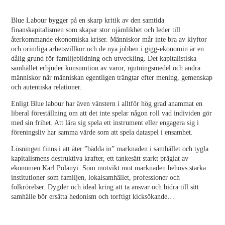
Blue Labour bygger på en skarp kritik av den samtida
finanskapitalismen som skapar stor ojämlikhet och leder till
återkommande ekonomiska kriser. Människor mår inte bra av klyftor
och orimliga arbetsvillkor och de nya jobben i gigg-ekonomin är en
dålig grund för familjebildning och utveckling. Det kapitalistiska
samhället erbjuder konsumtion av varor, njutningsmedel och andra
människor när människan egentligen trängtar efter mening, gemenskap
och autentiska relationer.
Enligt Blue labour har även vänstern i alltför hög grad anammat en
liberal föreställning om att det inte spelar någon roll vad individen gör
med sin frihet. Att lära sig spela ett instrument eller engagera sig i
föreningsliv har samma värde som att spela dataspel i ensamhet.
Lösningen finns i att åter ”bädda in” marknaden i samhället och tygla
kapitalismens destruktiva krafter, ett tankesätt starkt präglat av
ekonomen Karl Polanyi. Som motvikt mot marknaden behövs starka
institutioner som familjen, lokalsamhället, professioner och
folkrörelser. Dygder och ideal kring att ta ansvar och bidra till sitt
samhälle bör ersätta hedonism och torftigt kicksökande…