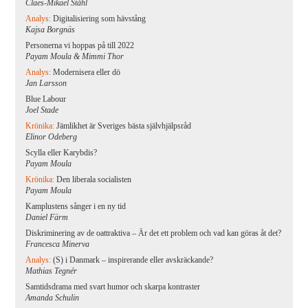
Claes-Mikael Ståhl
Analys:
Digitalisiering som hävstång
Kajsa Borgnäs
Personerna vi hoppas på till 2022
Payam Moula & Mimmi Thor
Analys:
Modernisera eller dö
Jan Larsson
Blue Labour
Joel Stade
Krönika:
Jämlikhet är Sveriges bästa självhjälpsråd
Elinor Odeberg
Scylla eller Karybdis?
Payam Moula
Krönika:
Den liberala socialisten
Payam Moula
Kamplustens sånger i en ny tid
Daniel Färm
Diskriminering av de oattraktiva – Är det ett problem och vad kan göras åt det?
Francesca Minerva
Analys:
(S) i Danmark – inspirerande eller avskräckande?
Mathias Tegnér
Samtidsdrama med svart humor och skarpa kontraster
Amanda Schulin