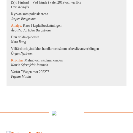
(S) i Finland – Vad hände i valet 2019 och varför?
Otto Köngäs
Kyrkan som politisk arena
Jesper Bengtsson
Analys:
Kaos i kapitalbeskattningen
Åsa-Pia Järliden Bergström
Den dolda epidemin
Nina Rung
Välfärd och jämlikhet handlar också om arbetslivsutvecklingen
Örjan Nyström
Krönika:
Malmö och skolmarknaden
Katrin Stjernfeldt Jammeh
Varför ”Vägen mot 2022”?
Payam Moula