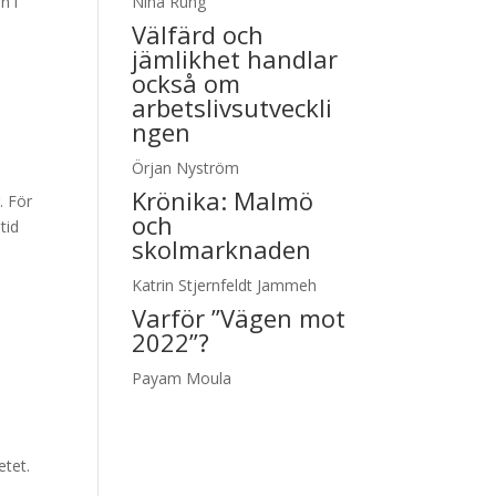
n i
Nina Rung
Välfärd och
jämlikhet handlar
också om
arbetslivsutveckli
ngen
Örjan Nyström
Krönika:
Malmö
. För
och
tid
skolmarknaden
Katrin Stjernfeldt Jammeh
Varför ”Vägen mot
2022”?
Payam Moula
etet.