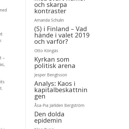
och skarpa
kontraster
 med
Amanda Schulin
(S) i Finland – Vad
hände i valet 2019
nt
och varför?
i
Otto Köngäs
Kyrkan som
t –
politisk arena
as,
Jesper Bengtsson
its
Analys:
Kaos i
kapitalbeskattnin
t.
gen
Åsa-Pia Järliden Bergström
s
Den dolda
epidemin