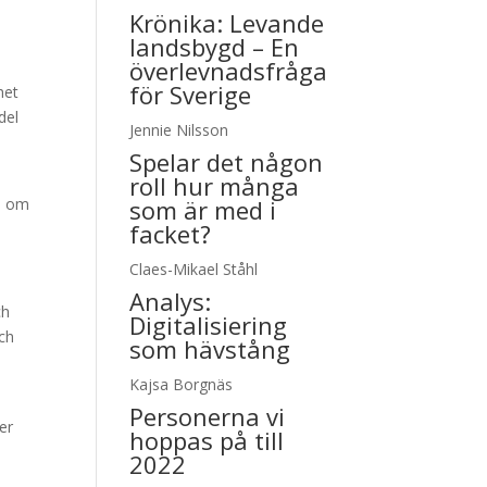
Krönika:
Levande
landsbygd – En
överlevnadsfråga
för Sverige
het
del
Jennie Nilsson
Spelar det någon
roll hur många
de om
som är med i
facket?
Claes-Mikael Ståhl
Analys:
ch
Digitalisiering
och
som hävstång
Kajsa Borgnäs
Personerna vi
er
hoppas på till
2022