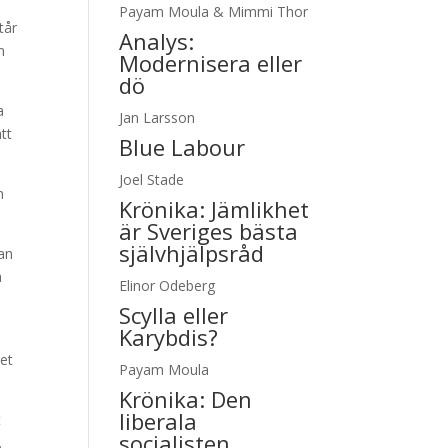
Payam Moula & Mimmi Thor
tår
Analys:
n
Modernisera eller
dö
a
Jan Larsson
tt
Blue Labour
Joel Stade
n
Krönika:
Jämlikhet
är Sveriges bästa
självhjälpsråd
gan
a
Elinor Odeberg
Scylla eller
Karybdis?
iet
Payam Moula
Krönika:
Den
liberala
t
socialisten
.