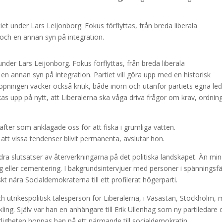
et under Lars Leijonborg. Fokus förflyttas, från breda liberala
e och en annan syn på integration.
nder Lars Leijonborg. Fokus förflyttas, från breda liberala
 en annan syn på integration. Partiet vill göra upp med en historisk
ningen väcker också kritik, både inom och utanför partiets egna led
as upp på nytt, att Liberalerna ska våga driva frågor om krav, ordnin
rafter som anklagade oss för att fiska i grumliga vatten.
tt vissa tendenser blivit permanenta, avslutar hon.
tt dra slutsatser av återverkningarna på det politiska landskapet. Än mi
g eller cementering. I bakgrundsintervjuer med personer i spänningsfä
iskt nära Socialdemokraterna till ett profilerat högerparti.
h utrikespolitisk talesperson för Liberalerna, i Vasastan, Stockholm, 
ling. Själv var han en anhängare till Erik Ullenhag som ny partiledare
ligheten hoppas han på ett närmande till socialdemokratin.