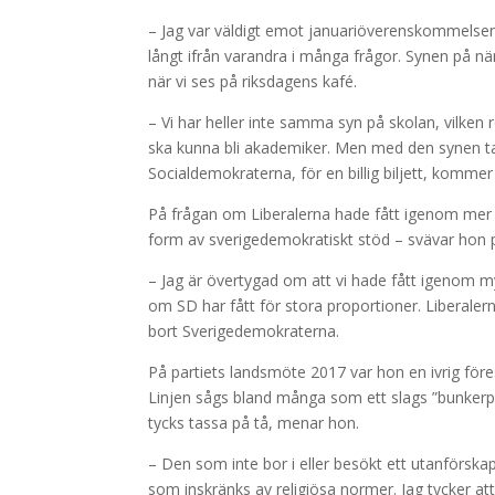
– Jag var väldigt emot januariöverenskommelsen f
långt ifrån varandra i många frågor. Synen på när
när vi ses på riksdagens kafé.
– Vi har heller inte samma syn på skolan, vilken 
ska kunna bli akademiker. Men med den synen ta
Socialdemokraterna, för en billig biljett, kommer
På frågan om Liberalerna hade fått igenom mer l
form av sverigedemokratiskt stöd – svävar hon p
– Jag är övertygad om att vi hade fått igenom my
om SD har fått för stora proportioner. Liberalerna
bort Sverigedemokraterna.
På partiets landsmöte 2017 var hon en ivrig före
Linjen sågs bland många som ett slags ”bunkerpoli
tycks tassa på tå, menar hon.
– Den som inte bor i eller besökt ett utanförsk
som inskränks av religiösa normer. Jag tycker at