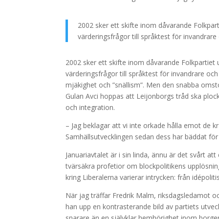
2002 sker ett skifte inom dåvarande Folkparti
värderingsfrågor till språktest för invandrar
2002 sker ett skifte inom dåvarande Folkpartiet u
värderingsfrågor till språktest för invandrare och
mjäkighet och ”snällism”. Men den snabba omstöp
Gulan Avci hoppas att Leijonborgs tråd ska plock
och integration.
– Jag beklagar att vi inte orkade hålla emot de k
Samhällsutvecklingen sedan dess har bäddat för a
Januariavtalet är i sin linda, ännu är det svårt a
tvärsäkra profetior om blockpolitikens upplösnin
kring Liberalerna varierar intrycken: från idépolit
När jag träffar Fredrik Malm, riksdagsledamot oc
han upp en kontrasterande bild av partiets utveck
snarare än en självklar hemhörighet inom borger