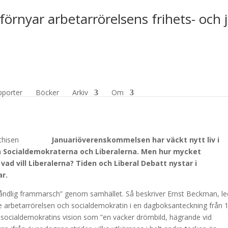
förnyar arbetarrörelsens frihets- och 
vt luftslott?
pporter
Böcker
Arkiv
Om
Januariöverenskommelsen har väckt nytt liv i
 Socialdemokraterna och Liberalerna. Men hur mycket
d vill Liberalerna? Tiden och Liberal Debatt nystar i
ar.
åndlig frammarsch” genom samhället. Så beskriver Ernst Beckman, l
e arbetarrörelsen och socialdemokratin i en dagboksanteckning från 
socialdemokratins vision som ”en vacker drömbild, hägrande vid