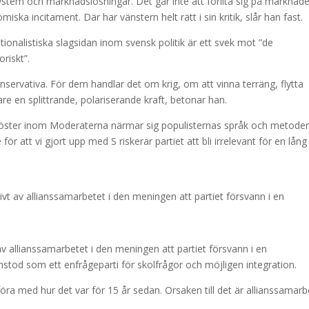
system och marknadslösningar. Det går inte att förlita sig på marknade
iska incitament. Där har vänstern helt rätt i sin kritik, slår han fast.
ionalistiska slagsidan inom svensk politik är ett svek mot ”de
riskt”.
onservativa. För dem handlar det om krig, om att vinna terräng, flytta
e en splittrande, polariserande kraft, betonar han.
 röster inom Moderaterna närmar sig populisternas språk och metoder
r att vi gjort upp med S riskerar partiet att bli irrelevant för en lång 
t av allianssamarbetet i den meningen att partiet försvann i en
v allianssamarbetet i den meningen att partiet försvann i en
stod som ett enfrågeparti för skolfrågor och möjligen integration.
föra med hur det var för 15 år sedan. Orsaken till det är allianssamarb