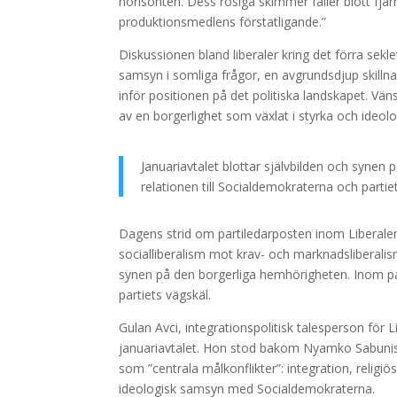
horisonten. Dess rosiga skimmer faller blott fjär
produktionsmedlens förstatligande.”
Diskussionen bland liberaler kring det förra sek
samsyn i somliga frågor, en avgrundsdjup skillna
inför positionen på det politiska landskapet. Vän
av en borgerlighet som växlat i styrka och ideolo
Januariavtalet blottar självbilden och synen
relationen till Socialdemokraterna och partie
Dagens strid om partiledarposten inom Liberalern
socialliberalism mot krav- och marknadsliberalis
synen på den borgerliga hemhörigheten. Inom par
partiets vägskäl.
Gulan Avci, integrationspolitisk talesperson för L
januariavtalet. Hon stod bakom Nyamko Sabunis ka
som ”centrala målkonflikter”: integration, religi
ideologisk samsyn med Socialdemokraterna.