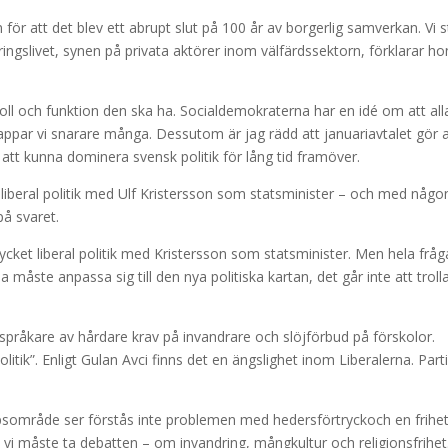
ör att det blev ett abrupt slut på 100 år av borgerlig samverkan. Vi s
ingslivet, synen på privata aktörer inom välfärdssektorn, förklarar ho
roll och funktion den ska ha. Socialdemokraterna har en idé om att all
ppar vi snarare många. Dessutom är jag rädd att januariavtalet gör a
 att kunna dominera svensk politik för lång tid framöver.
iberal politik med Ulf Kristersson som statsminister – och med någo
å svaret.
cket liberal politik med Kristersson som statsminister. Men hela frå
 måste anpassa sig till den nya politiska kartan, det går inte att troll
språkare av hårdare krav på invandrare och slöjförbud på förskolor.
tik”. Enligt Gulan Avci finns det en ängslighet inom Liberalerna. Part
apsområde ser förstås inte problemen med hedersförtryckoch en frihe
t vi måste ta debatten – om invandring, mångkultur och religionsfrihet