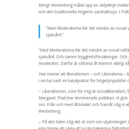
Bengt Westerberg målar upp en skiljelinje mella
och den traditionella högerns samhällssyn. I Folk
”Med Moderaterna blir det mindre av social
sjukvård.”
”Med Moderaterna blir det mindre av social vä
sjukvård. Och sämre trygghetsförsäkringar. Och 
moderater. Därför är rättvisa åt kvinnor aldrig n
Han menar att liberalismen – och Liberalerna – b
i sin tur varit en katalysator för högerpopulister 
– Liberalismen, som för mig är socialliberalism,
Margaret Thatcher dominerade politiken. Vi gick 
om. Från och med åttiotalet och framåt såg vi a
Westerberg.
– På den tiden såg det ut som om utjämningen sk
inte längre att säga att vi ska bekämpa fattigd