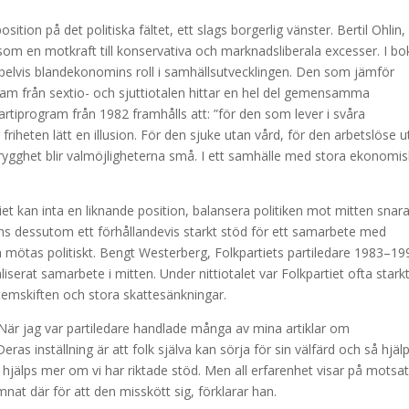
position på det politiska fältet, ett slags borgerlig vänster. Bertil Ohlin,
 som en motkraft till konservativa och marknadsliberala excesser. I b
mpelvis blandekonomins roll i samhällsutvecklingen. Den som jämför
am från sextio- och sjuttiotalen hittar en hel del gemensamma
artiprogram från 1982 framhålls att: ”för den som lever i svåra
friheten lätt en illusion. För den sjuke utan vård, för den arbetslöse 
rygghet blir valmöjligheterna små. I ett samhälle med stora ekonomi
t kan inta en liknande position, balansera politiken mot mitten snar
ns dessutom ett förhållandevis starkt stöd för ett samarbete med
an mötas politiskt. Bengt Westerberg, Folkpartiets partiledare 1983–19
iserat samarbete i mitten. Under nittiotalet var Folkpartiet ofta stark
stemskiften och stora skattesänkningar.
. När jag var partiledare handlade många av mina artiklar om
as inställning är att folk själva kan sörja för sin välfärd och så hjäl
ga hjälps mer om vi har riktade stöd. Men all erfarenhet visar på motsa
at där för att den misskött sig, förklarar han.