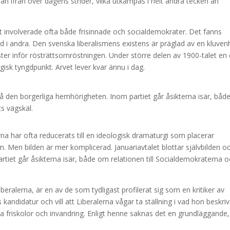
ran ifrån över dagens strider, vilka utkämpas i helt andra tecken än
let involverade ofta både frisinnade och socialdemokrater. Det fanns
d i andra. Den svenska liberalismens existens är präglad av en kluven
ster inför rösträttsomröstningen. Under större delen av 1900-talet en 
gisk tyngdpunkt. Arvet lever kvar ännu i dag.
 på den borgerliga hemhörigheten. Inom partiet går åsikterna isär, bå
ts vägskäl.
a har ofta reducerats till en ideologisk dramaturgi som placerar
m. Men bilden är mer komplicerad. Januariavtalet blottar självbilden o
tiet går åsikterna isär, både om relationen till Socialdemokraterna 
iberalerna, är en av de som tydligast profilerat sig som en kritiker av
ndidatur och vill att Liberalerna vågar ta ställning i vad hon beskriv
ösa friskolor och invandring. Enligt henne saknas det en grundläggande,