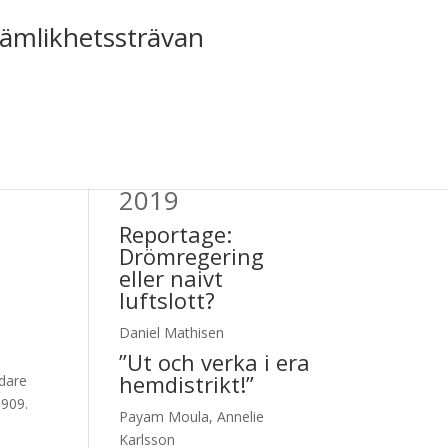
jämlikhetssträvan
Tiden nr 3,
2019
Reportage:
Drömregering
eller naivt
luftslott?
Daniel Mathisen
”Ut och verka i era
hemdistrikt!”
edare
1909.
Payam Moula, Annelie
Karlsson