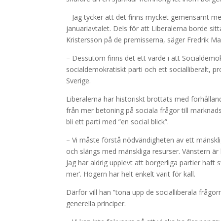
– Jag tycker att det finns mycket gemensamt mel
januariavtalet. Dels för att Liberalerna borde sitt
Kristersson på de premisserna, säger Fredrik Ma
– Dessutom finns det ett värde i att Socialdemok
socialdemokratiskt parti och ett socialliberalt, p
Sverige.
Liberalerna har historiskt brottats med förhållan
från mer betoning på sociala frågor till marknad
bli ett parti med ”en social blick”.
– Vi måste förstå nödvändigheten av ett mänskliga
och slängs med mänskliga resurser. Vänstern är b
Jag har aldrig upplevt att borgerliga partier haft s
mer’. Högern har helt enkelt varit för kall.
Därför vill han ”tona upp de socialliberala frå
generella principer.