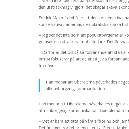
– Vi kan inte fokusera på att vi ska ha fler peng
den utsträckning vi gjort, det skapar skeva ekonom
Fredrik Malm framhåller att den konservativa, nat
konservativa partiernas demokratiska styrka histo
– Jag ser det inte som att populistpartierna är k
gränser och attackera motståndare. Det är snarar
– Därför är det också så förvånande att starka
om M fokuserar på att de är så jävla förbannade fö
framöver.
Han menar att Liberalerna påverkades negativ
allmänborgerlig kommunikation.
Han menar att Liberalerna påverkades negativt a
allmänborgerlig kommunikation. Liberalerna fram
– Det är bara att titta på våra siffror nu och jäm
Det är ingen rocket science, enligt Fredrik Malm.