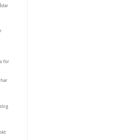
ådar
h
a för
 har
 slog
skt