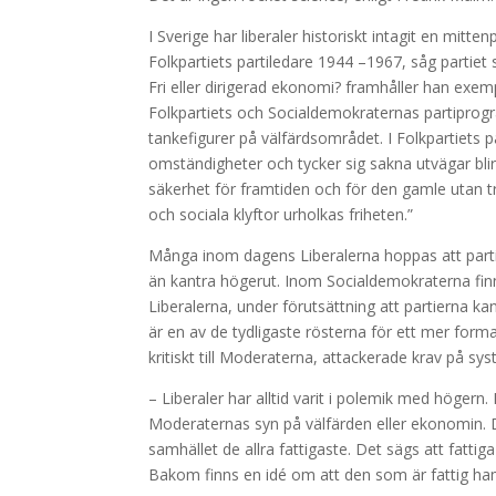
I Sverige har liberaler historiskt intagit en mitten
Folkpartiets partiledare 1944 –1967, såg partiet
Fri eller dirigerad ekonomi? framhåller han exe
Folkpartiets och Socialdemokraternas partiprogr
tankefigurer på välfärdsområdet. I Folkpartiets p
omständigheter och tycker sig sakna utvägar blir 
säkerhet för framtiden och för den gamle utan t
och sociala klyftor urholkas friheten.”
Många inom dagens Liberalerna hoppas att partie
än kantra högerut. Inom Socialdemokraterna fin
Liberalerna, under förutsättning att partierna k
är en av de tydligaste rösterna för ett mer formal
kritiskt till Moderaterna, attackerade krav på sy
– Liberaler har alltid varit i polemik med högern
Moderaternas syn på välfärden eller ekonomin. Der
samhället de allra fattigaste. Det sägs att fatti
Bakom finns en idé om att den som är fattig hamn