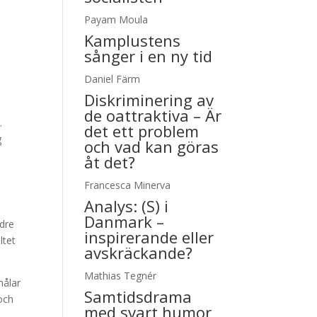
Payam Moula
Kamplustens
sånger i en ny tid
Daniel Färm
Diskriminering av
de oattraktiva – Är
.
det ett problem
g
och vad kan göras
åt det?
Francesca Minerva
Analys:
(S) i
Danmark –
ndre
inspirerande eller
ltet
avskräckande?
Mathias Tegnér
målar
Samtidsdrama
 och
med svart humor