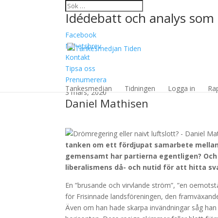
Idédebatt och analys som 
Facebook
Nyhetsbrev
Kontakt
Tipsa oss
Drömregering eller nai
Prenumerera
Tankesmedjan
Tidningen
Logga in
Ra
3 mars, 2020
Daniel Mathisen
tanken om ett fördjupat samarbete mellan
gemensamt har partierna egentligen? Och va
liberalismens då- och nutid för att hitta sv
En ”brusande och virvlande ström”, ”en oemotst
för Frisinnade landsföreningen, den framväxand
Även om han hade skarpa invändningar såg han 