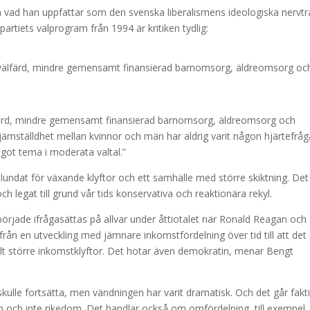
n vad han uppfattar som den svenska liberalismens ideologiska nervtr
partiets valprogram från 1994 är kritiken tydlig:
 välfärd, mindre gemensamt finansierad barnomsorg, äldreomsorg oc
lfärd, mindre gemensamt finansierad barnomsorg, äldreomsorg och
jämställdhet mellan kvinnor och män har aldrig varit någon hjärtefråg
ågot tema i moderata valtal.”
lundat för växande klyftor och ett samhälle med större skiktning. Det
och legat till grund vår tids konservativa och reaktionära rekyl.
 började ifrågasättas på allvar under åttiotalet när Ronald Reagan och
från en utveckling med jämnare inkomstfördelning över tid till att det
llt större inkomstklyftor. Det hotar även demokratin, menar Bengt
ulle fortsätta, men vändningen har varit dramatisk. Och det går fakti
om och inte rikedom. Det handlar också om omfördelning, till exempel