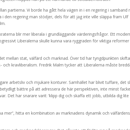
lan partierna. Vi borde ha gått hela vägen in i en regering i samband
a i den regering man stödjer, dels för att jag inte ville släppa fram Ulf
lm.
raterna blir mer liberala i grundläggande värderingsfrågor. Ett moder
rogressivt Liberalerna skulle kunna vara ryggraden för viktiga reformer 
det mellan stat, välfärd och marknad. Över tid har tyngdpunkten skifta
s- och kravliberalism. Fredrik Malm tycker att Liberalerna måste bredd
re arbetsliv och mjukare konturer. Samhället har blivit tuffare, det sl
etydligt bättre på att adressera de här perspektiven, inte minst facke
var. Det har snarare varit: ’klipp dig och skaffa ett jobb, utbilda dig lite
gorna mer”, hitta en kombination av marknadens dynamik och välfärden