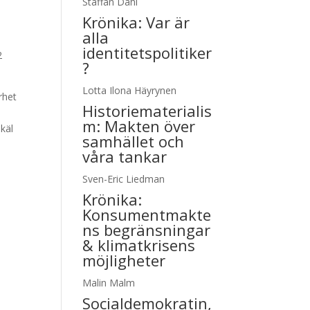
Staffan Dahl
Krönika:
Var är
a
alla
å
identitetspolitiker
2
?
Lotta Ilona Häyrynen
rhet
Historiematerialis
m: Makten över
skäl
samhället och
våra tankar
Sven-Eric Liedman
Krönika:
Konsumentmakte
ns begränsningar
& klimatkrisens
möjligheter
Malin Malm
Socialdemokratin,