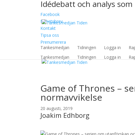
Idédebatt och analys som 
Facebook
Nyhetsbrev
Kontakt
Tipsa oss
Prenumerera
Tankesmedjan
Tidningen
Logga in
Ra
Tankesmedjan
Tidningen
Logga in
Ra
Game of Thrones – se
normavvikelse
20 augusti, 2019
Joakim Edhborg