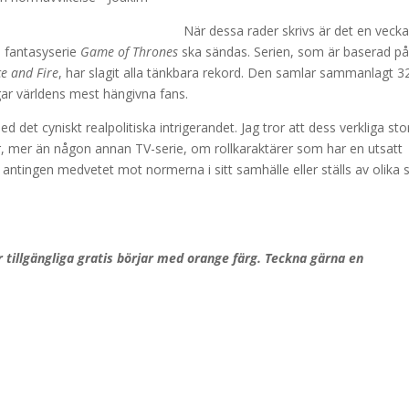
När dessa rader skrivs är det en veck
:s fantasyserie
Game of Thrones
ska sändas. Serien, som är baserad p
ce and Fire
, har slagit alla tänkbara rekord. Den samlar sammanlagt 3
ngar världens mest hängivna fans.
 det cyniskt realpolitiska intrigerandet. Jag tror att dess verkliga sto
, mer än någon annan TV-serie, om rollkaraktärer som har en utsatt
antingen medvetet mot normerna i sitt samhälle eller ställs av olika 
r tillgängliga gratis börjar med orange färg. Teckna gärna en