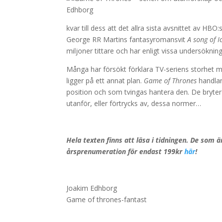
kvar till dess att det allra sista avsnittet av HBO
George RR Martins fantasyromansvit
A song of I
miljoner tittare och har enligt vissa undersökni
Många har försökt förklara TV-seriens storhet med
ligger på ett annat plan.
Game of Thrones
handlar
position och som tvingas hantera den. De bryter 
utanför, eller förtrycks av, dessa normer…
Hela texten finns att läsa i tidningen. De som ä
årsprenumeration för endast 199kr
här
!
Joakim Edhborg
Game of thrones-fantast