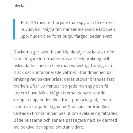
olycka.
Efter 30 minuter började man spy och få extrem
huvudvärk. Några timmar senare svällde kroppen
upp, huden blev först purpurfärgad, sedan svart
Böckerna ger även fasanfulla detaljer av katastrofen.
Utan tidigare information rusade folk omkring helt
oskyddade. I hettan blev man vanvettigt törstig och
drack det kontaminerade vattnet. Brandmännen bar
omkring radioaktivt bråte, deras stövlar brändes fast i
marken. Efter 30 minuter började man spy och få
extrem huvudvärk. Några timmar senare svällde
kroppen upp, huden blev först purpurfärgad, sedan
svart och började flagna av. Stadsbussar från Kiev
väntade i timmar innan beslut om evakuering fattades.
Både bussarna och senare passagerarna blev därmed
radioaktiva och spred smittan vidare.