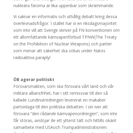
nukleära farorna är lika uppenbar som skrämmande.
Vi saknar en informativ och uthållig debatt kring dessa
överlevnadsfrågor. I stället har vi en riksdagsmajoritet
som inte vill att Sverige skriver på FN-konventionen om
ett allomfattande kärnvapenförbud TPNW(The Treaty
on the Prohibition of Nuclear Weapons) och partier
som menar att säkerhet ska sökas under Natos
radioaktiva paraply!
ÖB agerar politiskt
Försvarsmakten, som ska försvara vårt land och vår
militära alliansfrihet, har i sitt remissvar till den så
kallade Lundinutredningen levererat en makaber
partsinlaga till den politiska debatten. I sin iver att
försvara ”den rådande kärnvapenordningen”, som inte
får störas, avslöjar de ett ytterst tätt och hittills okänt
samarbete med USAoch Trumpadministrationen.