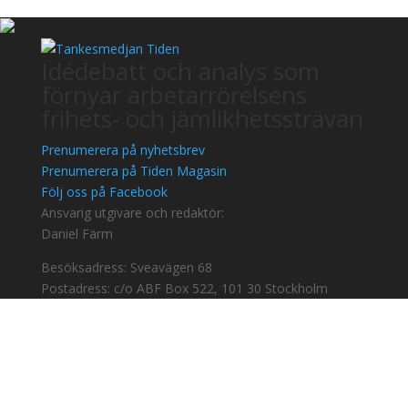
Idédebatt och analys som
förnyar arbetarrörelsens
frihets- och jämlikhetssträvan
Prenumerera på nyhetsbrev
Prenumerera på Tiden Magasin
Följ oss på Facebook
Ansvarig utgivare och redaktör:
Daniel Färm
Besöksadress: Sveavägen 68
Postadress: c/o ABF Box 522, 101 30 Stockholm