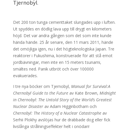
Tjernobyl.
Det 200 ton tunga cementtaket slungades upp i luften.
Ut spyddes en dödlig lava upp till drygt en kilometers
höjd. Det var andra gången som det som inte kunde
hända hände. 25 år senare, den 11 mars 2011, hände
det omöjliga igen, nu i det högteknologiska Japan. Tre
reaktorer i Fukushima, konstruerade för att stå emot
jordbävningar, men inte en 15 meters tsunami,
smältes ned. Panik utbröt och över 100000
evakuerades.
I tre nya böcker om Tjernobyl,
Manual for Survival:
A
Chernobyl Guide to the Future
av Kate Brown,
Midnight
in Chernobyl: The Untold Story of the World’s Greatest
Nuclear Disaster
av Adam Higginbotham och
Chernobyl: The History of a Nuclear Catastrophe
av
Serhii Plokhy avslöjas hur de drabbade dog eller fick
livslånga strålningseffekter helt i onödan!