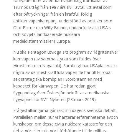
förnyade hotet av ett kärnvapenkrig framkallat av
Trumps uttåg från 1987 års INF-avtal. Ett avtal som
efter påtryckningar från en kraftfull folklig
antikärnvapenkampanj, understödd av politiker som
Olof Palme och Willy Brandt, undanröjde alla USA:s
och Sovjets landbaserade nukleära
medeldistansmissiler i Europa.
Nu ska Pentagon utvidga sitt program av ”lågintensiva”
kärnvapen (av samma styrka som fälldes över
Hiroshima och Nagasaki). Samtidigt har USAplacerat ut
några av de mest kraftfulla vapen de har till Europa:
sex strategiska bombplan i Storbritannien med
kapacitet för kärnvapen. De har redan gjort
flyguppdrag över Östersjön bekräftar amerikanska
flygvapnet för SVT Nyheter. (23 mars 2019).
Frågeställningarna går rakt in i dagens svenska debatt.
Parallellen mellan hur vi hanterar erfarenheterna avoch
kunskapen om dessa civila nukleära katastrofer och
det vi gör eller inte gör i förhållande till de militära