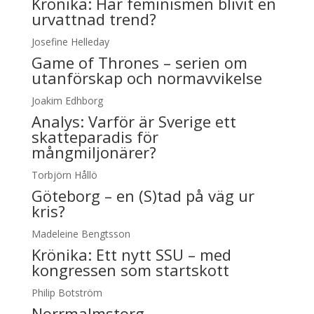
Krönika:
Har feminismen blivit en
urvattnad trend?
Josefine Helleday
Game of Thrones – serien om
utanförskap och normavvikelse
Joakim Edhborg
Analys:
Varför är Sverige ett
skatteparadis för
mångmiljonärer?
Torbjörn Hållö
Göteborg – en (S)tad på väg ur
kris?
Madeleine Bengtsson
Krönika:
Ett nytt SSU – med
kongressen som startskott
Philip Botström
Norrmalmstorg