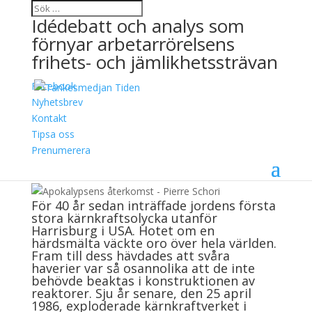
Idédebatt och analys som
förnyar arbetarrörelsens
frihets- och jämlikhetssträvan
Facebook
Apokalypsens återkomst
Nyhetsbrev
Kontakt
19 juni, 2019
Tipsa oss
Pierre Schori
Prenumerera
För 40 år sedan inträffade jordens första
stora kärnkraftsolycka utanför
Harrisburg i USA. Hotet om en
härdsmälta väckte oro över hela världen.
Fram till dess hävdades att svåra
haverier var så osannolika att de inte
behövde beaktas i konstruktionen av
reaktorer. Sju år senare, den 25 april
1986, exploderade kärnkraftverket i