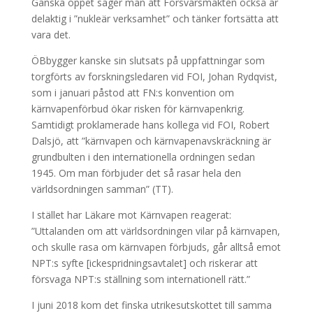
Ganska öppet säger man att Försvarsmakten också är
delaktig i ”nukleär verksamhet” och tänker fortsätta att
vara det.
ÖBbygger kanske sin slutsats på uppfattningar som
torgförts av forskningsledaren vid FOI, Johan Rydqvist,
som i januari påstod att FN:s konvention om
kärnvapenförbud ökar risken för kärnvapenkrig.
Samtidigt proklamerade hans kollega vid FOI, Robert
Dalsjö, att ”kärnvapen och kärnvapenavskräckning är
grundbulten i den internationella ordningen sedan
1945. Om man förbjuder det så rasar hela den
världsordningen samman” (TT).
I stället har Läkare mot Kärnvapen reagerat:
”Uttalanden om att världsordningen vilar på kärnvapen,
och skulle rasa om kärnvapen förbjuds, går alltså emot
NPT:s syfte [ickespridningsavtalet] och riskerar att
försvaga NPT:s ställning som internationell rätt.”
I juni 2018 kom det finska utrikesutskottet till samma