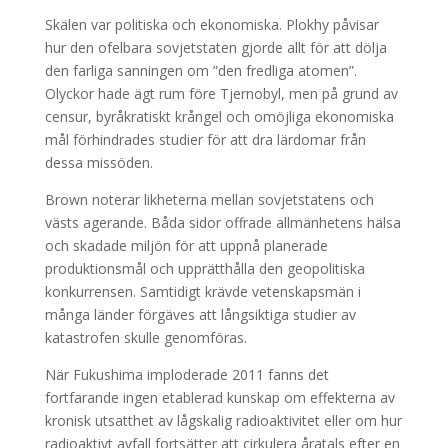
Skälen var politiska och ekonomiska. Plokhy påvisar
hur den ofelbara sovjetstaten gjorde allt för att dölja
den farliga sanningen om ”den fredliga atomen”.
Olyckor hade ägt rum före Tjernobyl, men på grund av
censur, byråkratiskt krångel och omöjliga ekonomiska
mål förhindrades studier för att dra lärdomar från
dessa missöden.
Brown noterar likheterna mellan sovjetstatens och
västs agerande. Båda sidor offrade allmänhetens hälsa
och skadade miljön för att uppnå planerade
produktionsmål och upprätthålla den geopolitiska
konkurrensen. Samtidigt krävde vetenskapsmän i
många länder förgäves att långsiktiga studier av
katastrofen skulle genomföras.
När Fukushima imploderade 2011 fanns det
fortfarande ingen etablerad kunskap om effekterna av
kronisk utsatthet av lågskalig radioaktivitet eller om hur
radioaktivt avfall fortsätter att cirkulera åratals efter en