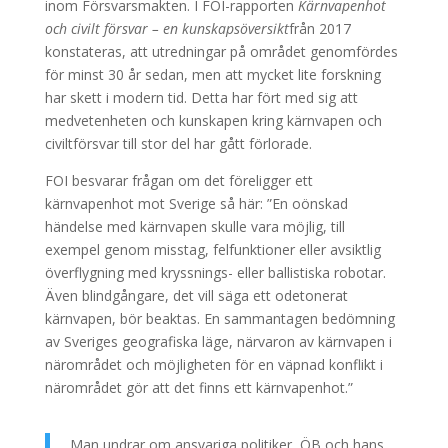
inom Försvarsmakten. I FOI-rapporten
Kärnvapenhot
och civilt försvar – en kunskapsöversikt
från 2017
konstateras, att utredningar på området genomfördes
för minst 30 år sedan, men att mycket lite forskning
har skett i modern tid. Detta har fört med sig att
medvetenheten och kunskapen kring kärnvapen och
civiltförsvar till stor del har gått förlorade.
FOI besvarar frågan om det föreligger ett
kärnvapenhot mot Sverige så här: ”En oönskad
händelse med kärnvapen skulle vara möjlig, till
exempel genom misstag, felfunktioner eller avsiktlig
överflygning med kryssnings- eller ballistiska robotar.
Även blindgångare, det vill säga ett odetonerat
kärnvapen, bör beaktas. En sammantagen bedömning
av Sveriges geografiska läge, närvaron av kärnvapen i
närområdet och möjligheten för en väpnad konflikt i
närområdet gör att det finns ett kärnvapenhot.”
Man undrar om ansvariga politiker, ÖB och hans