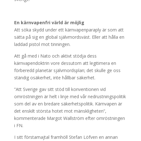
En kärnvapenfri värld är möjlig
Att söka skydd under ett kärnvapenparaply är som att
sätta på sig en global självmordsväst. Eller att hålla en
laddad pistol mot tinningen.
Att gå med i Nato och aktivt stödja dess
kärnvapendoktrin vore dessutom att legitimera en
förberedd planetär självmordsplan; det skulle ge oss
ständig osäkerhet, inte hållbar säkerhet.
”Att Sverige gav sitt stöd till konventionen vid
omröstningen är helt i linje med vår nedrustningspolitik
som del av en bredare säkerhetspolitik. Kärnvapen är
det enskilt största hotet mot mänskligheten”,
kommenterade Margot Wallström efter omröstningen
i FN.
I sitt förstamajtal framhöll Stefan Löfven en annan