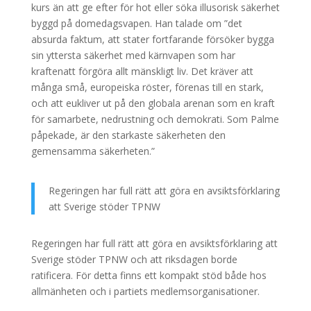
kurs än att ge efter för hot eller söka illusorisk säkerhet
byggd på domedagsvapen. Han talade om ”det
absurda faktum, att stater fortfarande försöker bygga
sin yttersta säkerhet med kärnvapen som har
kraftenatt förgöra allt mänskligt liv. Det kräver att
många små, europeiska röster, förenas till en stark,
och att eukliver ut på den globala arenan som en kraft
för samarbete, nedrustning och demokrati. Som Palme
påpekade, är den starkaste säkerheten den
gemensamma säkerheten.”
Regeringen har full rätt att göra en avsiktsförklaring
att Sverige stöder TPNW
Regeringen har full rätt att göra en avsiktsförklaring att
Sverige stöder TPNW och att riksdagen borde
ratificera. För detta finns ett kompakt stöd både hos
allmänheten och i partiets medlemsorganisationer.