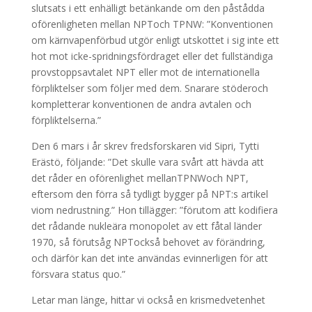
slutsats i ett enhälligt betänkande om den påstådda
oförenligheten mellan NPToch TPNW: ”Konventionen
om kärnvapenförbud utgör enligt utskottet i sig inte ett
hot mot icke-spridningsfördraget eller det fullständiga
provstoppsavtalet NPT eller mot de internationella
förpliktelser som följer med dem. Snarare stöderoch
kompletterar konventionen de andra avtalen och
förpliktelserna.”
Den 6 mars i år skrev fredsforskaren vid Sipri, Tytti
Erästö, följande: ”Det skulle vara svårt att hävda att
det råder en oförenlighet mellanTPNWoch NPT,
eftersom den förra så tydligt bygger på NPT:s artikel
viom nedrustning.” Hon tillägger: ”förutom att kodifiera
det rådande nukleära monopolet av ett fåtal länder
1970, så förutsåg NPTockså behovet av förändring,
och därför kan det inte användas evinnerligen för att
försvara status quo.”
Letar man länge, hittar vi också en krismedvetenhet