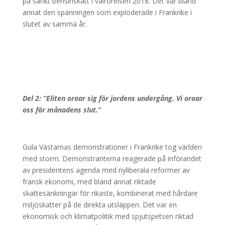
på sänkt bensinskatt i valrörelsen 2018. Det var bland
annat den spänningen som exploderade i Frankrike i
slutet av samma år.
Del 2: ”Eliten oroar sig för jordens undergång. Vi oroar
oss för månadens slut.”
Gula Västarnas demonstrationer i Frankrike tog världen
med storm. Demonstranterna reagerade på införandet
av presidentens agenda med nyliberala reformer av
fransk ekonomi, med bland annat riktade
skattesänkningar för rikaste, kombinerat med hårdare
miljöskatter på de direkta utsläppen. Det var en
ekonomisk och klimatpolitik med spjutspetsen riktad