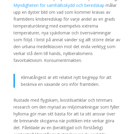
Myndigheten för samhällsskydd och beredskap
målar
upp en dyster bild om vad som kommer krävas av
framtidens krisberedskap för varje andel av en grads
temperaturökning med exempelvis extrema
temperaturer, nya sjukdomar och översvämningar
som följd. I brist på annat vänder sig allt större delar av
den urbana medelklassen mot det enda verktyg som
verkar stå dem till hands, nyliberalismens
favoritaktivism. Konsumentmakten.
Klimatångest är ett relativt nytt begrepp för att
beskriva en växande oro inför framtiden.
Rustade med flygskam, livsstilsartiklar och timmars
research om den myriad av miljömärkningar som fyller
hyllorna gör man sitt bästa för att ta sitt ansvar över
de brinnande skogarna när politiken inte verkar göra
det. Påeldade av en (berättigad och förståelig)