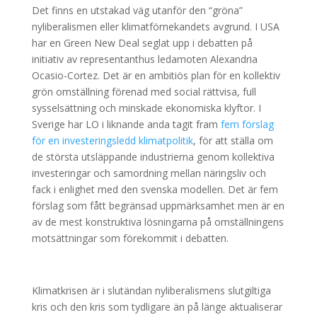
Det finns en utstakad väg utanför den “gröna”
nyliberalismen eller klimatförnekandets avgrund. I USA
har en Green New Deal seglat upp i debatten på
initiativ av representanthus ledamoten Alexandria
Ocasio-Cortez. Det är en ambitiös plan för en kollektiv
grön omställning förenad med social rättvisa, full
sysselsättning och minskade ekonomiska klyftor. I
Sverige har LO i liknande anda tagit fram
fem förslag
för en investeringsledd klimatpolitik
, för att ställa om
de största utsläppande industrierna genom kollektiva
investeringar och samordning mellan näringsliv och
fack i enlighet med den svenska modellen. Det är fem
förslag som fått begränsad uppmärksamhet men är en
av de mest konstruktiva lösningarna på omställningens
motsättningar som förekommit i debatten.
Klimatkrisen är i slutändan nyliberalismens slutgiltiga
kris och den kris som tydligare än på länge aktualiserar