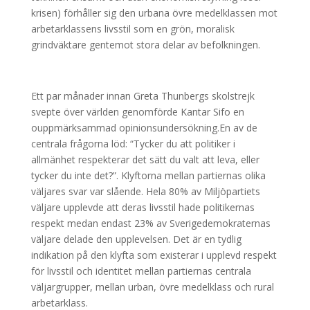
krisen) förhåller sig den urbana övre medelklassen mot
arbetarklassens livsstil som en grön, moralisk
grindväktare gentemot stora delar av befolkningen.
Ett par månader innan Greta Thunbergs skolstrejk
svepte över världen genomförde Kantar Sifo en
ouppmärksammad opinionsundersökning.En av de
centrala frågorna löd: “Tycker du att politiker i
allmänhet respekterar det sätt du valt att leva, eller
tycker du inte det?”. Klyftorna mellan partiernas olika
väljares svar var slående. Hela 80% av Miljöpartiets
väljare upplevde att deras livsstil hade politikernas
respekt medan endast 23% av Sverigedemokraternas
väljare delade den upplevelsen. Det är en tydlig
indikation på den klyfta som existerar i upplevd respekt
för livsstil och identitet mellan partiernas centrala
väljargrupper, mellan urban, övre medelklass och rural
arbetarklass.