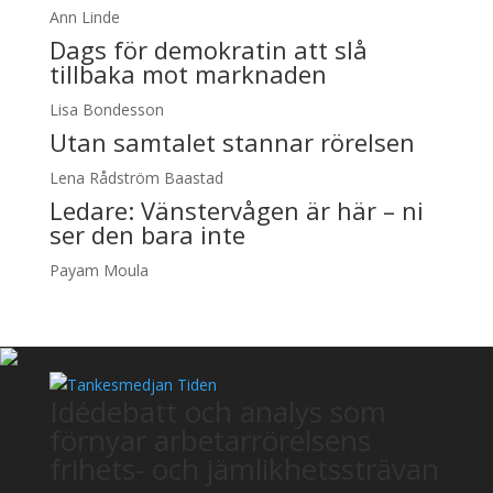
Ann Linde
Dags för demokratin att slå
tillbaka mot marknaden
Lisa Bondesson
Utan samtalet stannar rörelsen
Lena Rådström Baastad
Ledare:
Vänstervågen är här – ni
ser den bara inte
Payam Moula
Idédebatt och analys som
förnyar arbetarrörelsens
frihets- och jämlikhetssträvan