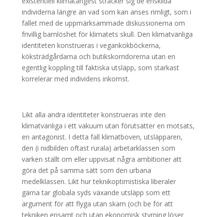
existentiell klimatångest sträcker sig de enskilda
individerna längre än vad som kan anses rimligt, som i
fallet med de uppmärksammade diskussionerna om
frivillig barnlöshet för klimatets skull. Den klimatvänliga
identiteten konstrueras i vegankokböckerna,
köksträdgårdarna och butikskorridorerna utan en
egentlig koppling till faktiska utsläpp, som starkast
korrelerar med individens inkomst.
Likt alla andra identiteter konstrueras inte den
klimatvänliga i ett vakuum utan förutsätter en motsats,
en antagonist. I detta fall klimatboven, utsläpparen,
den (i nidbilden oftast rurala) arbetarklassen som
varken ställt om eller uppvisat några ambitioner att
göra det på samma sätt som den urbana
medelklassen. Likt hur teknikoptimistiska liberaler
gärna tar globala syds växande utsläpp som ett
argument för att flyga utan skam (och be för att
tekniken ensamt och utan ekonomisk styrning löser