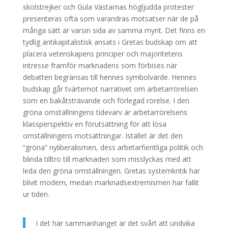
skolstrejker och Gula Västarnas högljudda protester
presenteras ofta som varandras motsatser när de på
många sätt är varsin sida av samma mynt. Det finns en
tydlig antikapitalistisk ansats i Gretas budskap om att
placera vetenskapens principer och majoritetens
intresse framför marknadens som förbises när
debatten begränsas till hennes symbolvärde. Hennes
budskap går tvärtemot narrativet om arbetarrörelsen
som en bakåtsträvande och förlegad rörelse. I den
gröna omställningens tidevarv är arbetarrörelsens
klassperspektiv en förutsättning för att lösa
omställningens motsättningar. Istället är det den
“gröna” nyliberalismen, dess arbetarfientliga politik och
blinda tilltro till marknaden som misslyckas med att
leda den gröna omställningen. Gretas systemkritik har
blivit modern, medan marknadsextremismen har fallit
ur tiden.
I det här sammanhanget är det svårt att undvika