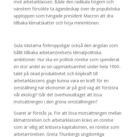
mot arbetarklassen. Både den radikala högern och
vänstern försökte ta ägandeskap över de populistiska
upploppen som tvingade president Macron att dra
tillbaka klimatskatter och höja minimilönen.
Gula Västarna förkroppsligar också den ängslan som
hållit tillbaka arbetarrörelsens klimatpolitiska
ambitioner. Hur ska en politisk rörelse som spenderat
en stor andel av sin uppmärksamhet under hela 1900-
talet på ökad produktivitet och köpkraft till
arbetarklassens gagn kunna vara en kraft för en
omställning när ekonomin är på god väg att förstöra
vår ekologi? Går det överhuvudtaget att lösa
motsättningen i den gröna omställningen?
Svaret är förstås ja. För att lösa motsättningen mellan
klimatrörelsen och arbetarklassen krävs en rörelse
som är villig att kritisera kapitalismen, en rörelse som
arbetarrörelsen. Greta Thunbergs ungdomliga