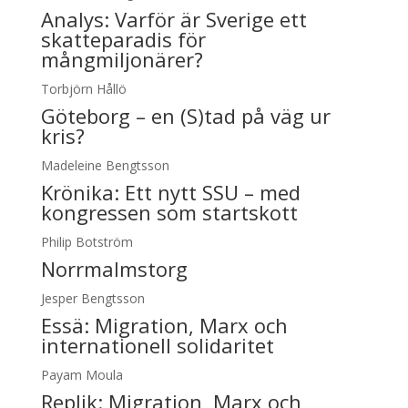
Analys:
Varför är Sverige ett
skatteparadis för
mångmiljonärer?
Torbjörn Hållö
Göteborg – en (S)tad på väg ur
kris?
Madeleine Bengtsson
Krönika:
Ett nytt SSU – med
kongressen som startskott
Philip Botström
Norrmalmstorg
Jesper Bengtsson
Essä:
Migration, Marx och
internationell solidaritet
Payam Moula
Replik:
Migration, Marx och