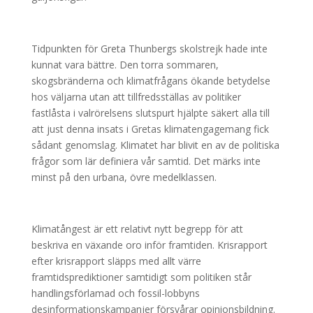
Tidpunkten för Greta Thunbergs skolstrejk hade inte
kunnat vara bättre. Den torra sommaren,
skogsbränderna och klimatfrågans ökande betydelse
hos väljarna utan att tillfredsställas av politiker
fastlåsta i valrörelsens slutspurt hjälpte säkert alla till
att just denna insats i Gretas klimatengagemang fick
sådant genomslag. Klimatet har blivit en av de politiska
frågor som lär definiera vår samtid. Det märks inte
minst på den urbana, övre medelklassen.
Klimatångest är ett relativt nytt begrepp för att
beskriva en växande oro inför framtiden. Krisrapport
efter krisrapport släpps med allt värre
framtidsprediktioner samtidigt som politiken står
handlingsförlamad och fossil-lobbyns
desinformationskampanjer försvårar opinionsbildning.