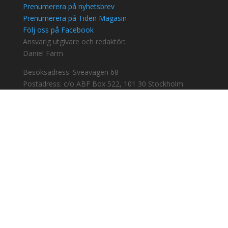
Prenumerera på nyhetsbrev
Prenumerera på Tiden Magasin
Följ oss på Facebook
Ansvarig utgivare och redaktör:
Daniel Färm
Besöksadress: Sveavägen 68
Postadress: c/o ABF Box 522, 101 30 Stockholm