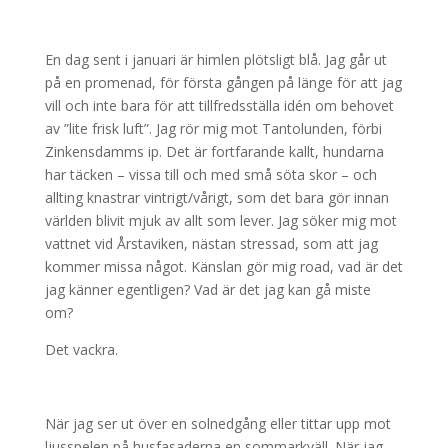
En dag sent i januari är himlen plötsligt blå. Jag går ut
på en promenad, för första gången på länge för att jag
vill och inte bara för att tillfredsställa idén om behovet
av ”lite frisk luft”. Jag rör mig mot Tantolunden, förbi
Zinkensdamms ip. Det är fortfarande kallt, hundarna
har täcken – vissa till och med små söta skor – och
allting knastrar vintrigt/vårigt, som det bara gör innan
världen blivit mjuk av allt som lever. Jag söker mig mot
vattnet vid Årstaviken, nästan stressad, som att jag
kommer missa något. Känslan gör mig road, vad är det
jag känner egentligen? Vad är det jag kan gå miste
om?
Det vackra.
När jag ser ut över en solnedgång eller tittar upp mot
ljusspelen på husfasaderna en sommarkväll. När jag