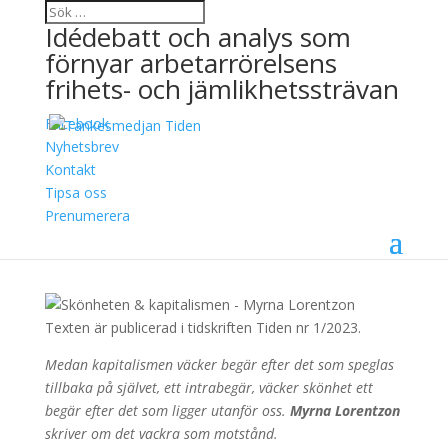
Idédebatt och analys som
förnyar arbetarrörelsens
frihets- och jämlikhetssträvan
Facebook
Skönheten &
Nyhetsbrev
Kontakt
kapitalismen
Tipsa oss
Prenumerera
13 april, 2023
Myrna Lorentzon
Texten är publicerad i tidskriften Tiden nr 1/2023.
Medan kapitalismen väcker begär efter det som speglas
tillbaka på självet, ett intrabegär, väcker skönhet ett
begär efter det som ligger utanför oss.
Myrna Lorentzon
skriver om det vackra som motstånd.