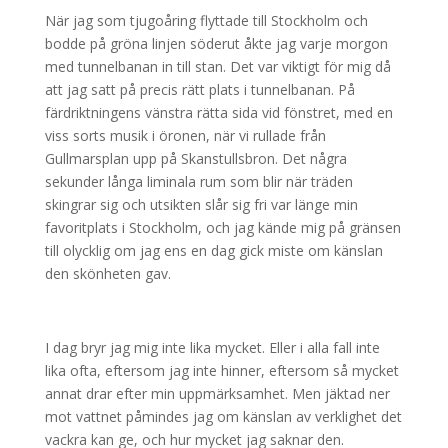
När jag som tjugoåring flyttade till Stockholm och
bodde på gröna linjen söderut åkte jag varje morgon
med tunnelbanan in till stan. Det var viktigt för mig då
att jag satt på precis rätt plats i tunnelbanan. På
färdriktningens vänstra rätta sida vid fönstret, med en
viss sorts musik i öronen, när vi rullade från
Gullmarsplan upp på Skanstullsbron. Det några
sekunder långa liminala rum som blir när träden
skingrar sig och utsikten slår sig fri var länge min
favoritplats i Stockholm, och jag kände mig på gränsen
till olycklig om jag ens en dag gick miste om känslan
den skönheten gav.
I dag bryr jag mig inte lika mycket. Eller i alla fall inte
lika ofta, eftersom jag inte hinner, eftersom så mycket
annat drar efter min uppmärksamhet. Men jäktad ner
mot vattnet påmindes jag om känslan av verklighet det
vackra kan ge, och hur mycket jag saknar den.