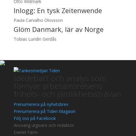
Otto Widmark
Inlogg:
En tysk Zeitenwende
Paula Carvalho Olovsson
Glöm Danmark, lär av Norge
Tobias Lundin Gerdås
Idédebatt och analys som
förnyar arbetarrörelsens
frihets- och jämlikhetssträvan
Prenumerera på nyhetsbrev
Prenumerera på Tiden Magasin
Följ oss på Facebook
Ansvarig utgivare och redaktör:
Daniel Färm