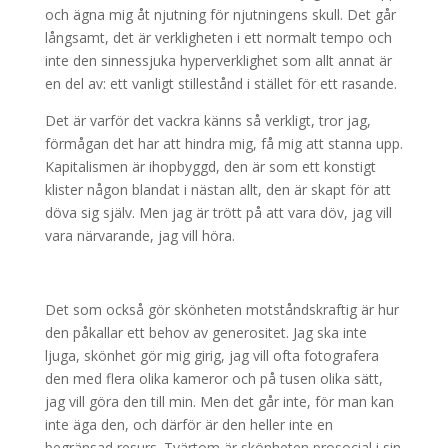
och ägna mig åt njutning för njutningens skull. Det går
långsamt, det är verkligheten i ett normalt tempo och
inte den sinnessjuka hyperverklighet som allt annat är
en del av: ett vanligt stillestånd i stället för ett rasande.
Det är varför det vackra känns så verkligt, tror jag,
förmågan det har att hindra mig, få mig att stanna upp.
Kapitalismen är ihopbyggd, den är som ett konstigt
klister någon blandat i nästan allt, den är skapt för att
döva sig själv. Men jag är trött på att vara döv, jag vill
vara närvarande, jag vill höra.
Det som också gör skönheten motståndskraftig är hur
den påkallar ett behov av generositet. Jag ska inte
ljuga, skönhet gör mig girig, jag vill ofta fotografera
den med flera olika kameror och på tusen olika sätt,
jag vill göra den till min. Men det går inte, för man kan
inte äga den, och därför är den heller inte en
begränsad resurs. Tvärtom är skönheten prosocial i sin