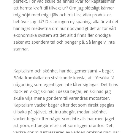
perfekt. För vad skulle då finnas kvar för kapitalismen
att hämta kraft till tillväxt ur? Om jag plötsligt känner
mig nöjd med mig själv och mitt liv, vilka produkter
behöver jag då? Det är ingen ny spaning, alla är vid det
här laget medvetna om hur nödvändigt det är för vårt
ekonomiska system att det alltid finns fler onödiga
saker att spendera tid och pengar på. Så länge vi inte
stannar.
Kapitalism och skönhet har det gemensamt – begär.
Båda framkallar en sträckande känsla, att försöka få
någonting som egentligen inte låter sig ägas. Det finns
dock en viktig skillnad i dessa begär, en skillnad jag
skulle vilja mena gör dem till varandras motsatser.
Kapitalism väcker begär efter det som direkt speglas
tillbaka på självet, ett intrabegär, medan skönhet
väcker begär efter något som inte alls har med jaget
att göra, ett begär efter det som ligger utanför. Det
vackra gör mig intresserad av världen omkring mig, när