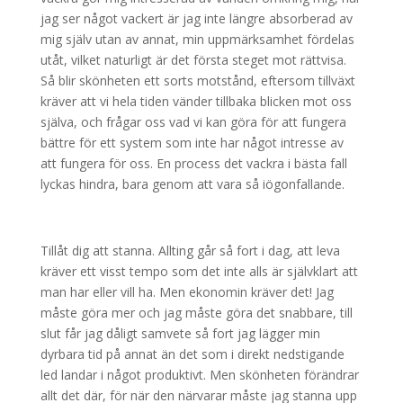
jag ser något vackert är jag inte längre absorberad av
mig själv utan av annat, min uppmärksamhet fördelas
utåt, vilket naturligt är det första steget mot rättvisa.
Så blir skönheten ett sorts motstånd, eftersom tillväxt
kräver att vi hela tiden vänder tillbaka blicken mot oss
själva, och frågar oss vad vi kan göra för att fungera
bättre för ett system som inte har något intresse av
att fungera för oss. En process det vackra i bästa fall
lyckas hindra, bara genom att vara så iögonfallande.
Tillåt dig att stanna. Allting går så fort i dag, att leva
kräver ett visst tempo som det inte alls är självklart att
man har eller vill ha. Men ekonomin kräver det! Jag
måste göra mer och jag måste göra det snabbare, till
slut får jag dåligt samvete så fort jag lägger min
dyrbara tid på annat än det som i direkt nedstigande
led landar i något produktivt. Men skönheten förändrar
allt det där, för när den närvarar måste jag stanna upp