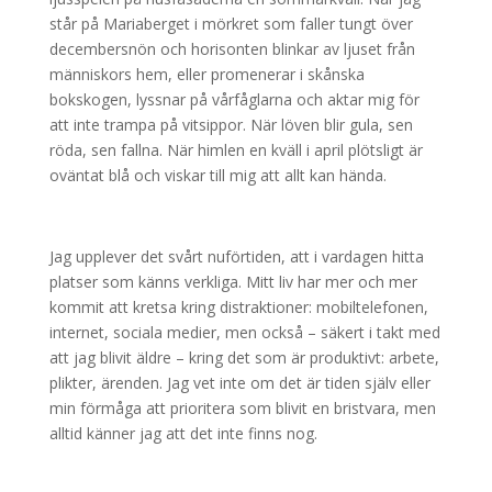
står på Mariaberget i mörkret som faller tungt över
decembersnön och horisonten blinkar av ljuset från
människors hem, eller promenerar i skånska
bokskogen, lyssnar på vårfåglarna och aktar mig för
att inte trampa på vitsippor. När löven blir gula, sen
röda, sen fallna. När himlen en kväll i april plötsligt är
oväntat blå och viskar till mig att allt kan hända.
Jag upplever det svårt nuförtiden, att i vardagen hitta
platser som känns verkliga. Mitt liv har mer och mer
kommit att kretsa kring distraktioner: mobiltelefonen,
internet, sociala medier, men också – säkert i takt med
att jag blivit äldre – kring det som är produktivt: arbete,
plikter, ärenden. Jag vet inte om det är tiden själv eller
min förmåga att prioritera som blivit en bristvara, men
alltid känner jag att det inte finns nog.