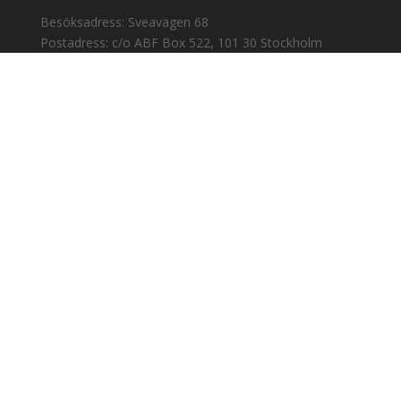
Besöksadress: Sveavägen 68
Postadress: c/o ABF Box 522, 101 30 Stockholm