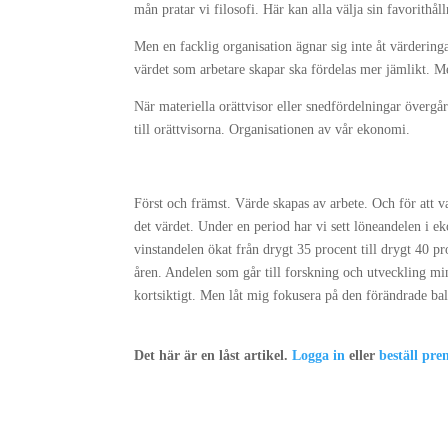
mån pratar vi filosofi. Här kan alla välja sin favorithål
Men en facklig organisation ägnar sig inte åt värderinga
värdet som arbetare skapar ska fördelas mer jämlikt. M
När materiella orättvisor eller snedfördelningar övergå
till orättvisorna. Organisationen av vår ekonomi.
Först och främst. Värde skapas av arbete. Och för att 
det värdet. Under en period har vi sett löneandelen i ek
vinstandelen ökat från drygt 35 procent till drygt 40 p
åren. Andelen som går till forskning och utveckling min
kortsiktigt. Men låt mig fokusera på den förändrade b
Det här är en låst artikel.
Logga in
eller
beställ pr