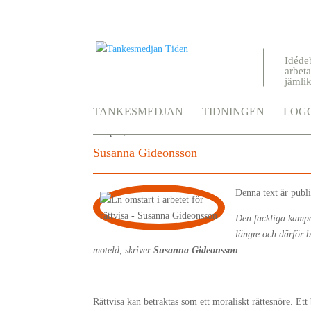
Idéde
arbeta
jämli
En omstart i arbetet för rä
TANKESMEDJAN
TIDNINGEN
LOGG
13 april, 2023
Susanna Gideonsson
Denna text är publi
Den fackliga kampe
längre och därför b
moteld, skriver
Susanna Gideonsson
.
Rättvisa kan betraktas som ett moraliskt rättesnöre. Ett