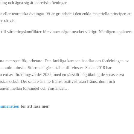
lning och ägna sig åt teoretiska övningar.
r eller teoretiska övningar. Vi är grundade i den enkla materiella principen att
er rättvist.
r till värderingskonflikter försvinner något mycket viktigt. Nämligen upphovet
vara mer specifik, arbetare. Den fackliga kampen handlar om fördelningen av
onomin minska. Större del går i stället till vinster. Sedan 2018 har
rocent av förädlingsvärdet 2022, med en särskilt hög ökning de senaste två
skar också. Det senare är inte främst orättvist utan främst dumt och
alansen mellan löneandel och vinstandel…
enumeration
för att läsa mer.