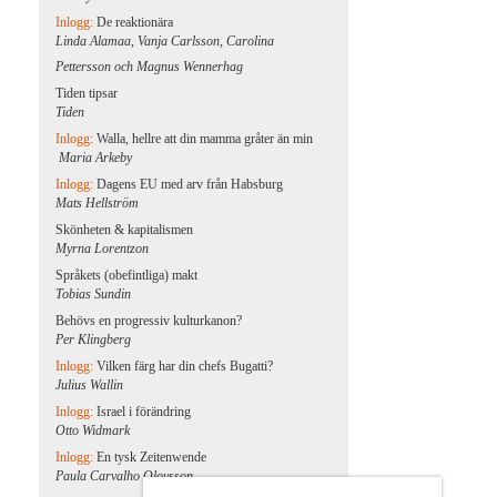
Inlogg:
De reaktionära
Linda Alamaa, Vanja Carlsson, Carolina
Pettersson och Magnus Wennerhag
Tiden tipsar
Tiden
Inlogg:
Walla, hellre att din mamma gråter än min
Maria Arkeby
Inlogg:
Dagens EU med arv från Habsburg
Mats Hellström
Skönheten & kapitalismen
Myrna Lorentzon
Språkets (obefintliga) makt
Tobias Sundin
Behövs en progressiv kulturkanon?
Per Klingberg
Inlogg:
Vilken färg har din chefs Bugatti?
Julius Wallin
Inlogg:
Israel i förändring
Otto Widmark
Inlogg:
En tysk Zeitenwende
Paula Carvalho Olovsson