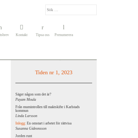
tsbrev
Kontakt
Tipsa oss
Prenumerera
Tiden nr 1, 2023
Säger någon som det är?
Payam Moula
Från mumintrollen till maktskifte i Karlstads
kommun
Linda Larsson
Inlogg:
En omstart i arbetet för rättvisa
Susanna Gideonsson
Jorden runt