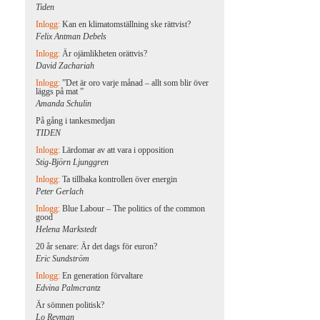
Tiden
Inlogg:
Kan en klimatomställning ske rättvist?
Felix Antman Debels
Inlogg:
Är ojämlikheten orättvis?
David Zachariah
Inlogg:
”Det är oro varje månad – allt som blir över
läggs på mat ”
Amanda Schulin
På gång i tankesmedjan
TIDEN
Inlogg:
Lärdomar av att vara i opposition
Stig-Björn Ljunggren
Inlogg:
Ta tillbaka kontrollen över energin
Peter Gerlach
Inlogg:
Blue Labour – The politics of the common
good
Helena Markstedt
20 år senare: Är det dags för euron?
Eric Sundström
Inlogg:
En generation förvaltare
Edvina Palmcrantz
Är sömnen politisk?
Lo Reyman