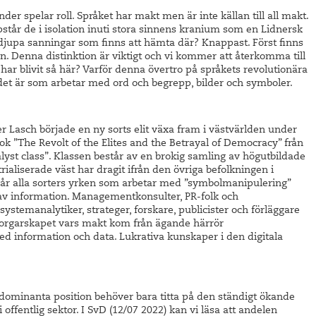
der spelar roll. Språket har makt men är inte källan till all makt.
tår de i isolation inuti stora sinnens kranium som en Lidnersk
djupa sanningar som finns att hämta där? Knappast. Först finns
n. Denna distinktion är viktigt och vi kommer att återkomma till
 har blivit så här? Varför denna övertro på språkets revolutionära
a det är som arbetar med ord och begrepp, bilder och symboler.
r Lasch började en ny sorts elit växa fram i västvärlden under
bok ”The Revolt of the Elites and the Betrayal of Democracy” från
lyst class”. Klassen består av en brokig samling av högutbildade
aliserade väst har dragit ifrån den övriga befolkningen i
ngår alla sorters yrken som arbetar med ”symbolmanipulering”
 av information. Managementkonsulter, PR-folk och
stemanalytiker, strateger, forskare, publicister och förläggare
ka borgarskapet vars makt kom från ägande härrör
ed information och data. Lukrativa kunskaper i den digitala
 dominanta position behöver bara titta på den ständigt ökande
fentlig sektor. I SvD (12/07 2022) kan vi läsa att andelen