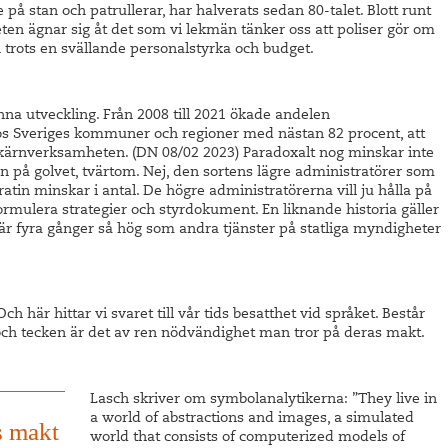
te på stan och patrullerar, har halverats sedan 80-talet. Blott runt
ten ägnar sig åt det som vi lekmän tänker oss att poliser gör om
h trots en svällande personalstyrka och budget.
a utveckling. Från 2008 till 2021 ökade andelen
 hos Sveriges kommuner och regioner med nästan 82 procent, att
kärnverksamheten. (DN 08/02 2023) Paradoxalt nog minskar inte
n på golvet, tvärtom. Nej, den sortens lägre administratörer som
tin minskar i antal. De högre administratörerna vill ju hålla på
ormulera strategier och styrdokument. En liknande historia gäller
är fyra gånger så hög som andra tjänster på statliga myndigheter
ch här hittar vi svaret till vår tids besatthet vid språket. Består
 och tecken är det av ren nödvändighet man tror på deras makt.
Lasch skriver om symbolanalytikerna: ”They live in
a world of abstractions and images, a simulated
s makt
world that consists of computerized models of