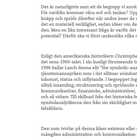
Det är naturligtvis sant att de begrepp vi använ
För varifrån kommer våra ord och tankar? Upps
knäpp och sprids därefter när andra inser de 
det en materiell verklighet, sedan idéer om de
den. Men en lika intressant fråga är varför det
potential? Därför ska vi först undersöka vilk
Enligt den amerikanska historikern Christophe
det sena 1900-talet. I sin kusligt förutseende 
1996 kallar Lasch denna elit ”the symbolic-ana
tjänstemannayrken som i det alltmer avindustri
inkomst, status och inflytande. I begreppet i
alltså insamling, strukturering och spridande
kommunikatörer, finansmän, administratörer, sy
och så vidare. Till skillnad från det historis
symbolanalytikerna den från sin skicklighet m
tidsåldern.
Den som tvivlar på denna klass existens eller
mängden administration och kommunikation i of