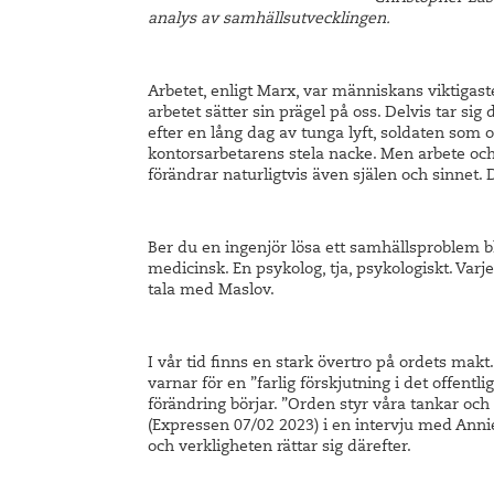
analys av samhällsutvecklingen.
Arbetet, enligt Marx, var människans viktigas
arbetet sätter sin prägel på oss. Delvis tar sig
efter en lång dag av tunga lyft, soldaten som of
kontorsarbetarens stela nacke. Men arbete och
förändrar naturligtvis även själen och sinnet.
Ber du en ingenjör lösa ett samhällsproblem b
medicinsk. En psykolog, tja, psykologiskt. Varj
tala med Maslov.
I vår tid finns en stark övertro på ordets mak
varnar för en ”farlig förskjutning i det offentl
förändring börjar. ”Orden styr våra tankar och
(Expressen 07/02 2023) i en intervju med Ann
och verkligheten rättar sig därefter.