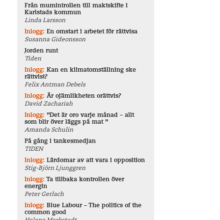
Från mumintrollen till maktskifte i
Karlstads kommun
Linda Larsson
Inlogg:
En omstart i arbetet för rättvisa
Susanna Gideonsson
Jorden runt
Tiden
Inlogg:
Kan en klimatomställning ske
rättvist?
Felix Antman Debels
Inlogg:
Är ojämlikheten orättvis?
David Zachariah
Inlogg:
”Det är oro varje månad – allt
som blir över läggs på mat ”
Amanda Schulin
På gång i tankesmedjan
TIDEN
Inlogg:
Lärdomar av att vara i opposition
Stig-Björn Ljunggren
Inlogg:
Ta tillbaka kontrollen över
energin
Peter Gerlach
Inlogg:
Blue Labour – The politics of the
common good