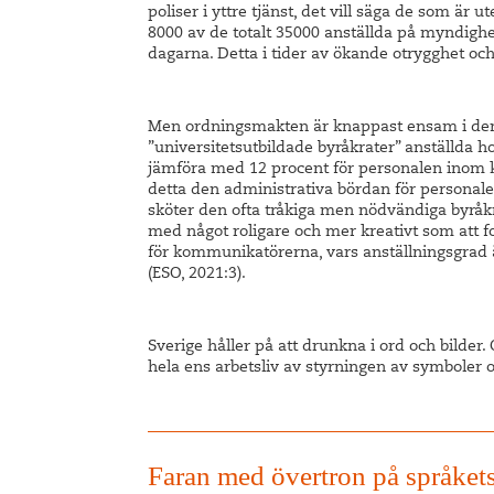
poliser i yttre tjänst, det vill säga de som är u
8000 av de totalt 35000 anställda på myndighe
dagarna. Detta i tider av ökande otrygghet oc
Men ordningsmakten är knappast ensam i denn
”universitetsutbildade byråkrater” anställda
jämföra med 12 procent för personalen inom 
detta den administrativa bördan för personale
sköter den ofta tråkiga men nödvändiga byråkra
med något roligare och mer kreativt som att f
för kommunikatörerna, vars anställningsgrad 
(ESO, 2021:3).
Sverige håller på att drunkna i ord och bilder. O
hela ens arbetsliv av styrningen av symboler
Faran med övertron på språket