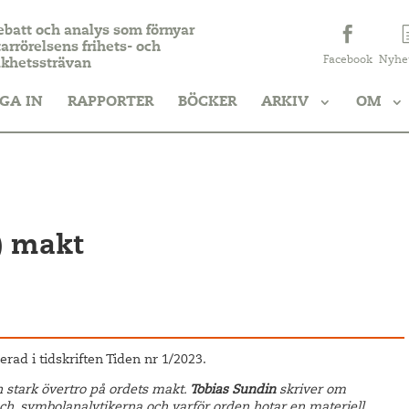
ebatt och analys som förnyar
arrörelsens frihets- och
Facebook
Nyhe
ikhetssträvan
GA IN
RAPPORTER
BÖCKER
ARKIV
OM
a) makt
erad i tidskriften Tiden nr 1/2023.
en stark övertro på ordets makt.
Tobias Sundin
skriver om
ch, symbolanalytikerna och varför orden hotar en materiell