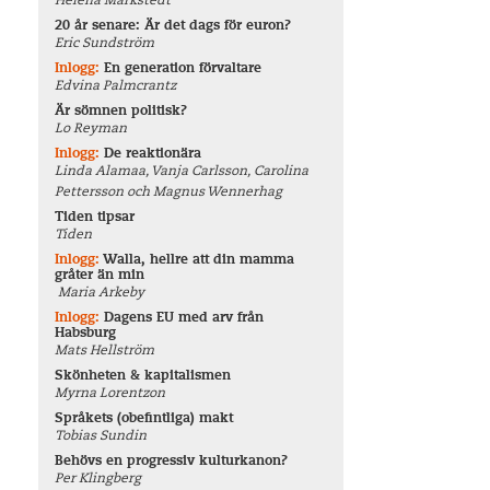
Helena Markstedt
20 år senare: Är det dags för euron?
Eric Sundström
Inlogg:
En generation förvaltare
Edvina Palmcrantz
Är sömnen politisk?
Lo Reyman
Inlogg:
De reaktionära
Linda Alamaa, Vanja Carlsson, Carolina
Pettersson och Magnus Wennerhag
Tiden tipsar
Tiden
Inlogg:
Walla, hellre att din mamma
gråter än min
Maria Arkeby
Inlogg:
Dagens EU med arv från
Habsburg
Mats Hellström
Skönheten & kapitalismen
Myrna Lorentzon
Språkets (obefintliga) makt
Tobias Sundin
Behövs en progressiv kulturkanon?
Per Klingberg