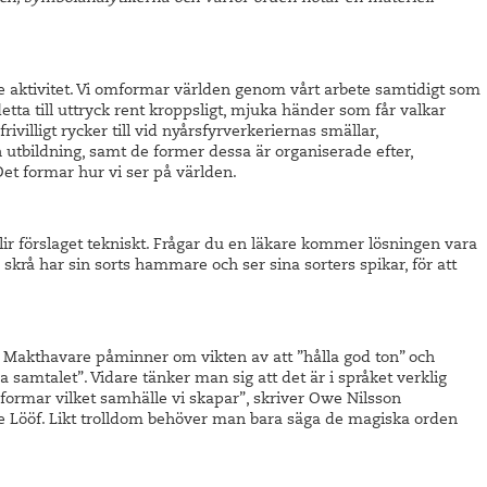
te aktivitet. Vi omformar världen genom vårt arbete samtidigt som
 detta till uttryck rent kroppsligt, mjuka händer som får valkar
rivilligt rycker till vid nyårsfyrverkeriernas smällar,
 utbildning, samt de former dessa är organiserade efter,
 Det formar hur vi ser på världen.
lir förslaget tekniskt. Frågar du en läkare kommer lösningen vara
e skrå har sin sorts hammare och ser sina sorters spikar, för att
t. Makthavare påminner om vikten av att ”hålla god ton” och
iga samtalet”. Vidare tänker man sig att det är i språket verklig
 formar vilket samhälle vi skapar”, skriver Owe Nilsson
ie Lööf. Likt trolldom behöver man bara säga de magiska orden