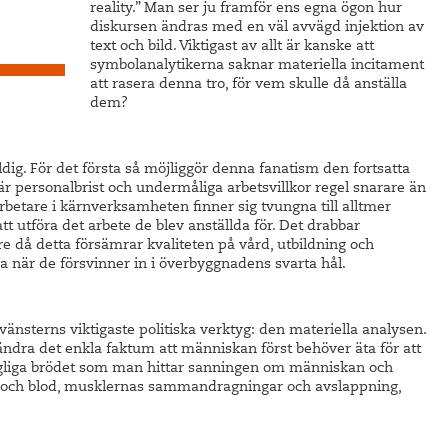
reality.”
Man ser ju framför ens egna ögon hur
diskursen ändras med en väl avvägd injektion av
text och bild. Viktigast av allt är kanske att
symbolanalytikerna saknar materiella incitament
att rasera denna tro, för vem skulle då anställa
dem?
dig. För det första så möjliggör denna fanatism den fortsatta
är personalbrist och undermåliga arbetsvillkor regel snarare än
rbetare i kärnverksamheten finner sig tvungna till alltmer
tt utföra det arbete de blev anställda för. Det drabbar
å detta försämrar kvaliteten på vård, utbildning och
a när de försvinner in i överbyggnadens svarta hål.
vänsterns viktigaste politiska verktyg: den materiella analysen.
ändra det enkla faktum att människan först behöver äta för att
dagliga brödet som man hittar sanningen om människan och
tt och blod, musklernas sammandragningar och avslappning,