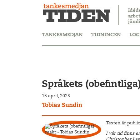
Idéd
arbet
jäml
TANKESMEDJAN
TIDNINGEN
LOG
Språkets (obefintlig
13 april, 2023
Tobias Sundin
Texten är public
I vår tid finns 
Christopher Las