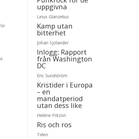
uppgivna
Linus Glanzelius
Kamp utan
för
bitterhet
n
Johan Sjölander
Inlogg:
Rapport
från Washington
as
DC
Eric Sundström
Kristider i Europa
– en
mandatperiod
utan dess like
Heléne Fritzon
Ris och ros
Tiden