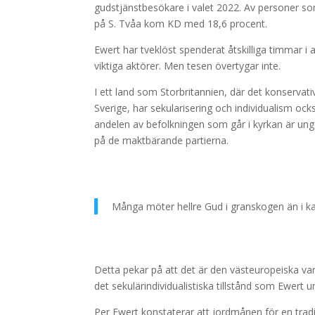
gudstjänstbesökare i valet 2022. Av personer s
på S. Tvåa kom KD med 18,6 procent.
Ewert har tveklöst spenderat åtskilliga timmar i
viktiga aktörer. Men tesen övertygar inte.
I ett land som Storbritannien, där det konserva
Sverige, har sekularisering och individualism oc
andelen av befolkningen som går i kyrkan är ungefä
på de maktbärande partierna.
Många möter hellre Gud i granskogen än i ka
Detta pekar på att det är den västeuropeiska varia
det sekulärindividualistiska tillstånd som Ewert 
Per Ewert konstaterar att jordmånen för en traditi