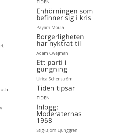
TIDEN
a
Enhörningen som
befinner sig i kris
i
Payam Moula
Borgerligheten
har nyktrat till
rt
Adam Cwejman
Ett parti i
gungning
Ulrica Schenström
Tiden tipsar
n och
TIDEN
Inlogg:
av
Moderaternas
1968
Stig-Björn Ljunggren