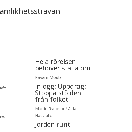
jämlikhetssträvan
Tiden nr 4/2023
Hela rörelsen
behöver ställa om
Payam Moula
Inlogg:
Uppdrag:
tade
.
Stoppa stölden
från folket
Martin Rynoson/ Aida
Hadzialic
ret
Jorden runt