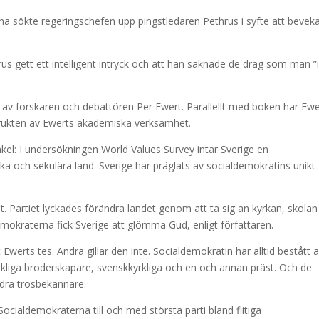
 sökte regeringschefen upp pingstledaren Pethrus i syfte att bevek
us gett ett intelligent intryck och att han saknade de drag som man ”
av forskaren och debattören Per Ewert. Parallellt med boken har Ewe
frukten av Ewerts akademiska verksamhet.
el: I undersökningen World Values Survey intar Sverige en
ka och sekulära land. Sverige har präglats av socialdemokratins unikt
et. Partiet lyckades förändra landet genom att ta sig an kyrkan, skola
okraterna fick Sverige att glömma Gud, enligt författaren.
Ewerts tes. Andra gillar den inte. Socialdemokratin har alltid bestått 
kyrkliga broderskapare, svenskkyrkliga och en och annan präst. Och de
ndra trosbekännare.
Socialdemokraterna till och med största parti bland flitiga