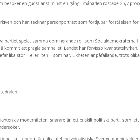
om besöker en gudstjänst minst en gång i månaden röstade 25,7 proc
 arkiven och han tecknar personporträtt som fördjupar förståelsen för
tiva partiet spelat samma dominerande roll som Socialdemokraterna i
kså kommit att prägla samhället. Landet har förvisso kvar statskyrkan
r lika stor – eller liten – som här. Likheten är påfallande, trots olika
tedralen.
nten av moderniteten, snarare än ett enskilt politiskt parti, som lett t
undersöker.
onell kristendom är dålig i det individualistiska Sverige där hierarkier