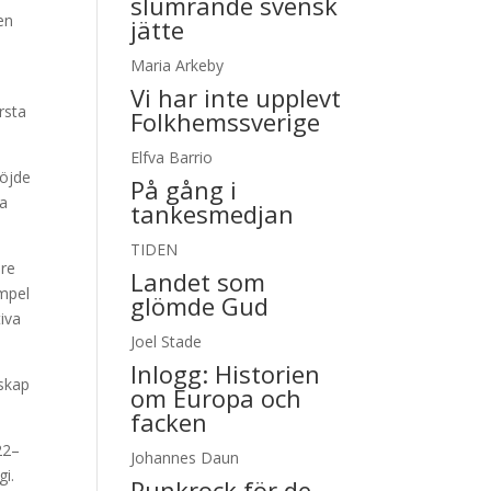
slumrande svensk
en
jätte
Maria Arkeby
Vi har inte upplevt
rsta
Folkhemssverige
Elfva Barrio
höjde
På gång i
la
tankesmedjan
TIDEN
nre
Landet som
empel
glömde Gud
iva
Joel Stade
Inlogg:
Historien
nskap
om Europa och
facken
22–
Johannes Daun
gi.
Punkrock för de