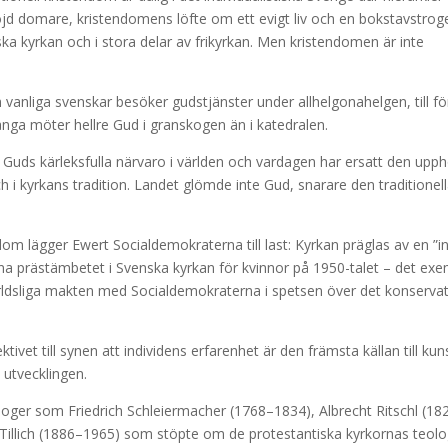
 domare, kristendomens löfte om ett evigt liv och en bokstavstrog
ska kyrkan och i stora delar av frikyrkan. Men kristendomen är inte
anliga svenskar besöker gudstjänster under allhelgonahelgen, till fö
ånga möter hellre Gud i granskogen än i katedralen.
h Guds kärleksfulla närvaro i världen och vardagen har ersatt den upp
 i kyrkans tradition. Landet glömde inte Gud, snarare den traditionel
ndom lägger Ewert Socialdemokraterna till last: Kyrkan präglas av en ”i
pna prästämbetet i Svenska kyrkan för kvinnor på 1950-talet – det ex
rldsliga makten med Socialdemokraterna i spetsen över det konservat
ivet till synen att individens erfarenhet är den främsta källan till ku
 utvecklingen.
eologer som Friedrich Schleiermacher (1768–1834), Albrecht Ritschl (18
Tillich (1886–1965) som stöpte om de protestantiska kyrkornas teolo