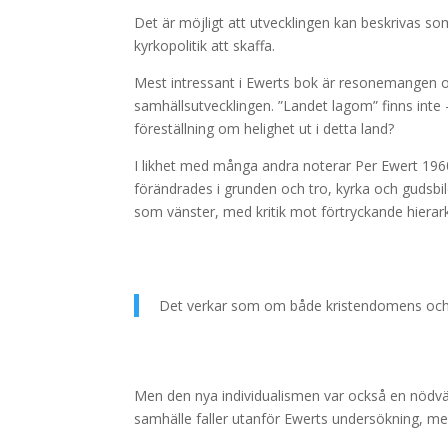
Det är möjligt att utvecklingen kan beskrivas s
kyrkopolitik att skaffa.
Mest intressant i Ewerts bok är resonemangen o
samhällsutvecklingen. ”Landet lagom” finns inte
föreställning om helighet ut i detta land?
I likhet med många andra noterar Per Ewert 1960
förändrades i grunden och tro, kyrka och gudsbi
som vänster, med kritik mot förtryckande hierark
Det verkar som om både kristendomens och v
Men den nya individualismen var också en nödvänd
samhälle faller utanför Ewerts undersökning, men 