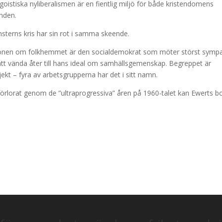
goistiska nyliberalismen är en fientlig miljö för både kristendomens
anden.
terns kris har sin rot i samma skeende.
onen om folkhemmet är den socialdemokrat som möter störst sympat
tt vända åter till hans ideal om samhällsgemenskap. Begreppet är
jekt – fyra av arbetsgrupperna har det i sitt namn.
örlorat genom de ”ultraprogressiva” åren på 1960-talet kan Ewerts b