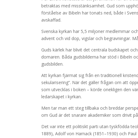
betraktas med misstänksamhet. Gud som upphöjd
förståelse av Bibeln har tonats ned, både i Sven
avskaffad.
Svenska kyrkan har 5,5 miljoner medlemmar och v
advent och vid dop, vigslar och begravningar. M
Guds kärlek har blivit det centrala budskapet oc
domaren. Båda gudsbilderna har stöd i Bibeln och
gudsbilden.
Att kyrkan fjärmat sig från en traditionell kriste
sekularisering”. När det gäller frågan om att öp
som utvecklas i boken – körde onekligen den vä
ledarskapet i kyrkan.
Men tar man ett steg tillbaka och breddar perspekt
om Gud är det snarare akademiker som drivit på
Det var inte ett politiskt parti utan tyskfödda t
1889), Adolf von Harnack (1851–1930) och Paul 