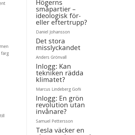
Högerns
ent
småpartier –
ideologisk för-
eller eftertrupp?
Daniel Johansson
Det stora
misslyckandet
, men
 färg
Anders Grönvall
Inlogg:
Kan
tekniken rädda
klimatet?
Marcus Lindeberg Goñi
Inlogg:
En grön
revolution utan
invånare?
ill
Samuel Pettersson
Tesla väcker en