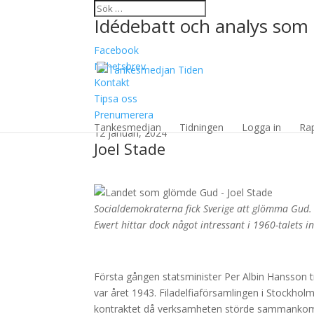
Idédebatt och analys som 
Facebook
Nyhetsbrev
Kontakt
Tipsa oss
Landet som glömde 
Prenumerera
Tankesmedjan
Tidningen
Logga in
Ra
12 januari, 2024
Joel Stade
Socialdemokraterna fick Sverige att glömma Gud. 
Ewert hittar dock något intressant i 1960-talets i
Första gången statsminister Per Albin Hansson t
var året 1943. Filadelfiaförsamlingen i Stockholm
kontraktet då verksamheten störde sammankom