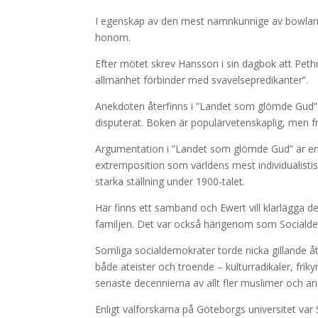
I egenskap av den mest namnkunnige av bowlarna
honom.
Efter mötet skrev Hansson i sin dagbok att Pethr
allmänhet förbinder med svavelsepredikanter”.
Anekdoten återfinns i ”Landet som glömde Gud” 
disputerat. Boken är populärvetenskaplig, men 
Argumentation i ”Landet som glömde Gud” är enk
extremposition som världens mest individualistis
starka ställning under 1900-talet.
Här finns ett samband och Ewert vill klarlägga d
familjen. Det var också härigenom som Socialdem
Somliga socialdemokrater torde nicka gillande åt 
både ateister och troende – kulturradikaler, fri
senaste decennierna av allt fler muslimer och a
Enligt valforskarna på Göteborgs universitet var 