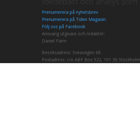
Idédebatt och analys som 
Prenumerera på nyhetsbrev
Prenumerera på Tiden Magasin
Följ oss på Facebook
Ansvarig utgivare och redaktör:
Daniel Färm
Besöksadress: Sveavägen 68
Postadress: c/o ABF Box 522, 101 30 Stockhol