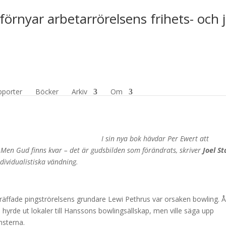
förnyar arbetarrörelsens frihets- och 
Gud
pporter
Böcker
Arkiv
Om
I sin nya bok hävdar Per Ewert att
Men Gud finns kvar – det är gudsbilden som förändrats, skriver
Joel S
ndividualistiska vändning.
räffade pingströrelsens grundare Lewi Pethrus var orsaken bowling. Å
 hyrde ut lokaler till Hanssons bowlingsällskap, men ville säga upp
sterna.