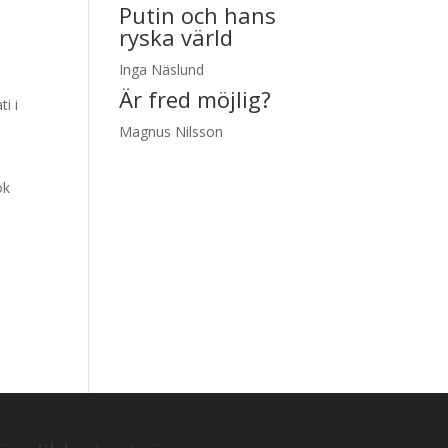
Putin och hans
ryska värld
Inga Näslund
Är fred möjlig?
i i
Magnus Nilsson
ok