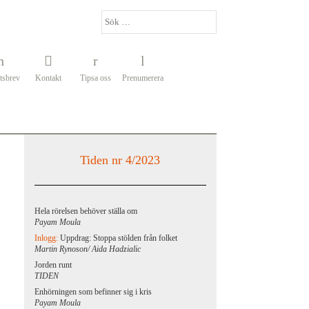
tsbrev
Kontakt
Tipsa oss
Prenumerera
Tiden nr 4/2023
Hela rörelsen behöver ställa om
Payam Moula
Inlogg:
Uppdrag: Stoppa stölden från folket
Martin Rynoson/ Aida Hadzialic
Jorden runt
TIDEN
Enhörningen som befinner sig i kris
Payam Moula