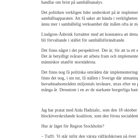
handlar om brist på samhällsanalys.
Det politiken verkligen lider underskott på är implement
samhällsapparaten. Att få saker att hända i verkligheten
ännu mer i samhällelig verksamhet där målen ofta är m
Lindgren-Åsbrink fortsätter med att konstatera att dett
bli förvaltande i stället för samhällsförändrande.
Det finns något i det perspektivet. Det är, för att ta ett
Det är betydligt svårare att arbeta fram och implementer
människor utanför storstäderna.
Det finns nog få politiska områden där implementering
finns det nog, i sin tur, få ställen i Sverige där utman
huvudstadsområdets miljontals invånare, strax efter en 
många år. Dessutom i en av de starkaste borgerliga bast
Jag har pratat med Aida Hadzialic, som den 18 oktober
blocköverskridande koalition, som den första socialdem
Hur är läget för Region Stockholm?
– Tufft. Vi står inför den värsta välfärdskrisen på över