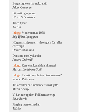
Borgerligheten har nyktrat till
Adam Cwejman
Ett parti i gungning
Ulrica Schenström
Tiden tipsar
TIDEN
Inlogg:
Moderaternas 1968
Stig-Björn Ljunggren
Högerns småpartier – ideologisk för- eller
eftertrupp?
Daniel Johansson
Det stora misslyckandet
Anders Grönvall
Inlogg:
Kan tekniken rädda klimatet?
Marcus Lindeberg Goñi
Inlogg:
En grön revolution utan invånare?
Samuel Pettersson
Tesla väcker en slumrande svensk jätte
Maria Arkeby
Vi har inte upplevt Folkhemssverige
Elfva Barrio
På gång i tankesmedjan
TIDEN