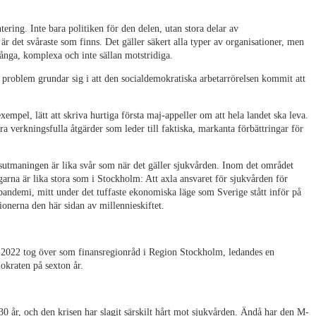
ering. Inte bara politiken för den delen, utan stora delar av
 är det svåraste som finns. Det gäller säkert alla typer av organisationer, men
ånga, komplexa och inte sällan motstridiga.
a problem grundar sig i att den socialdemokratiska arbetarrörelsen kommit att
 exempel, lätt att skriva hurtiga första maj-appeller om att hela landet ska leva.
a verkningsfulla åtgärder som leder till faktiska, markanta förbättringar för
sutmaningen är lika svår som när det gäller sjukvården. Inom det området
ingarna är lika stora som i Stockholm: Att axla ansvaret för sjukvården för
pandemi, mitt under det tuffaste ekonomiska läge som Sverige stått inför på
ionerna den här sidan av millennieskiftet.
 2022 tog över som finansregionråd i Region Stockholm, ledandes en
okraten på sexton år.
 30 år, och den krisen har slagit särskilt hårt mot sjukvården. Ändå har den M-