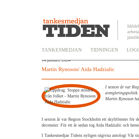
Idéde
arbeta
jämli
Uppdrag: Stoppa stölden f
TANKESMEDJAN
TIDNINGEN
LOGG
14 januari, 2024
Martin Rynoson/ Aida Hadzialic
I sexton år var Reg
avregleringspolitik
Martin Rynoson har
I sexton år var Region Stockholm ett skyltfönster för d
decennier. För ett år sedan tog Aida Hadzialic och he
I Tankesmedjan Tidens nyligen utgivna antologi Vår ti