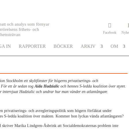
batt och analys som förnyar
rrörelsens frihets- och
Facebook
Nyhe
khetssträvan
rån folket
A IN
RAPPORTER
BÖCKER
ARKIV
OM
ion Stockholm ett skyltfönster för högerns privatiserings- och
. För ett år sedan tog
Aida Hadzialic
och hennes S-ledda koalition över styret.
 intervjuat Hadzialic och undrar hur man vänder en atlantångare.
en privatiserings- och avregleringspolitik som högern förfäktat under
nnes S-ledda koalition över makten. Kommer hon lyckas vända atlantångaren?
d skriver Marika Lindgren-Åsbrink att Socialdemokraternas problem inte