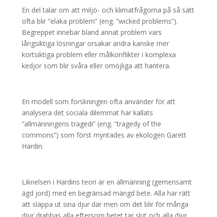
En del talar om att miljö- och klimatfrågorna på så sätt
ofta blir ”elaka problem” (eng. ”wicked problems”).
Begreppet innebär bland annat problem vars
långsiktiga lösningar orsakar andra kanske mer
kortsiktiga problem eller målkonflikter i komplexa
kedjor som blir svåra eller omöjliga att hantera.
En modell som forskningen ofta använder för att
analysera det sociala dilemmat har kallats
”allmänningens tragedi” (eng. ”tragedy of the
commons”) som först myntades av ekologen Garett
Hardin.
Liknelsen i Hardins teori är en allmänning (gemensamt
ägd jord) med en begränsad mängd bete. Alla har rätt
att släppa ut sina djur där men om det blir för många
djur drabbas alla eftersom betet tar slut och alla djur