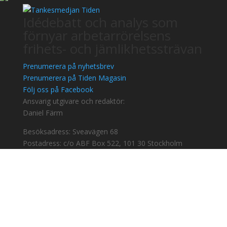
Idédebatt och analys som
förnyar arbetarrörelsens
frihets- och jämlikhetssträvan
Prenumerera på nyhetsbrev
Prenumerera på Tiden Magasin
Följ oss på Facebook
Ansvarig utgivare och redaktör:
Daniel Färm
Besöksadress: Sveavägen 68
Postadress: c/o ABF Box 522, 101 30 Stockholm