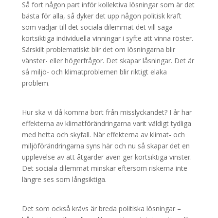
Så fort någon part inför kollektiva lösningar som är det
bästa för alla, så dyker det upp någon politisk kraft
som vädjar till det sociala dilemmat det vill säga
kortsiktiga individuella vinningar i syfte att vinna röster.
Särskilt problematiskt blir det om lösningarna blir
vänster- eller högerfrågor. Det skapar låsningar. Det är
så miljö- och klimatproblemen blir riktigt elaka
problem.
Hur ska vi då komma bort från misslyckandet? I år har
effekterna av klimatförändringarna varit väldigt tydliga
med hetta och skyfall. När effekterna av klimat- och
miljöförändringarna syns här och nu så skapar det en
upplevelse av att åtgärder även ger kortsiktiga vinster.
Det sociala dilemmat minskar eftersom riskerna inte
längre ses som långsiktiga.
Det som också krävs är breda politiska lösningar –