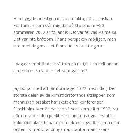
Han byggde onekligen detta på fakta, på vetenskap.
För tanken som slår mig där på Stockholm +50
sommaren 2022 är följande: Det var fel vad Palme sa.
Det var inte bråttom. I hans perspektiv möjligen, men
inte med dagens. Det fanns tid 1972 att agera.
I dag däremot är det bråttom på riktigt. I en helt annan
dimension. Så vad är det som gått fel?
Jag börjar med att jämföra läget 1972 med i dag. Den
största delen av de klimatförstörande utsläppen som
människan orsakat har skett efter konferensen i
Stockholm. Mer än hälften så sent som efter 1992. Nu
närmar vi oss den punkt när planetens egna instabila
koldioxidbalans tippar och återkopplingseffekterna ökar
takten i klimatförändringarna, utanför människans