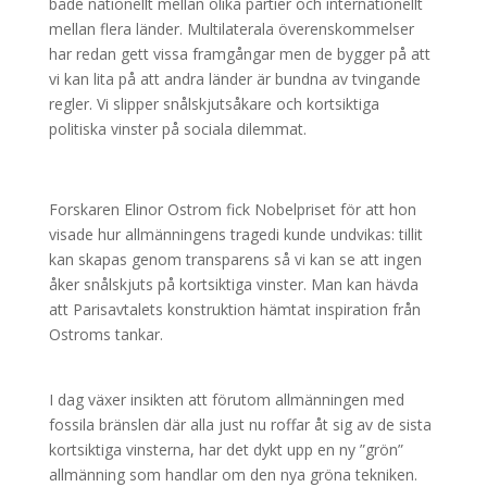
både nationellt mellan olika partier och internationellt
mellan flera länder. Multilaterala överenskommelser
har redan gett vissa framgångar men de bygger på att
vi kan lita på att andra länder är bundna av tvingande
regler. Vi slipper snålskjutsåkare och kortsiktiga
politiska vinster på sociala dilemmat.
Forskaren Elinor Ostrom fick Nobelpriset för att hon
visade hur allmänningens tragedi kunde undvikas: tillit
kan skapas genom transparens så vi kan se att ingen
åker snålskjuts på kortsiktiga vinster. Man kan hävda
att Parisavtalets konstruktion hämtat inspiration från
Ostroms tankar.
I dag växer insikten att förutom allmänningen med
fossila bränslen där alla just nu roffar åt sig av de sista
kortsiktiga vinsterna, har det dykt upp en ny ”grön”
allmänning som handlar om den nya gröna tekniken.