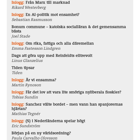
Inlogg:
Från Marx till marknad
Rikard Westerberg
Inlogg:
En AI-politik mot ensamhet?
Sebastian Rasmusson
Bonum commune – katolska socialläran & det gemensamma
bästa
Joel Stade
Inlogg:
Om rika, fattiga och alla däremellan
Emma Fastesson Lindgren
Dags att göra upp med Reinfeldts elitrevolt
Linus Glanzelius
Tiden tipsar
Tiden
Inlogg:
Är vi ensamma?
Martin Rynoson
Inlogg:
Får det lov att vara lite smöriga nyliberala floskler?
Tobias Sundin
Inlogg:
Sanchez välte bordet – men vann han spanjorernas
hjärtan?
Mathias Tegnér
Inlogg:
(S) i Nederländerna spelar högt
Eric Sundström
Början på en ny världsordning?
Paula Carvalho Olovsson