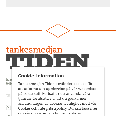
Cookie-information
Idédebatt och analys som förnyar arbetarrörelsens
Tankesmedjan Tiden använder cookies för
frihets- och jämlikhetssträvan
att utforma din upplevelse på vår webbplats
på bästa sätt. Fortsätter du använda våra
Prenumerera på nyhetsbrev
tjänster förutsätter vi att du godkänner
användningen av cookies, i enlighet med vår
Prenumerera på Tiden Magasin
Cookie och Integritetspolicy. Du kan läsa mer
om våra cookies och hur vi hanterar