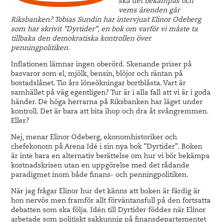
ska det bekämpas och
vems ärenden går
Riksbanken? Tobias Sundin har intervjuat Elinor Odeberg
som har skrivit ”Dyrtider”, en bok om varför vi måste ta
tillbaka den demokratiska kontrollen över
penningpolitiken.
Inflationen lämnar ingen oberörd. Skenande priser på
basvaror som el, mjölk, bensin, blöjor och räntan på
bostadslånet. Tio års löneökningar bortblåsta. Vart är
samhället på väg egentligen? Tur är i alla fall att vi är i goda
händer. De höga herrarna på Riksbanken har läget under
kontroll. Det är bara att bita ihop och dra åt svångremmen.
Eller?
Nej, menar Elinor Odeberg, ekonomhistoriker och
chefekonom på Arena Idé i sin nya bok ”Dyrtider”. Boken
är inte bara en alternativ berättelse om hur vi bör bekämpa
kostnadskrisen utan en uppgörelse med det rådande
paradigmet inom både finans- och penningpolitiken.
När jag frågar Elinor hur det känns att boken är färdig är
hon nervös men framför allt förväntansfull på den fortsatta
debatten som ska följa. Idén till Dyrtider föddes när Elinor
arbetade som politiskt sakkunnig på finansdepartementet