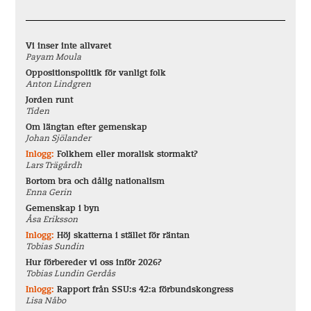
Vi inser inte allvaret
Payam Moula
Oppositionspolitik för vanligt folk
Anton Lindgren
Jorden runt
Tiden
Om längtan efter gemenskap
Johan Sjölander
Inlogg:
Folkhem eller moralisk stormakt?
Lars Trägårdh
Bortom bra och dålig nationalism
Enna Gerin
Gemenskap i byn
Åsa Eriksson
Inlogg:
Höj skatterna i stället för räntan
Tobias Sundin
Hur förbereder vi oss inför 2026?
Tobias Lundin Gerdås
Inlogg:
Rapport från SSU:s 42:a förbundskongress
Lisa Nåbo