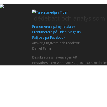
Idédebatt och analys som 
Prenumerera på nyhetsbrev
Prenumerera på Tiden Magasin
Följ oss på Facebook
Ansvarig utgivare och redaktör:
Daniel Färm
Besöksadress: Sveavägen 68
Postadress: c/o ABF Box 522, 101 30 Stockhol