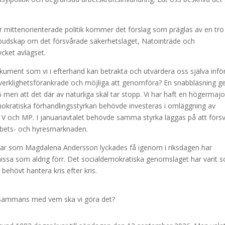
er mittenorienterade politik kommer det förslag som präglas av en tro
udskap om det försvårade säkerhetsläget, Natointräde och
cket avlägset.
ument som vi i efterhand kan betrakta och utvärdera oss själva inför
verklighetsförankrade och möjliga att genomföra? En snabbläsning ge
 men att det där av naturliga skäl tar stopp. Vi har haft en högermajo
mokratiska förhandlingsstyrkan behövde investeras i omläggning av
d V och MP. I januariavtalet behövde samma styrka läggas på att förs
arbets- och hyresmarknaden.
ar som Magdalena Andersson lyckades få igenom i riksdagen har
romissa som aldrig förr. Det socialdemokratiska genomslaget har varit 
behövt hantera kris efter kris.
illsammans med vem ska vi göra det?