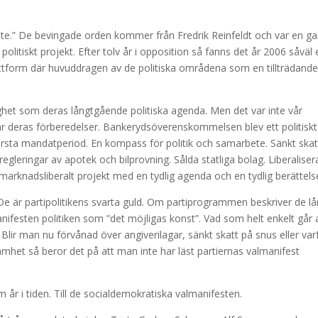
nte.” De bevingade orden kommer från Fredrik Reinfeldt och var en g
litiskt projekt. Efter tolv år i opposition så fanns det år 2006 såväl 
lattform där huvuddragen av de politiska områdena som en tillträdand
ighet som deras långtgående politiska agenda. Men det var inte vår
r deras förberedelser. Bankerydsöverenskommelsen blev ett politiskt
rsta mandatperiod. En kompass för politik och samarbete. Sänkt skat
egleringar av apotek och bilprovning. Sålda statliga bolag. Liberaliser
 marknadsliberalt projekt med en tydlig agenda och en tydlig berättels
 De är partipolitikens svarta guld. Om partiprogrammen beskriver de l
anifesten politiken som ”det möjligas konst”. Vad som helt enkelt går 
Blir man nu förvånad över angiverilagar, sänkt skatt på snus eller var
amhet så beror det på att man inte har läst partiernas valmanifest
em år i tiden. Till de socialdemokratiska valmanifesten.