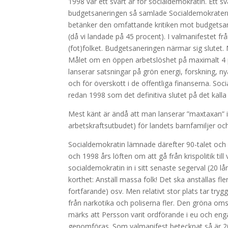
1998 var ett svårt år för socialdemokratin. Ett 
budgetsaneringen så samlade Socialdemokraterna
betänker den omfattande kritiken mot budgetsan
(då vi landade på 45 procent). I valmanifestet 
(fot)folket. Budgetsaneringen närmar sig slutet. 
Målet om en öppen arbetslöshet på maximalt 4 p
lanserar satsningar på grön energi, forskning, n
och för överskott i de offentliga finanserna. Soc
redan 1998 som det definitiva slutet på det kalla 
Mest känt är ändå att man lanserar ”maxtaxan” 
arbetskraftsutbudet) för landets barnfamiljer oc
Socialdemokratin lämnade därefter 90-talet och g
och 1998 års löften om att gå från krispolitik ti
socialdemokratin in i sitt senaste segerval (20 l
korthet: Anställ massa folk! Det ska anställas fle
fortfarande) osv. Men relativt stor plats tar try
från narkotika och poliserna fler. Den gröna oms
märks att Persson varit ordförande i eu och en
genomföras. Som valmanifest betecknat så är 20