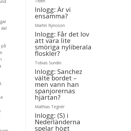
Tiden
rund
Inlogg:
Är vi
ensamma?
ngar
Martin Rynoson
 del
Inlogg:
Får det lov
att vara lite
smöriga nyliberala
a på
floskler?
om
an
Tobias Sundin
a
Inlogg:
Sanchez
välte bordet –
men vann han
8.
spanjorernas
hjärtan?
da
Mathias Tegnér
n
Inlogg:
(S) i
r
Nederländerna
spelar högt
t som