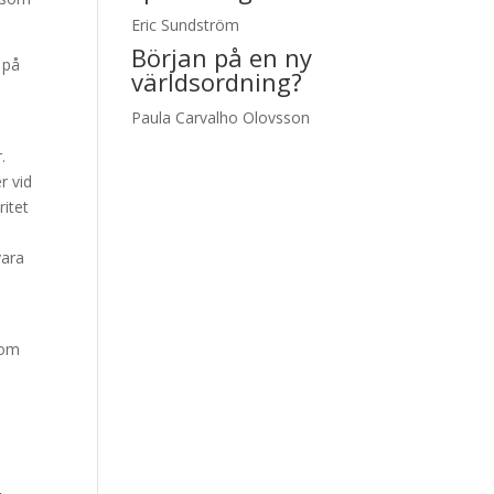
Eric Sundström
Början på en ny
 på
världsordning?
Paula Carvalho Olovsson
.
r vid
ritet
vara
som