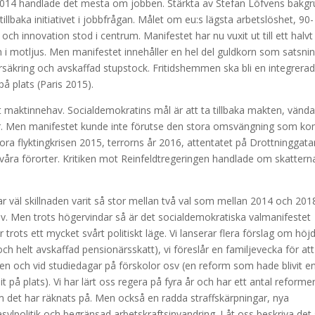
r 2014 handlade det mesta om jobben. Stärkta av Stefan Löfvens bakg
lbaka initiativet i jobbfrågan. Målet om eu:s lägsta arbetslöshet, 90-
ch innovation stod i centrum. Manifestet har nu vuxit ut till ett halvt
n i motljus. Men manifestet innehåller en hel del guldkorn som satsni
rsäkring och avskaffad stupstock. Fritidshemmen ska bli en integrerad
å plats (Paris 2015).
t maktinnehav. Socialdemokratins mål är att ta tillbaka makten, vänd
ngar. Men manifestet kunde inte förutse den stora omsvängning som k
tora flyktingkrisen 2015, terrorns år 2016, attentatet på Drottninggat
 våra förorter. Kritiken mot Reinfeldtregeringen handlade om skattern
har väl skillnaden varit så stor mellan två val som mellan 2014 och 201
 jäv. Men trots högervindar så är det socialdemokratiska valmanifestet
rots ett mycket svårt politiskt läge. Vi lanserar flera förslag om höj
ch helt avskaffad pensionärsskatt), vi föreslår en familjevecka för att
en och vid studiedagar på förskolor osv (en reform som hade blivit e
 på plats). Vi har lärt oss regera på fyra år och har ett antal reforme
det har räknats på. Men också en radda straffskärpningar, nya
asylpolitik och begränsad arbetskraftsinvandring. Låt oss beskriva de