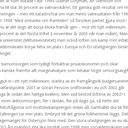
svårt år som slutade i dur. Trots Gudrun Schyman, Alf Svensson och
 till slut 36 procent av valmanskåren. Ett ganska gott resultat om 
eringen – men ett katastrofval om man minns valresultaten från 19
från 1998 ”Med omtanke om framtiden” så försöker partiet gjuta mod i
Nu är det dags att börja blicka framåt igen – mot ett nytt millennium.
rocent är det första löftet (i november år 2000 når man målet). Man
ya universitet (Mittuniversitetet) men också löften om kamp mot inflat
ialdemokratin börjar hitta sin plats i Europa och EU-utvidgningen beskr
kriget.
i barnomsorgen som tydligt förbättrar privatekonomin (och ökar
h kanske framför allt marginalväljare som betalar högst omsorgsavgif
ick in i ett nytt millennium, stärkta av en framgångsrik budgetsaneri
ll välfärdspolitik. 2001 är Göran Persson ordförande i eu och 2002 går
ånga år sedan den härliga kvällen). Men vad bestod löftena av 2002? I
r inom äldreomsorgen, fler i skolan, fler på dagis (ja, så hette det
gghetsfrågorna och brottsbekämpningen redan då. Samhället ska bli frit
tällningen tar mer plats. Embryot till det gröna folkhemmet läggs. De
gagemanget för Östersjön finns med. Den stora utvidgningen av eu sk
02 års manifest inte lika modigt som 1998 men socialdemokratin var