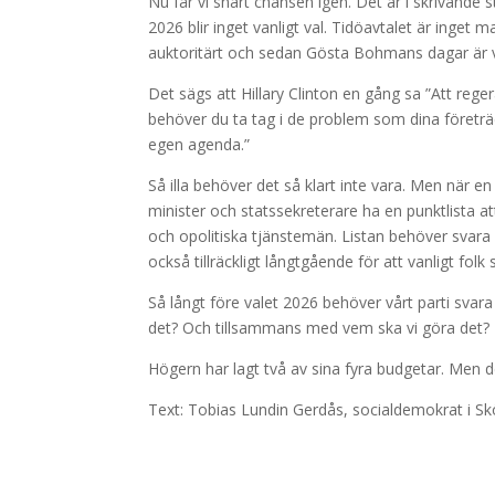
Nu får vi snart chansen igen. Det är i skrivande
2026 blir inget vanligt val. Tidöavtalet är inget 
auktoritärt och sedan Gösta Bohmans dagar är v
Det sägs att Hillary Clinton en gång sa ”Att rege
behöver du ta tag i de problem som dina företrädare
egen agenda.”
Så illa behöver det så klart inte vara. Men när e
minister och statssekreterare ha en punktlista
och opolitiska tjänstemän. Listan behöver svara 
också tillräckligt långtgående för att vanligt folk
Så långt före valet 2026 behöver vårt parti svar
det? Och tillsammans med vem ska vi göra det?
Högern har lagt två av sina fyra budgetar. Men de
Text: Tobias Lundin Gerdås, socialdemokrat i Sk