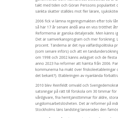
takt med tiden och Göran Perssons popularitet o
sänkta skatter ställdes mot fler lärare, sjuksköt
2006 fick vi lämna regeringsmakten efter tolv l
så här 17 år senare ändå ana en viss trötthet 
Reformerna är ganska detaljerade. Men känns ig
Det är samverkansprogram och mer forskning. Låga
procent. Tänderna är det nya välfärdspolitiska pro
(som senare införs) och att en tandundersöknin
om 1998 och 2002 känns avlägset och de flesta 
anno 2023 ha reformer att hämta från 2006. Partiet
kommunerna ha makt över friskoleetableringar och s
det bekant?). Etableringen av nyanlända förbättr
2010 blev Reinfeldt omvald och Sverigedemokrat
satsningar på rätt till förskola om 30 timmar för a
vårdgivare, fria hemtjänsttimmar för äldre, stor
ungdomsarbetslösheten. Det är reformer på individ
Stockholms läns landsting lanserades den famösa 