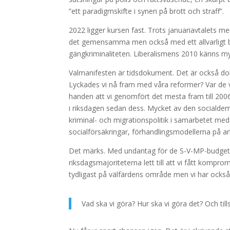
”ett paradigmskifte i synen på brott och straff”.
2022 ligger kursen fast. Trots januariavtalets m
det gemensamma men också med ett allvarligt b
gängkriminaliteten. Liberalismens 2010 känns my
Valmanifesten är tidsdokument. Det är också dok
Lyckades vi nå fram med våra reformer? Var de 
handen att vi genomfört det mesta fram till 2006
i riksdagen sedan dess. Mycket av den socialde
kriminal- och migrationspolitik i samarbetet me
socialförsäkringar, förhandlingsmodellerna på 
Det märks. Med undantag för de S-V-MP-budget
riksdagsmajoriteterna lett till att vi fått komp
tydligast på välfärdens område men vi har också 
Vad ska vi göra? Hur ska vi göra det? Och t