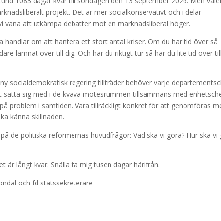
 stund 1083 dagar kvar till söndagen den 13 september 2026. Men vale
marknadsliberalt projekt. Det är mer socialkonservativt och i delar
i vana att utkämpa debatter mot en marknadsliberal höger.
ra handlar om att hantera ett stort antal kriser. Om du har tid över så
 lämnat över till dig. Och har du riktigt tur så har du lite tid över til
n ny socialdemokratisk regering tillträder behöver varje departementsc
 att sätta sig med i de kvava mötesrummen tillsammans med enhetsch
på problem i samtiden. Vara tillräckligt konkret för att genomföras m
 ska känna skillnaden.
a på de politiska reformernas huvudfrågor: Vad ska vi göra? Hur ska vi
t är långt kvar. Snälla ta mig tusen dagar härifrån.
öndal och fd statssekreterare