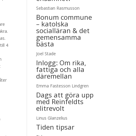
Sebastian Rasmusson
Bonum commune
– katolska
are
socialläran & det
kra.
gemensamma
as.
bästa
ill 4
d
Joel Stade
n
Inlogg:
Om rika,
t
fattiga och alla
däremellan
åter
Emma Fastesson Lindgren
Dags att göra upp
med Reinfeldts
elitrevolt
Linus Glanzelius
e
Tiden tipsar