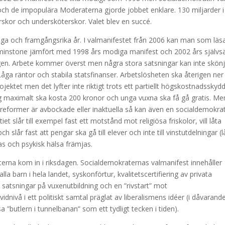
ch de impopulära Moderaterna gjorde jobbet enklare. 130 miljarder i
erskor och undersköterskor. Valet blev en succé.
ånga och framgångsrika år. I valmanifestet från 2006 kan man som läs
åtminstone jämfört med 1998 års modiga manifest och 2002 års självsä
en. Arbete kommer överst men några stora satsningar kan inte skönj
 räntor och stabila statsfinanser. Arbetslösheten ska återigen ner t
jektet men det lyfter inte riktigt trots ett partiellt högskostnadsskyd
g maximalt ska kosta 200 kronor och unga vuxna ska få gå gratis. Me
reformer är avbockade eller inaktuella så kan även en socialdemokra
 slår till exempel fast ett motstånd mot religiösa friskolor, vill låta
lår fast att pengar ska gå till elever och inte till vinstutdelningar (l
as och psykisk hälsa främjas.
erna kom in i riksdagen. Socialdemokraternas valmanifest innehåller
lla barn i hela landet, syskonförtur, kvalitetscertifiering av privata
a satsningar på vuxenutbildning och en ”rivstart” mot
nivå i ett politiskt samtal präglat av liberalismens idéer (i dåvarand
”butlern i tunnelbanan” som ett tydligt tecken i tiden).