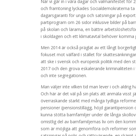
När vi går in i våra dagar och valmanifestet fö
och framtoning lyckades Socialdemokraterna ta til
dagarsgaranti för unga och satsningar på export o
partiprogram om 26 sidor inklusive bilder på bar
på skolan och lärarna, en bättre arbetslöshetsfö
i skoldagen och ett klimatavtal behöver komma p
Men 2014 är också präglat av ett långt borgerlig
fokuset mot välfärd i stället för skattesänkni
att ske i svensk och europeisk politik med den s
2017 och den grova eskalerande kriminaliteten i
och inte segregationen.
Man väljer inte vilken tid man lever i och aldrig 
Och här är det väl på sin plats att anmäla visst
överraskande starkt med många tydliga reformer t
pensioner (pensionstillägg, höjd garantipension o
kunna stötta barnfamiljer under de långa skollov
omistlig del av barnfamiljernas liv om den kommit
som är möjliga att genomföra och reformer som 
satsningar på polis och rättsväsende, en skärpt 