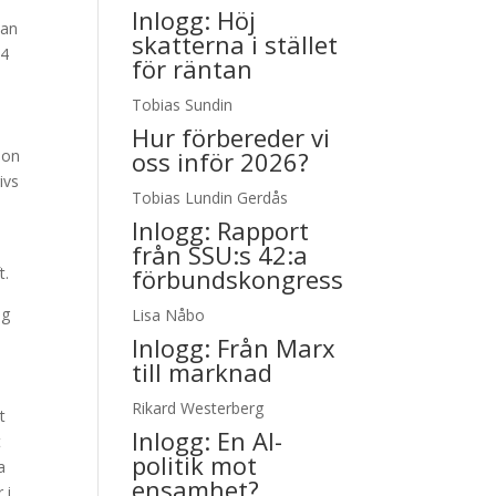
Inlogg:
Höj
man
skatterna i stället
94
för räntan
Tobias Sundin
Hur förbereder vi
ion
oss inför 2026?
ivs
Tobias Lundin Gerdås
Inlogg:
Rapport
från SSU:s 42:a
t.
förbundskongress
ng
Lisa Nåbo
Inlogg:
Från Marx
till marknad
Rikard Westerberg
t
Inlogg:
En AI-
t
politik mot
a
ensamhet?
 i