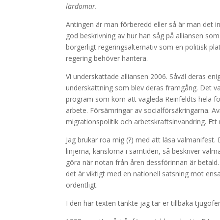
lärdomar.
Antingen är man förberedd eller så är man det i
god beskrivning av hur han såg på alliansen som po
borgerligt regeringsalternativ som en politisk p
regering behöver hantera.
Vi underskattade alliansen 2006. Såväl deras en
underskattning som blev deras framgång. Det va
program som kom att vägleda Reinfeldts hela fö
arbete. Försämringar av socialförsäkringarna. Avr
migrationspolitik och arbetskraftsinvandring. Ett
Jag brukar roa mig (?) med att läsa valmanifest.
linjerna, känslorna i samtiden, så beskriver valm
göra när notan från åren dessförinnan är betald. 
det är viktigt med en nationell satsning mot ens
ordentligt.
I den här texten tänkte jag tar er tillbaka tjugof