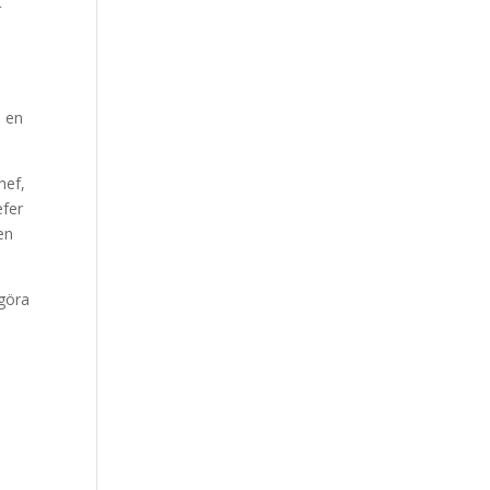
t
l en
hef,
efer
en
 göra