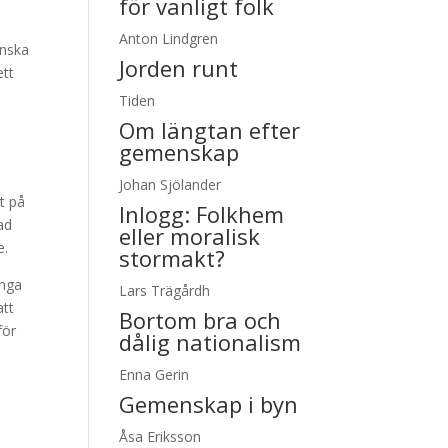
för vanligt folk
Anton Lindgren
anska
Jorden runt
ett
e
Tiden
Om längtan efter
gemenskap
Johan Sjölander
t på
Inlogg:
Folkhem
ad
eller moralisk
e.
stormakt?
ånga
Lars Trägårdh
att
Bortom bra och
för
dålig nationalism
Enna Gerin
Gemenskap i byn
Åsa Eriksson