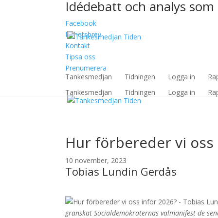
Idédebatt och analys som 
Facebook
Nyhetsbrev
Kontakt
Tipsa oss
Prenumerera
Tankesmedjan
Tidningen
Logga in
Ra
Tankesmedjan
Tidningen
Logga in
Ra
Hur förbereder vi oss
10 november, 2023
Tobias Lundin Gerdås
granskat Socialdemokraternas valmanifest de sena