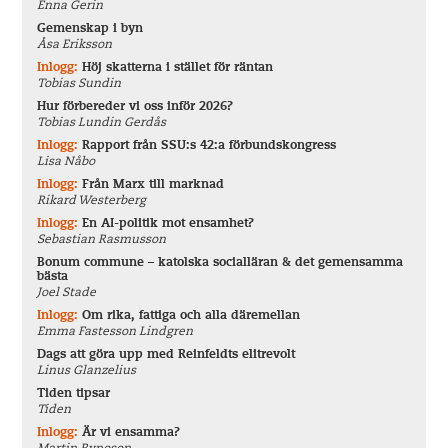
Enna Gerin
Gemenskap i byn
Åsa Eriksson
Inlogg:
Höj skatterna i stället för räntan
Tobias Sundin
Hur förbereder vi oss inför 2026?
Tobias Lundin Gerdås
Inlogg:
Rapport från SSU:s 42:a förbundskongress
Lisa Nåbo
Inlogg:
Från Marx till marknad
Rikard Westerberg
Inlogg:
En AI-politik mot ensamhet?
Sebastian Rasmusson
Bonum commune – katolska socialläran & det gemensamma
bästa
Joel Stade
Inlogg:
Om rika, fattiga och alla däremellan
Emma Fastesson Lindgren
Dags att göra upp med Reinfeldts elitrevolt
Linus Glanzelius
Tiden tipsar
Tiden
Inlogg:
Är vi ensamma?