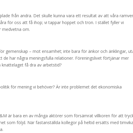
plade från andra. Det skulle kunna vara ett resultat av att våra ramve
åra för oss att få ihop; vi tappar hoppet och tron. I stället fyller vi
är medvetna om.
ör gemenskap – mot ensamhet; inte bara för änkor och änklingar, ut
t de har några meningsfulla relationer. Föreningslivet förtjänar mer
 knattelaget få dra av arbetstid?
politik för mening vi behöver? Är inte problemet det ekonomiska
 H&M är bara en av många aktörer som försämrat villkoren för att tryc
t som följd. När fastanställda kollegor på heltid ersätts med timvika
a.