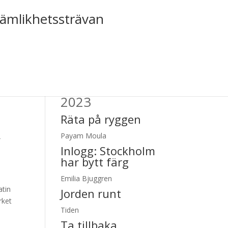
jämlikhetssträvan
Tiden nr 2,
2023
Räta på ryggen
Payam Moula
k
Inlogg:
Stockholm
har bytt färg
Emilia Bjuggren
atin
Jorden runt
rket
Tiden
Ta tillbaka