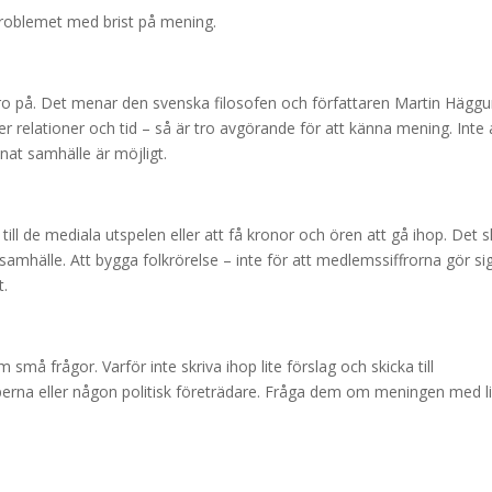
 problemet med brist på mening.
ro på. Det menar den svenska filosofen och författaren Martin Häggun
ver relationer och tid – så är tro avgörande för att känna mening. Inte a
nnat samhälle är möjligt.
ill de mediala utspelen eller att få kronor och ören att gå ihop. Det 
mhälle. Att bygga folkrörelse – inte för att medlemssiffrorna gör si
t.
m små frågor. Varför inte skriva ihop lite förslag och skicka till
upperna eller någon politisk företrädare. Fråga dem om meningen med li