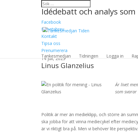
Idédebatt och analys som 
Facebook
Nyhetsbrev
Kontakt
Tipsa oss
En politik för mening
Prenumerera
Tankesmedjan
Tidningen
Logga in
Ra
14 juli, 2023
Linus Glanzelius
Är livet men
som svarar 
Politik är mer än medieklipp, och större än summ
ska jobba för att vinna mediecykel efter mediecy
är vi riktigt bra på. Men vi behöver lite perspektiv