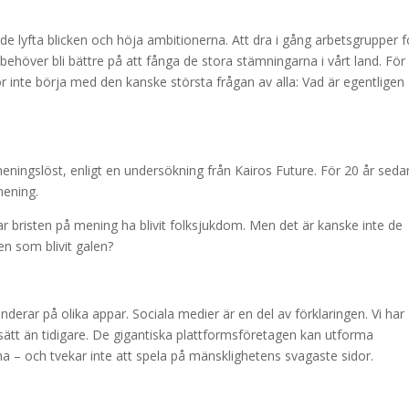
lyfta blicken och höja ambitionerna. Att dra i gång arbetsgrupper f
behöver bli bättre på att fånga de stora stämningarna i vårt land. För 
ör inte börja med den kanske största frågan av alla: Vad är egentligen
meningslöst, enligt en undersökning från Kairos Future. För 20 år seda
mening.
ar bristen på mening ha blivit folksjukdom. Men det är kanske inte de
en som blivit galen?
derar på olika appar. Sociala medier är en del av förklaringen. Vi har
sätt än tidigare. De gigantiska plattformsföretagen kan utforma
na – och tvekar inte att spela på mänsklighetens svagaste sidor.