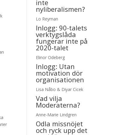
inte
nyliberalismen?
rk
Lo Reyman
Inlogg:
90-talets
verktygslåda
fungerar inte på
2020-talet
an
Elinor Odeberg
Inlogg:
Utan
motivation dör
organisationen
Lisa Nåbo & Diyar Cicek
Vad vilja
Moderaterna?
Anne-Marie Lindgren
ka
Odla missnöjet
rier
och ryck upp det