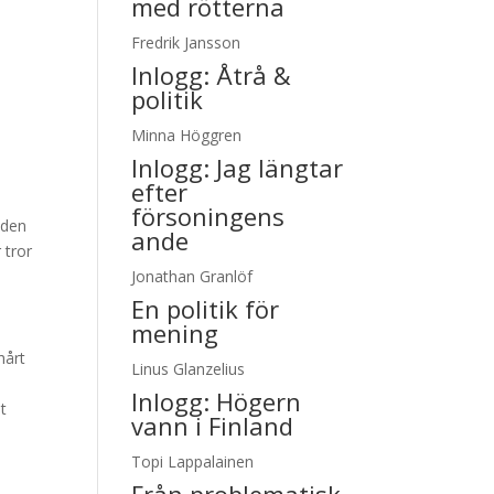
med rötterna
Fredrik Jansson
Inlogg:
Åtrå &
politik
a
Minna Höggren
Inlogg:
Jag längtar
efter
försoningens
 den
ande
 tror
Jonathan Granlöf
En politik för
mening
hårt
Linus Glanzelius
Inlogg:
Högern
t
vann i Finland
Topi Lappalainen