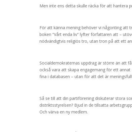
Men inte ens detta skulle räcka för att hantera
För att känna mening behöver vi någonting att t
boken ”Vårt enda liv” lyfter författaren att – utö
nödvändigtvis religiös tro, utan tron på att ett a
Socialdemokraternas uppdrag är större än att få t
också vara att skapa engagemang för ett annat sa
fina i databasen – utan för att det är meningsfull
Så se till att din partiförening diskuterar stora so
distriktsstyrelsen? Bjud in de tillsatta arbetsgr
Och värva en ny medlem.