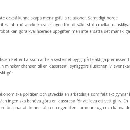
te också kunna skapa meningsfulla relationer. Samtidigt borde
itera att möta teknikutvecklingen för att säkerställa mellanmänskliga
obot kan göra kvalificerade uppgifter; men inte ersätta det mänsklig
isten Petter Larsson är hela systemet byggt på felaktiga premisser. I
n minskar chansen till en klassresa”, synliggörs illusionen. Vi svenskar
iskt gör.
onomiska politiken och utveckla en arbetslinje som faktiskt gynnar 
Men ingen ska behöva göra en klassresa för att leva ett vettigt liv. En
 hon förtjänar att kunna köpa en egen liten sommarstuga och känna de