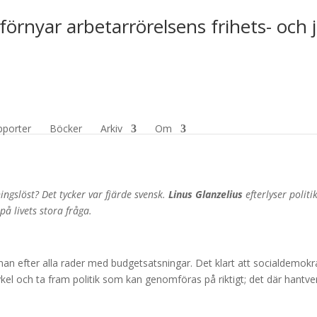
förnyar arbetarrörelsens frihets- och 
pporter
Böcker
Arkiv
Om
ingslöst? Det tycker var fjärde svensk.
Linus Glanzelius
efterlyser politi
på livets stora fråga.
an efter alla rader med budgetsatsningar. Det klart att socialdemokr
kel och ta fram politik som kan genomföras på riktigt; det där hantve
.