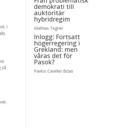
Från problematisk
demokrati till
auktoritär
hybridregim
d. I
Mathias Tegnér
lls
Inlogg:
Fortsatt
högerregering i
Grekland: men
våras det för
Pasok?
ska
g så
Pavlos Cavelier Bizas
vet.