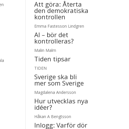
Att göra: Återta
pen
den demokratiska
kontrollen
Emma Fastesson Lindgren
AI – bör det
kontrolleras?
Malin Malm
Tiden tipsar
mla
TIDEN
Sverige ska bli
mer som Sverige
h
Magdalena Andersson
Hur utvecklas nya
idéer?
Håkan A Bengtsson
Inlogg:
Varför dör