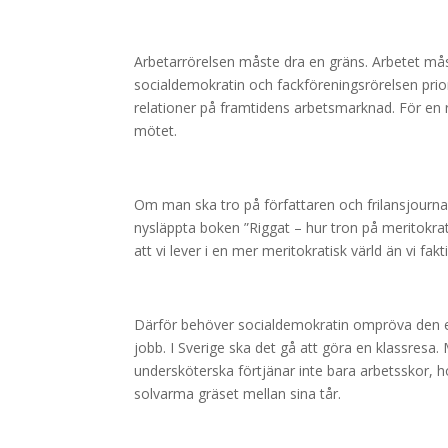
Arbetarrörelsen måste dra en gräns. Arbetet mås
socialdemokratin och fackföreningsrörelsen prior
relationer på framtidens arbetsmarknad. För en r
mötet.
Om man ska tro på författaren och frilansjournal
nysläppta boken ”Riggat – hur tron på meritokrati
att vi lever i en mer meritokratisk värld än vi fakt
Därför behöver socialdemokratin ompröva den ek
jobb. I Sverige ska det gå att göra en klassresa. 
undersköterska förtjänar inte bara arbetsskor,
solvarma gräset mellan sina tår.