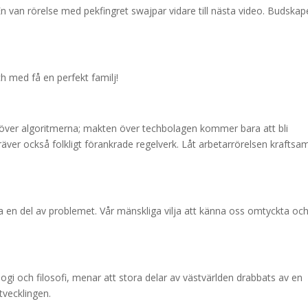
n van rörelse med pekfingret swajpar vidare till nästa video. Budska
h med få en perfekt familj!
l över algoritmerna; makten över techbolagen kommer bara att bli
räver också folkligt förankrade regelverk. Låt arbetarrörelsen kraftsa
a en del av problemet. Vår mänskliga vilja att känna oss omtyckta oc
gi och filosofi, menar att stora delar av västvärlden drabbats av en
tvecklingen.