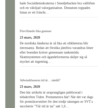
hade Socialdemokraterna i Smedjebacken bra vallöften
och en väloljad valorganisation. Dessutom toppades
listan av ett fräscht…
Förvillande lika grannar
23 mars, 2020
De nordiska länderna är så lika att olikheterna blir
intressanta. Redan att försöka jämföra varandras löner
eller boenden kräver gemensam tankemöda.
Skattesystemen och ägandeformerna skiljer sig så
mycket att ingenting…
Arbetarklassens tid är… närdå?
23 mars, 2020
Den här artikeln är ursprungligen publicerad i
tidsskriften Tiden. Prenumerera här! När det var dags
för premiäravsnittet för den tredje säsongen av SVT:s
succéserie ”Vår tid är nu” satt 1,6…