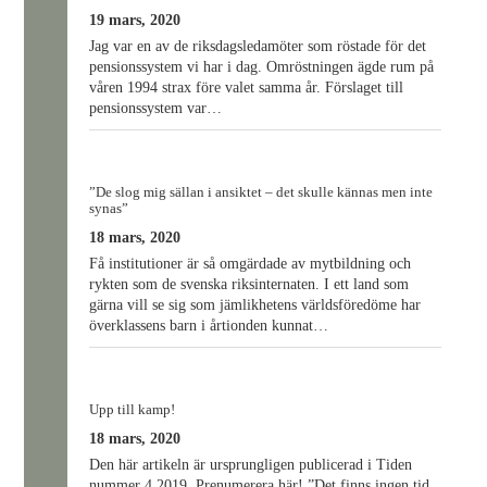
19 mars, 2020
Jag var en av de riksdagsledamöter som röstade för det
pensionssystem vi har i dag. Omröstningen ägde rum på
våren 1994 strax före valet samma år. Förslaget till
pensionssystem var…
”De slog mig sällan i ansiktet – det skulle kännas men inte
synas”
18 mars, 2020
Få institutioner är så omgärdade av mytbildning och
rykten som de svenska riksinternaten. I ett land som
gärna vill se sig som jämlikhetens världsföredöme har
överklassens barn i årtionden kunnat…
Upp till kamp!
18 mars, 2020
Den här artikeln är ursprungligen publicerad i Tiden
nummer 4 2019. Prenumerera här! ”Det finns ingen tid