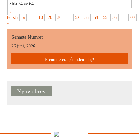
Sida 54 av 64
«
Första
«
...
10
20
30
...
52
53
54
55
56
...
60
»
Senaste Numret
26 juni, 2026
Prenumerera på Tiden idag!
Nyhetsbrev