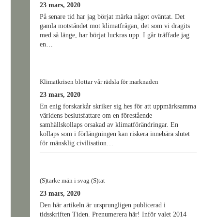
23 mars, 2020
På senare tid har jag börjat märka något oväntat. Det
gamla motståndet mot klimatfrågan, det som vi dragits
med så länge, har börjat luckras upp. I går träffade jag
en…
Klimatkrisen blottar vår rädsla för marknaden
23 mars, 2020
En enig forskarkår skriker sig hes för att uppmärksamma
världens beslutsfattare om en förestående
samhällskollaps orsakad av klimatförändringar. En
kollaps som i förlängningen kan riskera innebära slutet
för mänsklig civilisation…
(S)tarke män i svag (S)tat
23 mars, 2020
Den här artikeln är ursprungligen publicerad i
tidsskriften Tiden. Prenumerera här! Inför valet 2014