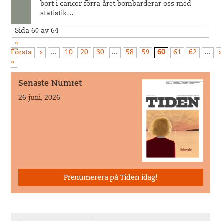
bort i cancer förra året bombarderar oss med
statistik…
Sida 60 av 64
«
Första
«
...
10
20
30
...
58
59
60
61
62
...
»
Senaste Numret
26 juni, 2026
Prenumerera på Tiden idag!