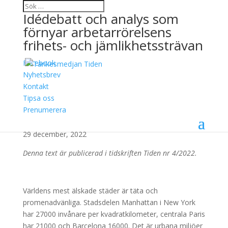
Idédebatt och analys som
förnyar arbetarrörelsens
frihets- och jämlikhetssträvan
Facebook
Arkiv
Nyhetsbrev
Kontakt
dec
Tipsa oss
Prenumerera
Modernismens rationalitet är borta
29 december, 2022
Denna text är publicerad i tidskriften Tiden nr 4/2022.
Världens mest älskade städer är täta och
promenadvänliga. Stadsdelen Manhattan i New York
har 27000 invånare per kvadratkilometer, centrala Paris
har 21000 och Barcelona 16000. Det är urbana miljöer