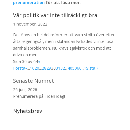
prenumeration
för att läsa mer.
Vår politik var inte tillräckligt bra
1 november, 2022
Det finns en hel del reformer att vara stolta över efter
åtta regeringsår, men i slutändan lyckades vi inte lösa
samhällsproblemen. Nu krävs självkritik och mod att
driva en mer…
Sida 30 av 64
«
Första
«
...
10
20
...
28
29
30
31
32
...
40
50
60
...
»
Sista »
Senaste Numret
26 juni, 2026
Prenumerera på Tiden idag!
Nyhetsbrev