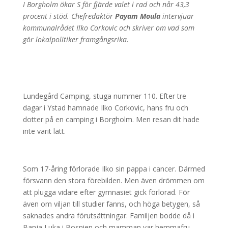
I Borgholm ökar S för fjärde valet i rad och når 43,3
procent i stöd. Chefredaktör
Payam Moula
intervjuar
kommunalrådet Ilko Corkovic och skriver om vad som
gör lokalpolitiker framgångsrika
.
Lundegård Camping, stuga nummer 110. Efter tre
dagar i Ystad hamnade Ilko Corkovic, hans fru och
dotter på en camping i Borgholm. Men resan dit hade
inte varit lätt.
Som 17-åring förlorade Ilko sin pappa i cancer. Därmed
försvann den stora förebilden. Men även drömmen om
att plugga vidare efter gymnasiet gick förlorad. För
även om viljan till studier fanns, och höga betygen, så
saknades andra förutsättningar. Familjen bodde då i
Banja Luka i Bosnien och mamman var hemmafru.