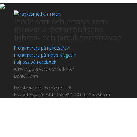
Idédebatt och analys som
förnyar arbetarrörelsens
frihets- och jämlikhetssträvan
Prenumerera på nyhetsbrev
Prenumerera på Tiden Magasin
Följ oss på Facebook
Ansvarig utgivare och redaktör:
Daniel Färm
Besöksadress: Sveavägen 68
Postadress: c/o ABF Box 522, 101 30 Stockholm