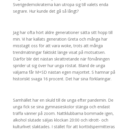
Sverigedemokraterna kan utropa sig till valets enda
segrare. Hur kunde det gå så långt?
Jag har ofta hört äldre generationer sätta sitt hopp till
min. Vi har kallats generation Greta och många har
misstagit oss för att vara woke, trots att många
trendmätningar faktiskt länge visat på motsatsen.
Därför blir det nästan skrattretande när förvåningen
sprider ut sig över hur unga röstat. Bland de unga
väljarna får M+SD nästan egen majoritet. S hamnar på
historiskt svaga 16 procent. Det har sina förklaringar.
Samhället har en skuld till de unga efter pandemin. De
unga fick se sina gymnasieskolor stänga och endast
träffa vänner på zoom. Nattklubbarna bommade igen,
alkohol slutade säljas klockan 20:00 och idrott- och
kulturlivet slaktades. I stället för att korttidspermitteras