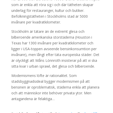
som är enkla att röra sig i och där tätheten skapar
underlag för restauranger, kultur och butiker.
Befolkningstätheten i Stockholms stad är 5000
invånare per kvadratkilometer.
Stockholm är tätare än de extremt glesa och
bilberoende amerikanska storstäderna (Houston i
Texas har 1300 invånare per kvadratkilometer och
ligger i USA-toppen avseende bensinkonsumtion per
invånare), men långt efter täta europeiska städer. Det
är olyckligt att Måns Lönnroth insisterar på att vi ska
sitta kvar i urban sprawl, det glesa och bilberoende.
Modernismens löfte är rationalitet. Som
stadsbyggnadsideal bygger modernismen på att
bensinen är oproblematisk, städerna enkla att planera
och att människor inte behöver privata ytor. Men
antagandena är felaktiga…