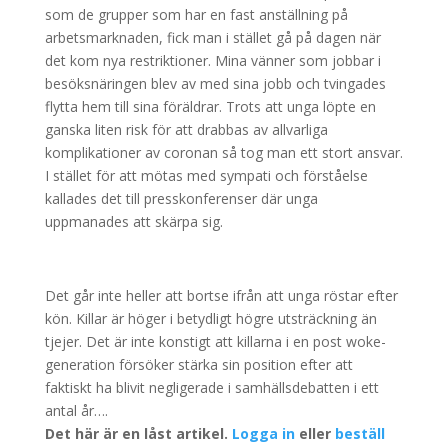
som de grupper som har en fast anställning på
arbetsmarknaden, fick man i stället gå på dagen när
det kom nya restriktioner. Mina vänner som jobbar i
besöksnäringen blev av med sina jobb och tvingades
flytta hem till sina föräldrar. Trots att unga löpte en
ganska liten risk för att drabbas av allvarliga
komplikationer av coronan så tog man ett stort ansvar.
I stället för att mötas med sympati och förståelse
kallades det till presskonferenser där unga
uppmanades att skärpa sig.
Det går inte heller att bortse ifrån att unga röstar efter
kön. Killar är höger i betydligt högre utsträckning än
tjejer. Det är inte konstigt att killarna i en post woke-
generation försöker stärka sin position efter att
faktiskt ha blivit negligerade i samhällsdebatten i ett
antal år….
Det här är en låst artikel.
Logga in
eller
beställ