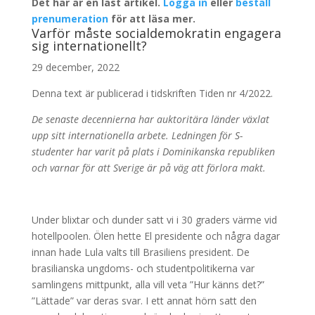
Det här är en låst artikel.
Logga in
eller
beställ
prenumeration
för att läsa mer.
Varför måste socialdemokratin engagera
sig internationellt?
29 december, 2022
Denna text är publicerad i tidskriften Tiden nr 4/2022.
De senaste decennierna har auktoritära länder växlat
upp sitt internationella arbete. Ledningen för S-
studenter har varit på plats i Dominikanska republiken
och varnar för att Sverige är på väg att förlora makt.
Under blixtar och dunder satt vi i 30 graders värme vid
hotellpoolen. Ölen hette El presidente och några dagar
innan hade Lula valts till Brasiliens president. De
brasilianska ungdoms- och studentpolitikerna var
samlingens mittpunkt, alla vill veta ”Hur känns det?”
”Lättade” var deras svar. I ett annat hörn satt den