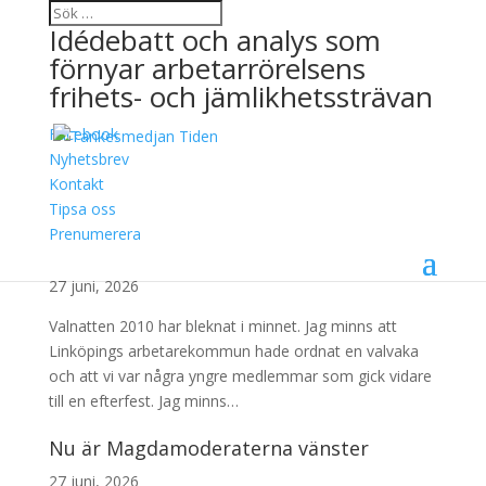
Idédebatt och analys som
förnyar arbetarrörelsens
frihets- och jämlikhetssträvan
Facebook
Arkiv
Nyhetsbrev
Kontakt
jun
Tipsa oss
Prenumerera
En sommar av hopp
27 juni, 2026
Valnatten 2010 har bleknat i minnet. Jag minns att
Linköpings arbetarekommun hade ordnat en valvaka
och att vi var några yngre medlemmar som gick vidare
till en efterfest. Jag minns…
Nu är Magdamoderaterna vänster
27 juni, 2026