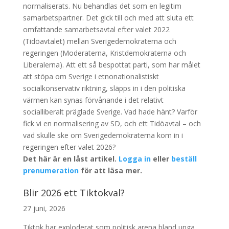
normaliserats. Nu behandlas det som en legitim
samarbetspartner. Det gick till och med att sluta ett
omfattande samarbetsavtal efter valet 2022
(Tidöavtalet) mellan Sverigedemokraterna och
regeringen (Moderaterna, Kristdemokraterna och
Liberalerna). Att ett så bespottat parti, som har målet
att stöpa om Sverige i etnonationalistiskt
socialkonservativ riktning, släpps in i den politiska
värmen kan synas förvånande i det relativt
socialliberalt präglade Sverige. Vad hade hänt? Varför
fick vi en normalisering av SD, och ett Tidöavtal – och
vad skulle ske om Sverigedemokraterna kom in i
regeringen efter valet 2026?
Det här är en låst artikel.
Logga in
eller
beställ
prenumeration
för att läsa mer.
Blir 2026 ett Tiktokval?
27 juni, 2026
Tiktok har exploderat som politisk arena bland unga