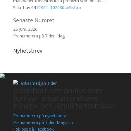
marknader förväntas lösa problem som de inte…
Sida 1 av 64
1
2
3
4
5
...
10
20
30
...
»
Sista »
Senaste Numret
26 juni, 2026
Prenumerera på Tiden idag!
Nyhetsbrev
Idédebatt och analys som
förnyar arbetarrörelsens
frihets- och jämlikhetssträvan
Prenumerera på nyhetsbrev
Prenumerera på Tiden Magasin
Följ oss på Facebook