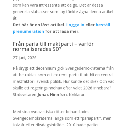
som kan vara intressanta att delge. Det är dessa
generella slutsatser som jag tänkte ägna denna artikel
åt.
Det här är en låst artikel.
Logga in
eller
beställ
prenumeration
för att läsa mer.
Från paria till maktparti – varför
normaliserades SD?
27 juni, 2026
På drygt ett decennium gick Sverigedemokraterna från
att betraktas som ett extremt parti till att bli en central
maktfaktor i svensk politik. Hur kunde det ske? Och vad
skulle ett regeringsinnehav efter valet 2026 innebära?
Statsvetaren
Jonas Hinnfors
förklarar.
Med sina nynazistiska rötter behandlades
Sverigedemokraterna länge som ett ”pariaparti”, men
tolv år efter riksdagsinträdet 2010 hade partiet