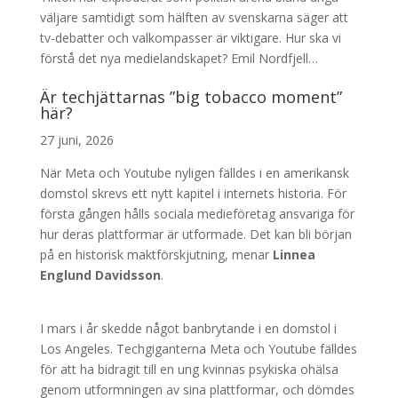
väljare samtidigt som hälften av svenskarna säger att
tv-debatter och valkompasser är viktigare. Hur ska vi
förstå det nya medielandskapet? Emil Nordfjell…
Är techjättarnas ”big tobacco moment”
här?
27 juni, 2026
När Meta och Youtube nyligen fälldes i en amerikansk
domstol skrevs ett nytt kapitel i internets historia. För
första gången hålls sociala medieföretag ansvariga för
hur deras plattformar är utformade. Det kan bli början
på en historisk maktförskjutning, menar
Linnea
Englund Davidsson
.
I mars i år skedde något banbrytande i en domstol i
Los Angeles. Techgiganterna Meta och Youtube fälldes
för att ha bidragit till en ung kvinnas psykiska ohälsa
genom utformningen av sina plattformar, och dömdes