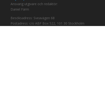
Ansvarig utgivare och redaktör:
Daniel Färm
Besöksadress: Sveavägen 68
Postadress: c/o ABF Box 522, 101 30 Stockholm