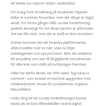
att betala sex miljoner dollar i skadestånd.
För bolag med omsättning på hundratals miljarder
dollar är summan försumbar, men det viktiga är något
annat. För första gången hålls sociala medieföretag
juridiskt ansvariga för hur deras tjänster är utformade.
Det kan låta torrt, men det är ändå en liten revolution.
Domen kommer inte att förändra plattformarnas
affärsmodeller över en natt, utan nu följer
överklaganden och nya processer. Men den etablerar
ett prejudikat som kan få långtgående konsekvenser
för vilka krav som ställs på techbolagen framöver.
Fallet har därför liknats vid 1990-talets ”big tobacco
moment”, som innebar en historisk uppgörelse med
tobaksindustrins ansvar för produkternas negativa
hälsoeffekter.
Under lång tid har sociala medieföretagen kunnat
hävda att de bara tillhandahåller neutral digital