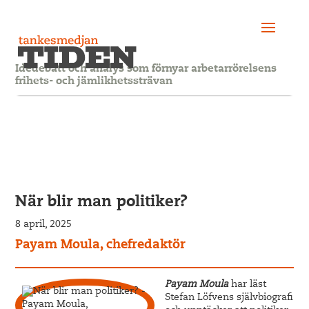
Idédebatt och analys som förnyar arbetarrörelsens
frihets- och jämlikhetssträvan
När blir man politiker?
8 april, 2025
Payam Moula, chefredaktör
Payam Moula
har läst
Stefan Löfvens självbiografi