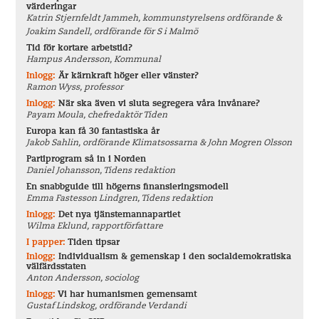
värderingar
Katrin Stjernfeldt Jammeh, kommunstyrelsens ordförande &
Joakim Sandell, ordförande för S i Malmö
Tid för kortare arbetstid?
Hampus Andersson, Kommunal
Inlogg:
Är kärnkraft höger eller vänster?
Ramon Wyss, professor
Inlogg:
När ska även vi sluta segregera våra invånare?
Payam Moula, chefredaktör Tiden
Europa kan få 30 fantastiska år
Jakob Sahlin, ordförande Klimatsossarna & John Mogren Olsson
Partiprogram så in i Norden
Daniel Johansson, Tidens redaktion
En snabbguide till högerns finansieringsmodell
Emma Fastesson Lindgren, Tidens redaktion
Inlogg:
Det nya tjänstemannapartiet
Wilma Eklund, rapportförfattare
I papper:
Tiden tipsar
Inlogg:
Individualism & gemenskap i den socialdemokratiska
välfärdsstaten
Anton Andersson, sociolog
Inlogg:
Vi har humanismen gemensamt
Gustaf Lindskog, ordförande Verdandi