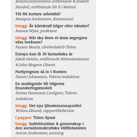
kommunstyrelsens ordförande & Joakim
Sandell, ordförande för S i Malmö
Tid för kortare arbetstid?
Hampus Andersson, Kommunal
Inlogg:
Är kärnkraft höger eller vänster?
Ramon Wyss, professor
Inlogg:
När ska även vi sluta segregera
våra invånare?
Payam Moula, chefredaktör Tiden
Europa kan få 30 fantastiska år
Jakob Sahlin, ordförande Klimatsossarna
& John Mogren Olsson
Partiprogram så in i Norden
Daniel Johansson, Tidens redaktion
En snabbguide till högerns
finansieringsmodell
Emma Fastesson Lindgren, Tidens
redaktion
Inlogg:
Det nya tjänstemannapartiet
Wilma Eklund, rapportförfattare
I papper:
Tiden tipsar
Inlogg:
Individualism & gemenskap i
den socialdemokratiska välfärdsstaten
Anton Andersson, sociolog