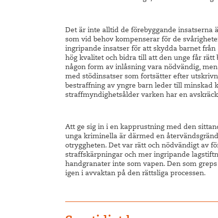
Det är inte alltid de förebyggande insatserna 
som vid behov kompenserar för de svårigheter 
ingripande insatser för att skydda barnet från 
hög kvalitet och bidra till att den unge får rät
någon form av inlåsning vara nödvändig, men
med stödinsatser som fortsätter efter utskrivn
bestraffning av yngre barn leder till minskad k
straffmyndighetsålder varken har en avskräcka
Att ge sig in i en kapprustning med den sit
unga kriminella är därmed en återvändsgränd, 
otryggheten. Det var rätt och nödvändigt av f
straffskärpningar och mer ingripande lagstif
handgranater inte som vapen. Den som greps 
igen i avvaktan på den rättsliga processen.