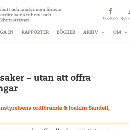
ebatt och analys som förnyar
arrörelsens frihets- och
Facebook
Nyhe
ikhetssträvan
GA IN
RAPPORTER
BÖCKER
ARKIV
OM
aker – utan att offra
ngar
nstyrelsens ordförande & Joakim Sandell,