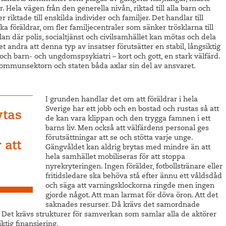
 Hela vägen från den generella nivån, riktad till alla barn och
r riktade till enskilda individer och familjer. Det handlar till
a föräldrar, om fler familjecentraler som sänker trösklarna till
an där polis, socialtjänst och civilsamhället kan mötas och dela
et andra att denna typ av insatser förutsätter en stabil, långsiktig
t och barn- och ungdomspsykiatri – kort och gott, en stark välfärd.
 kommunsektorn och staten båda axlar sin del av ansvaret.
I grunden handlar det om att föräldrar i hela
Sverige har ett jobb och en bostad och rustas så att
ytas
de kan vara klippan och den trygga famnen i ett
barns liv. Men också att välfärdens personal ges
förutsättningar att se och stötta varje unge.
 att
Gängvåldet kan aldrig brytas med mindre än att
hela samhället mobiliseras för att stoppa
nyrekryteringen. Ingen förälder, fotbollstränare eller
fritidsledare ska behöva stå efter ännu ett våldsdåd
och säga att varningsklockorna ringde men ingen
gjorde något. Att man larmat för döva öron. Att det
saknades resurser. Då krävs det samordnade
. Det krävs strukturer för samverkan som samlar alla de aktörer
ktig finansiering.