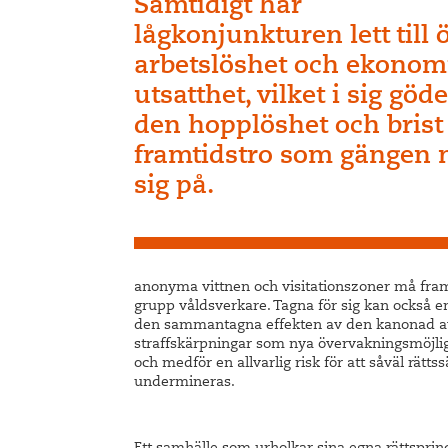
Samtidigt har
lågkonjunkturen lett till
arbetslöshet och ekonom
utsatthet, vilket i sig göd
den hopplöshet och brist
framtidstro som gängen 
sig på.
anonyma vittnen och visitationszoner må fra
grupp våldsverkare. Tagna för sig kan också e
den sammantagna effekten av den kanonad av 
straffskärpningar som nya övervakningsmöjlig
och medför en allvarlig risk för att såväl rät
undermineras.