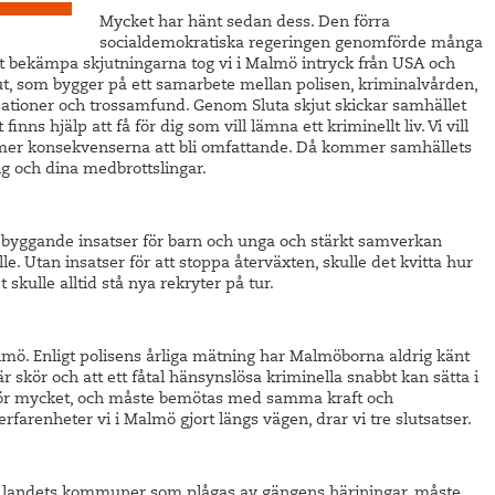
Mycket har hänt sedan dess. Den förra
socialdemokratiska regeringen genomförde många
tt bekämpa skjutningarna tog vi i Malmö intryck från USA och
t, som bygger på ett samarbete mellan polisen, kriminalvården,
ationer och trossamfund. Genom Sluta skjut skickar samhället
nns hjälp att få för dig som vill lämna ett kriminellt liv. Vi vill
mmer konsekvenserna att bli omfattande. Då kommer samhällets
g och dina medbrottslingar.
örebyggande insatser för barn och unga och stärkt samverkan
lle. Utan insatser för att stoppa återväxten, skulle det kvitta hur
skulle alltid stå nya rekryter på tur.
Malmö. Enligt polisens årliga mätning har Malmöborna aldrig känt
är skör och att ett fåtal hänsynslösa kriminella snabbt kan sätta i
t för mycket, och måste bemötas med samma kraft och
rfarenheter vi i Malmö gjort längs vägen, drar vi tre slutsatser.
av landets kommuner som plågas av gängens härjningar, måste