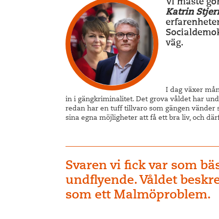
Vi måste gör
Katrin Stje
erfarenhete
Socialdemokr
väg.
I dag växer mång
in i gängkriminalitet. Det grova våldet har unde
redan har en tuff tillvaro som gängen vänder si
sina egna möjligheter att få ett bra liv, och d
Svaren vi fick var som bä
undflyende. Våldet beskr
som ett Malmöproblem.