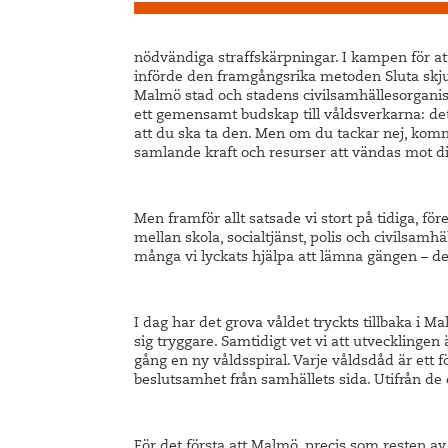
nödvändiga straffskärpningar. I kampen för a
införde den framgångsrika metoden Sluta skju
Malmö stad och stadens civilsamhällesorganis
ett gemensamt budskap till våldsverkarna: det fi
att du ska ta den. Men om du tackar nej, ko
samlande kraft och resurser att vändas mot di
Men framför allt satsade vi stort på tidiga, f
mellan skola, socialtjänst, polis och civilsamhä
många vi lyckats hjälpa att lämna gängen – det 
I dag har det grova våldet tryckts tillbaka i 
sig tryggare. Samtidigt vet vi att utvecklingen 
gång en ny våldsspiral. Varje våldsdåd är et
beslutsamhet från samhällets sida. Utifrån de e
För det första att Malmö, precis som resten 