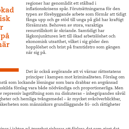
regioner har genomlidit ett stålbad i
 ökad
inflationskrisens spår. Förutsättningarna för den
typen av förebyggande arbete som förmår att tidigt
isk
fånga upp och ge stöd till unga på glid har kraftigt
försämrats. Behoven av stora, varaktiga
er
resurstillskott är skriande. Samtidigt har
 på
lågkonjunkturen lett till ökad arbetslöshet och
ekonomisk utsatthet, vilket i sig göder den
när
hopplöshet och brist på framtidstro som gängen
när sig på.
Det är också avgörande att vi värnar rättsstatens
principer i kampen mot kriminaliteten. Förslag om
mstå som lockande lösningar som bara drabbar en avgränsad
nskilda förslag vara både nödvändiga och proportionerliga. Men
repressiv lagstiftning som nu diskuteras – inbegripandes såväl
heter och hemliga tvångsmedel – är mycket svåröverblickbar,
tssäkerheten som människors grundläggande fri- och rättigheter