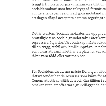
Ett samhälle som urholkar sina egna rättsprinci
tryggt från första början – människors tillit ti
socialdemokrati som inte rakryggad förmår st
vi inte ena dagen rya om att göra motstånd m
att dagen därpå acceptera samma regerings sen
Det är tvärtom Socialdemokraternas uppgift at
brottslighetens sociala grundorsaker åter komm
repressiva åtgärder. Vårt budskap måste fokus
till en trygg, stabil och jämlik uppväxt. En po
som visar att samhället har en plats för var 
råkar vara född eller var man bor.
För Socialdemokraterna måste lösningen alltid l
rättsväsendet har de resurser som krävs för at
Genom att stärka välfärden och öka tilliten 
orsaker, utan att offra våra grundläggande de