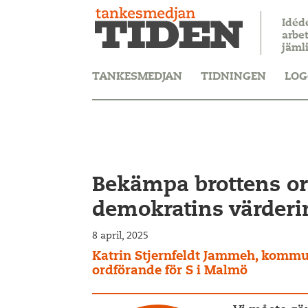
Idéd
arbet
jäml
TANKESMEDJAN
TIDNINGEN
LOG
Bekämpa brottens ors
demokratins värderi
8 april, 2025
Katrin Stjernfeldt Jammeh, kommu
ordförande för S i Malmö