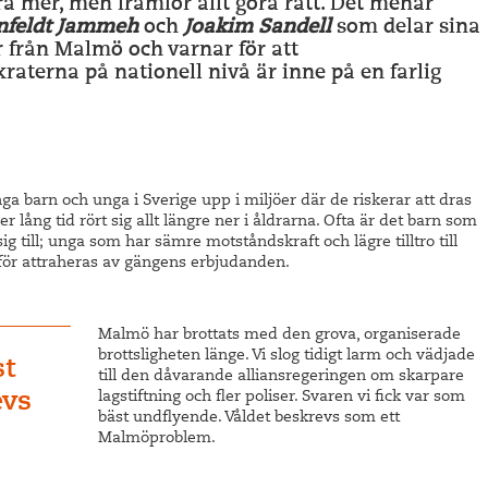
a mer, men framför allt göra rätt. Det menar
rnfeldt Jammeh
och
Joakim Sandell
som delar sina
r från Malmö och varnar för att
aterna på nationell nivå är inne på en farlig
a barn och unga i Sverige upp i miljöer där de riskerar att dras
r lång tid rört sig allt längre ner i åldrarna. Ofta är det barn som
g till; unga som har sämre motståndskraft och lägre tilltro till
ärför attraheras av gängens erbjudanden.
Malmö har brottats med den grova, organiserade
brottsligheten länge. Vi slog tidigt larm och vädjade
st
till den dåvarande alliansregeringen om skarpare
evs
lagstiftning och fler poliser. Svaren vi fick var som
bäst undflyende. Våldet beskrevs som ett
Malmöproblem.