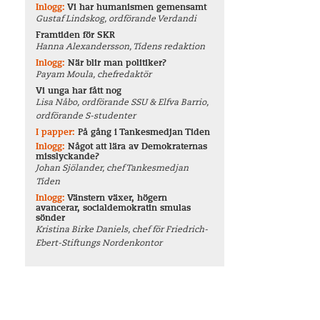
Inlogg:
Vi har humanismen gemensamt
Gustaf Lindskog, ordförande Verdandi
Framtiden för SKR
Hanna Alexandersson, Tidens redaktion
Inlogg:
När blir man politiker?
Payam Moula, chefredaktör
Vi unga har fått nog
Lisa Nåbo, ordförande SSU & Elfva Barrio,
ordförande S-studenter
I papper:
På gång i Tankesmedjan Tiden
Inlogg:
Något att lära av Demokraternas
misslyckande?
Johan Sjölander, chef Tankesmedjan
Tiden
Inlogg:
Vänstern växer, högern
avancerar, socialdemokratin smulas
sönder
Kristina Birke Daniels, chef för Friedrich-
Ebert-Stiftungs Nordenkontor