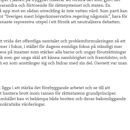
per i jakten på trygghet riskerar att förlora det som gjort det
ll varandra och förtroende för rättssystemet och staten. En
å upp mot en sådan utveckling är inte vatten värd. Som parti kan
ot ”Sveriges mest högerkonservativa regering någonsin”, bara för
aste repressiva utspel i ett försök att neutralisera debatten.
t vrida det offentliga samtalet och problemformuleringen så att
er i fokus, i stället för dagens ensidiga fokus på ständigt mer
era på insatser som stärker alla barns och ungas förutsättningar
litik som ger unga skäl att känna samhörighet och framtidstro, och
och en som anstränger sig och bidrar med sin del. Oavsett var man
igga i att stärka det förebyggande arbetet och se till att
t hantera brott inom ramen för rättsstatens grundprinciper.
i samhället kan vi bekämpa både brotten och deras bakomliggande
mokratiska värderingar.